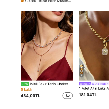
Yüksek Tekrar Eden Müşteriler
5
Işıltılı Bakır Tenis Choker Yuvarlak Şeffaf Strass ve Reçine Ayarlanabilir Köprücük Kemiği Kolyesi, Kadınlar İçin Zarif Günlük Takı, Düğün ve Noel Hediyesi
DIYWorld
NEW
Trendler
5 kaldı
181,64TL
434,06TL