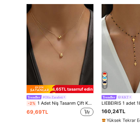
4
1,65TL tasarruf edin
#Ofis Zarafeti
KKT
Trendler
Trendler
1 Adet Niş Tasarım Çift Katmanlı Su Damlası Boncuklu Paslanmaz Çelik Kadın Kolye
-2%
160,24TL
69,69TL