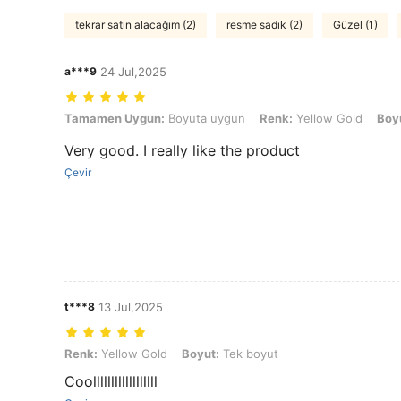
tekrar satın alacağım (2)
resme sadık (2)
Güzel (1)
a***9
24 Jul,2025
Tamamen Uygun: Boyuta uygun, Renk: Yellow Gold, Boyut: Tek boy
Tamamen Uygun:
Boyuta uygun
Renk:
Yellow Gold
Boy
Very good. I really like the product
Çevir
t***8
13 Jul,2025
Renk: Yellow Gold, Boyut: Tek boyut
Renk:
Yellow Gold
Boyut:
Tek boyut
Coollllllllllllllllll