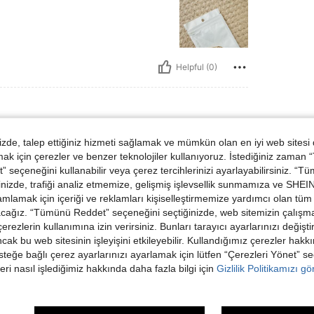
Helpful (0)
de, talep ettiğiniz hizmeti sağlamak ve mümkün olan en iyi web sitesi
ut
ut:
Tek boyut
 için çerezler ve benzer teknolojiler kullanıyoruz. İstediğiniz zaman
 seçeneğini kullanabilir veya çerez tercihlerinizi ayarlayabilirsiniz. “T
nizde, trafiği analiz etmemize, gelişmiş işlevsellik sunmamıza ve SHEIN 
mlamak için içeriği ve reklamları kişiselleştirmemize yardımcı olan tüm 
acağız. “Tümünü Reddet” seçeneğini seçtiğinizde, web sitemizin çalışm
Helpful (0)
 çerezlerin kullanımına izin verirsiniz. Bunları tarayıcı ayarlarınızı değişt
ancak bu web sitesinin işleyişini etkileyebilir. Kullandığımız çerezler hak
steğe bağlı çerez ayarlarınızı ayarlamak için lütfen “Çerezleri Yönet” s
dirme Görüntüle
eri nasıl işlediğimiz hakkında daha fazla bilgi için
Gizlilik Politikamızı g