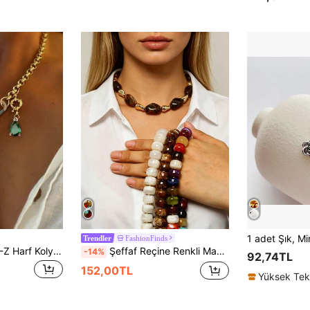
FashionFinds
Trendler
1 Adet Altın Lüks A-Z Harf Kolye, Benzersiz Donut ve Yeşil Elmas Harf Zinciri, Paslanmaz Çelik, Kadınlar İçin Günlük İş Dekoruna Uygun
Şeffaf Reçine Renkli Makaron Boncuklu Kolye, Benzersiz Tasarım Kadın Moda Günlük Dopamin Kolyesi, Kalın İri Boncuklu Kolye, Lüks Takı Şıklığı Yansıtan, Kadınların Günlük Kullanımı ve Yaz Tatili İçin Uygun
-14%
92,74TL
152,00TL