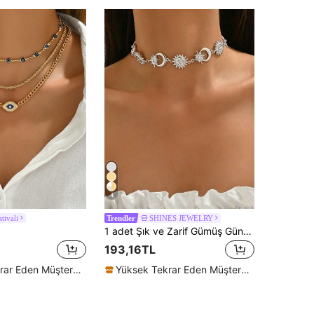
4
tivali
SHINES JEWELRY
Trendler
1 adet Şık ve Zarif Gümüş Güneş ve Ay Taşlı Süslemeli Kolye, Günlük Kullanım ve Ramazan Kutlamaları İçin Uygundur
193,16TL
Yüksek Tekrar Eden Müşteriler
Yüksek Tekrar Eden Müşteriler