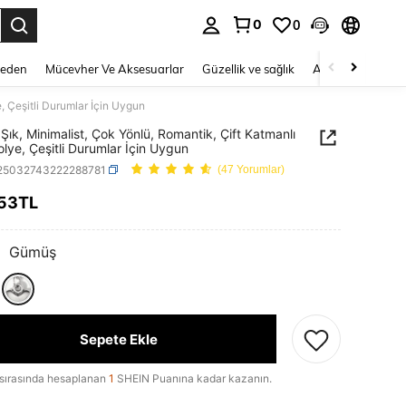
0
0
 to select.
Beden
Mücevher Ve Aksesuarlar
Güzellik ve sağlık
Ayakkabı
Ev T
e, Çeşitli Durumlar İçin Uygun
 Şık, Minimalist, Çok Yönlü, Romantik, Çift Katmanlı
olye, Çeşitli Durumlar İçin Uygun
j25032743222288781
(47 Yorumlar)
,53TL
ICE AND AVAILABILITY
:
Gümüş
Sepete Ekle
sırasında hesaplanan
1
SHEIN Puanına kadar kazanın.