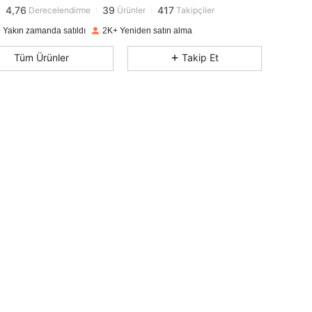
4,76
39
417
Derecelendirme
Ürünler
Takipçiler
r***5
1 gün önce
'i takip etti
4,76
39
417
 Yakın zamanda satıldı
2K+ Yeniden satın alma
4,76
39
417
Tüm Ürünler
Takip Et
4,76
39
417
4,76
39
417
4,76
39
417