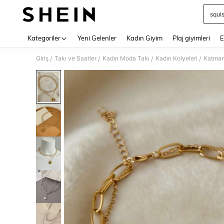
squi
Use up 
Kategoriler
Yeni Gelenler
Kadın Giyim
Plaj giyimleri
E
Giriş
Takı ve Saatler
Kadın Moda Takı
Kadın Kolyeleri
Katmanl
/
/
/
/