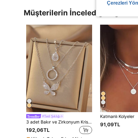
Çerezleri Yön
Müşterilerin İncelediği Diğer Ür
4
Katmanlı Kolyeler
#Tatil Şıklığı
Trendler
3 adet Bakır ve Zirkonyum Kristal Zarif Su Damlası, Kelebek, Yuvarlak Kolye, Üst Düzey Tasarım Çok Yönlü Kadın Köprücük Kemiği Zinciri, Dekoratif Hediye
91,09TL
192,06TL