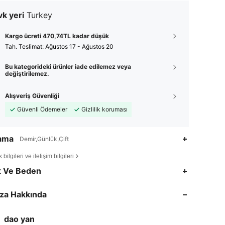
k yeri
Turkey
Kargo ücreti 470,74TL kadar düşük
Tah. Teslimat:
Ağustos 17 - Ağustos 20
Bu kategorideki ürünler iade edilemez veya
değiştirilemez.
Alışveriş Güvenliği
Güvenli Ödemeler
Gizlilik koruması
lama
Demir,Günlük,Çift
bilgileri ve iletişim bilgileri
4,76
39
417
t Ve Beden
4,76
39
417
za Hakkında
4,76
39
417
4,76
39
417
dao yan