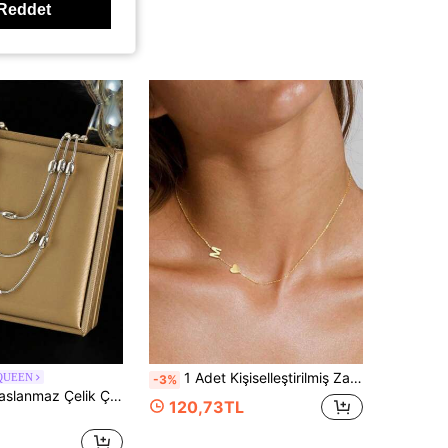
Reddet
1 Adet Kişiselleştirilmiş Zarif Yan Duran Kalp Baş Harfli A-Z 26 Harf İsim Kolye Ucu Kolye, Genç Kızlar İçin Günlük Kullanıma Uygun Doğum Günü ve Noel Hediyesi Takısı
QUEEN
-3%
1 adet Lüks Paslanmaz Çelik Çok Katmanlı Uzun Kolye, Zarif Stil Çok Yönlü Minimalist Takı, Hediye Olarak Uygun
120,73TL