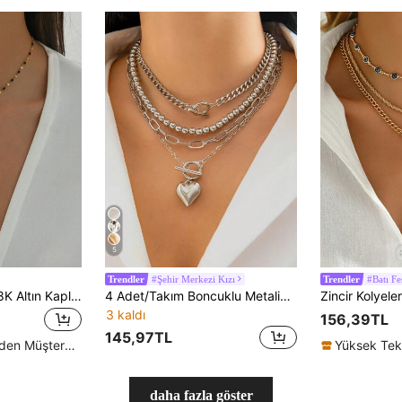
5
#Şehir Merkezi Kızı
#Batı Fes
Trendler
Trendler
LIEBEIRIS 1 adet 18K Altın Kaplama Yağ Damlası Y Şeklinde Haç ve Püskül Paslanmaz Çelik Kolye, Kadınların Günlük Giyimi ve Hediyesi İçin Uygundur
4 Adet/Takım Boncuklu Metalik Balon ve Kalp Kolye, Romantik Sürpriz Hediye, Çok Yönlü Kolye Aksesuarı
Zincir Kolyeler
3 kaldı
156,39TL
145,97TL
Yüksek Tekrar Eden Müşteriler
daha fazla göster