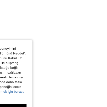
 deneyimini
 “Tümünü Reddet”,
ümünü Kabul Et”
ile alışveriş
isteğe bağlı
asını sağlayan
irerek devre dışı
kında daha fazla
eçeneğini seçin.
örmek için buraya