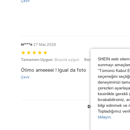
Çevir
m***o
27 Mar,2026
SHEIN web sitemiz
Tamamen Uygun: Boyuta uygun, Renk: Yellow Gold, Boyut: Tek boy
Tamamen Uygun:
Boyuta uygun
Renk:
Yellow Gold
Boy
sunmayı amaçlamak
Ótimo ameeeei ! Igual da foto
“Tümünü Kabul Et”
seçeneğini seçtiği
Çevir
deneyiminizi tama
çerezleri ayarlay
kesinlikle gerekli
bırakabilirsiniz, 
bilgi edinmek ve i
Daha Fazla Değerlen
Topladığımız veril
tıklayın.