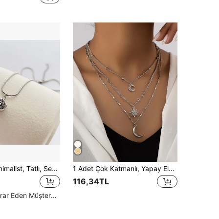
1 adet Şık, Minimalist, Tatlı, Sevimli Gül Çiçeği Desenli Paslanmaz Çelik Kolye, Günlük Kullanıma Uygun
1 Adet Çok Katmanlı, Yapay Elmaslı Yıldız ve Ay Kolye (Rastgele Miktarda Zincir Parçası)
116,34TL
Yüksek Tekrar Eden Müşteriler