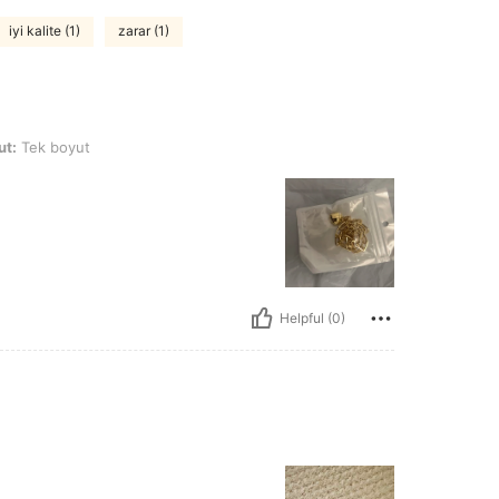
iyi kalite (1)
zarar (1)
ut
ut:
Tek boyut
Helpful (0)