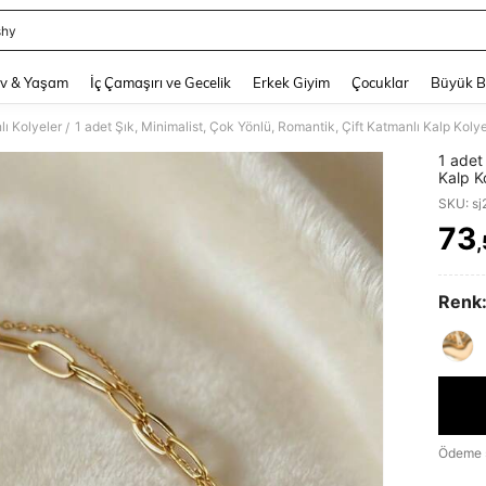
shy
and down arrow keys to navigate search Son arama and Keşif Arama. Press Enter
v & Yaşam
İç Çamaşırı ve Gecelik
Erkek Giyim
Çocuklar
Büyük 
ı Kolyeler
1 adet Şık, Minimalist, Çok Yönlü, Romantik, Çift Katmanlı Kalp Koly
/
1 adet
Kalp K
SKU: s
73
PR
Renk
Ödeme 