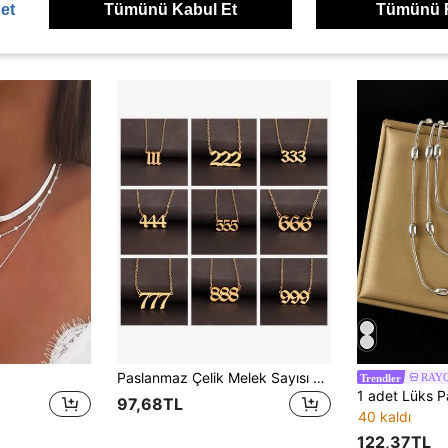
et
Tümünü Kabul Et
Tümünü 
ünler
Paslanmaz Çelik Melek Sayısı Kolye Kadınlar İçin Şans Takısı 777 444 222 Sayı Kolye Ucu Ona Hediye
RAY
Trendler
97,68TL
40 kaldı
122,37TL