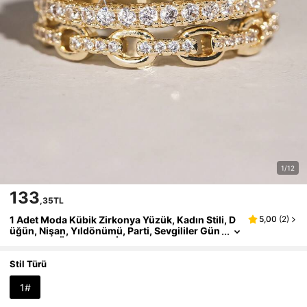
1/12
133
,35TL
1 Adet Moda Kübik Zirkonya Yüzük, Kadın Stili, D
5,00
(
2
)
üğün, Nişan, Yıldönümü, Parti, Sevgililer Gün
ü ve Diğer Özel Günler İçin Uygun
Stil Türü
1#