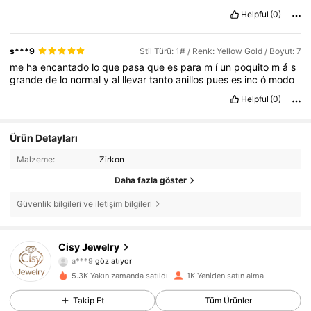
Helpful
(0)
s***9
Stil Türü: 1# / Renk: Yellow Gold / Boyut: 7
me
ha
encantado
lo
que
pasa
que
es
para
m
í
un
poquito
m
á
s
grande
de
lo
normal
y
al
llevar
tanto
anillos
pues
es
inc
ó
modo
Helpful
(0)
Ürün Detayları
Malzeme:
Zirkon
Daha fazla göster
Güvenlik bilgileri ve iletişim bilgileri
1.1K Takipçiler
4,90
Cisy Jewelry
a***9
göz atıyor
1.1K Takipçiler
4,90
5.3K Yakın zamanda satıldı
1K Yeniden satın alma
Takip Et
Tüm Ürünler
1.1K Takipçiler
4,90