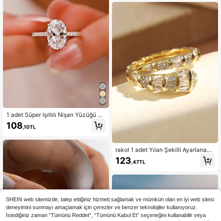
1 adet Süper Işıltılı Nişan Yüzüğü Ka
dınlar İçin Uygun
108
,10TL
rakol 1 adet Yılan Şekilli Ayarlanabil
ir Yüzük Zirkonyum Dekorasyonlu,
123
,47TL
Şık Benzersiz Tasarım
SHEIN web sitemizde, talep ettiğiniz hizmeti sağlamak ve mümkün olan en iyi web sitesi
deneyimini sunmayı amaçlamak için çerezler ve benzer teknolojiler kullanıyoruz.
İstediğiniz zaman “Tümünü Reddet”, “Tümünü Kabul Et” seçeneğini kullanabilir veya