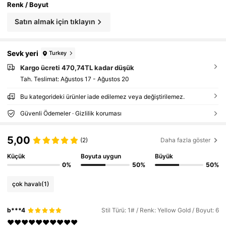
Renk / Boyut
Satın almak için tıklayın
Sevk yeri
Turkey
Kargo ücreti 470,74TL kadar düşük
Tah. Teslimat:
Ağustos 17 - Ağustos 20
Bu kategorideki ürünler iade edilemez veya değiştirilemez.
Güvenli Ödemeler · Gizlilik koruması
5,00
(2)
Daha fazla göster
Küçük
Boyuta uygun
Büyük
0%
50%
50%
çok havalı
(1)
b***4
Stil Türü: 1# / Renk: Yellow Gold / Boyut: 6
♥️♥️♥️♥️♥️♥️♥️♥️♥️♥️