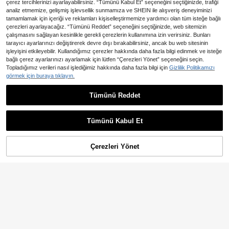
çerez tercihlerinizi ayarlayabilirsiniz. “Tümünü Kabul Et” seçeneğini seçtiğinizde, trafiği
analiz etmemize, gelişmiş işlevsellik sunmamıza ve SHEIN ile alışveriş deneyiminizi
tamamlamak için içeriği ve reklamları kişiselleştirmemize yardımcı olan tüm isteğe bağlı
çerezleri ayarlayacağız. “Tümünü Reddet” seçeneğini seçtiğinizde, web sitemizin
çalışmasını sağlayan kesinlikle gerekli çerezlerin kullanımına izin verirsiniz. Bunları
tarayıcı ayarlarınızı değiştirerek devre dışı bırakabilirsiniz, ancak bu web sitesinin
işleyişini etkileyebilir. Kullandığımız çerezler hakkında daha fazla bilgi edinmek ve isteğe
2,20TL tasarruf edin
bağlı çerez ayarlarınızı ayarlamak için lütfen “Çerezleri Yönet” seçeneğini seçin.
Topladığımız verileri nasıl işlediğimiz hakkında daha fazla bilgi için
Gizlilik Politikamızı
1 adet Moda Asimetrik Dalgalı Eğri
Paslanmaz Çelik Ayarlanabilir Açık
görmek için buraya tıklayın.
78
,47TL
-3%
Yüzük Kadınlar İçin, Günlük/Parti Gi
yim
Tümünü Reddet
1 Adet Kadınlar İçin Şık Kübik
NEW
Zirkonya Yüzük, Düğün Nişan Parti
128
,96TL
Takısı, Sevgililer Günü Hediyesi
Tümünü Kabul Et
Çerezleri Yönet
SEPETE EKLE