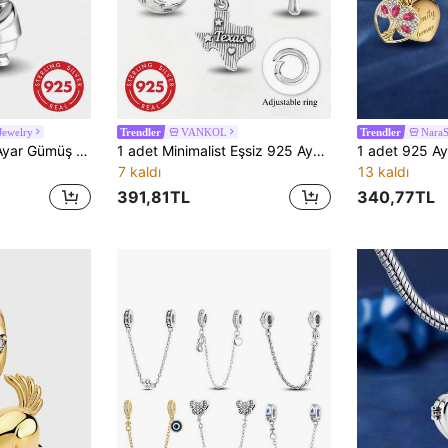
Jewelry
VANKOL
NaraS
Trendler
Trendler
1 Adet Moda 925 Ayar Gümüş Büyük Anne Boncuğu, Kadın Bileklik ve Kelepçe İçin, DIY Takı Yapımı, Günlük Kombin Süsleme Aksesuarı
1 adet Minimalist Eşsiz 925 Ayar Gümüş Bahar Çiçeği Tavşan Kolye Ucu, Kendin Yap Kolye, Kadınlar ve Erkekler İçin Zarif Takı Hediyesi
7 kaldı
13 kaldı
391,81TL
340,77TL