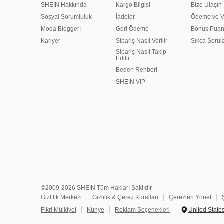
SHEIN Hakkında
Kargo Bilgisi
Bize Ulaşın
Sosyal Sorumluluk
İadeler
Ödeme ve Ve
Moda Bloggerı
Geri Ödeme
Bonus Pua
Kariyer
Sipariş Nasıl Verilir
Sıkça Sorul
Sipariş Nasıl Takip
Edilir
Beden Rehberi
SHEIN VIP
©2009-2026 SHEIN Tüm Hakları Saklıdır
Gizlilik Merkezi
Gizlilik & Çerez Kuralları
Çerezleri Yönet
Fikri Mülkiyet
Künye
Reklam Seçenekleri
United State