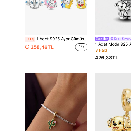
1 Adet S925 Ayar Gümüş Renkli Dream Serisi Kıyı Atlıkarınca Kız At Bebek Dilek Kolyesi Ucu, Orijinal Bileklik Kolye Anahtarlık DIY Kolye Ucu Yapımı İçin Uygun, Kadın Hediyesi, Doğum Günü Partisi ve Tatil Hediyesi İçin Uygun
Ebbe Sliver 
-11%
Trendler
258,46TL
3 kaldı
426,38TL