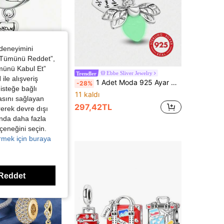
 deneyimini
 “Tümünü Reddet”,
ümünü Kabul Et”
 Temalı Aşk DIY Takı Kolye Ucu Boncuğu, Kadın Bileklik ve Kolyeler İçin Takı Aksesuarı
Ebbe Sliver Jewelry
Trendler
ile alışveriş
1 Adet Moda 925 Ayar Gümüş Parlak Ateş Böceği Kolye Ucu Boncuk, Kadın Bileklikleri ve Kelepçeler İçin Uygun, DIY Takı Yapımı
-28%
L
isteğe bağlı
11 kaldı
asını sağlayan
297,42TL
irerek devre dışı
kında daha fazla
eçeneğini seçin.
örmek için buraya
Reddet