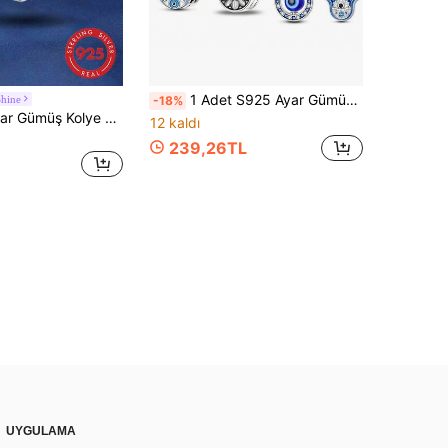
1 Adet S925 Ayar Gümüş Nazar Boncuklu Fatma Ana Eli, Orijinal Mavi Emaye Kakma Mavi Zirkonya Tasarımlı, Vintage Şans Getiren Koruyucu Totem, Kötülüğü Uzaklaştıran ve Bereket Getiren Sembol, Bileklik ve Kolyeler İçin Uygun, Niş Egzotik Stil, El Yapımı DIY Takı Yapımı ve Günlük Kullanım İçin
hine
-18%
1 adet 925 Ayar Gümüş Kolye Ucu Boncuk, Kadın Bileklik Yapımına Uygun, Şık Takı
12 kaldı
239,26TL
UYGULAMA