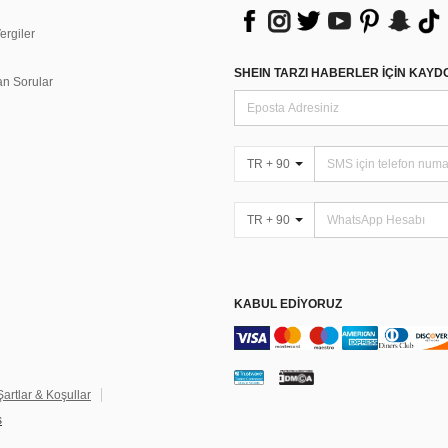
rgiler
n
SHEIN TARZI HABERLER IÇIN KAY
an Sorular
TR + 90
TR + 90
KABUL EDIYORUZ
Şartlar & Koşullar
s