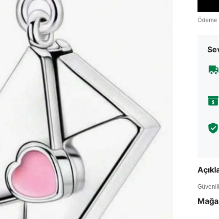
Ödeme 
Sev
Açık
Güvenlik 
Mağa