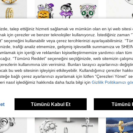
de, talep ettiğiniz hizmeti sağlamak ve mümkün olan en iyi web sitesi
 için çerezler ve benzer teknolojiler kullanıyoruz. İstediğiniz zaman
 seçeneğini kullanabilir veya çerez tercihlerinizi ayarlayabilirsiniz. “T
1 Adet Dark Street Gotik Stil S925 Ayar Gümüş Düşük Alerjik Karanlıkta Parlayan Balkabağı Chibi Kalp Sarılı Kafatası Tacı Gökkuşağı Papatya Hip Hop Kağıt Bardak Kafatası Charm, Orijinal Bileklik İçin Uygun, Kadın DIY Takı Yapımı, Doğum Günü ve Cadılar Bayramı Hediyesi
1 Adet S925 Ayar Gümüş Anne ve Oğul Sarılma
Jewelry
-21%
-8%
nizde, trafiği analiz etmemize, gelişmiş işlevsellik sunmamıza ve SHEIN 
zik, kendin yap takı yapımı ve günlük aksesuar dekorasyonu için uygundur.
224,44TL
178,34T
mlamak için içeriği ve reklamları kişiselleştirmemize yardımcı olan tüm 
acağız. “Tümünü Reddet” seçeneğini seçtiğinizde, web sitemizin çalışm
 çerezlerin kullanımına izin verirsiniz. Bunları tarayıcı ayarlarınızı değişt
ancak bu web sitesinin işleyişini etkileyebilir. Kullandığımız çerezler hak
steğe bağlı çerez ayarlarınızı ayarlamak için lütfen “Çerezleri Yönet” s
eri nasıl işlediğimiz hakkında daha fazla bilgi için
Gizlilik Politikamızı g
et
Tümünü Kabul Et
Tümünü 