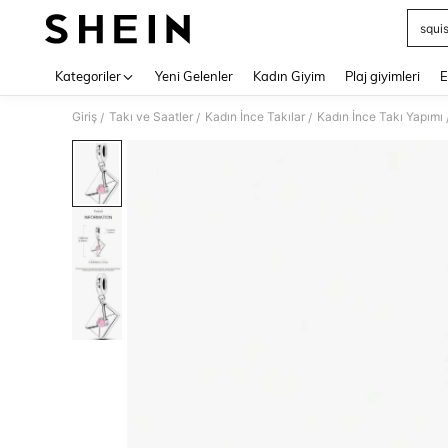
squi
Use up 
Kategoriler
Yeni Gelenler
Kadın Giyim
Plaj giyimleri
E
Giriş
Takı ve Saatler
Kadın İnce Takılar
Kadın İnce Takı Yapımı
/
/
/