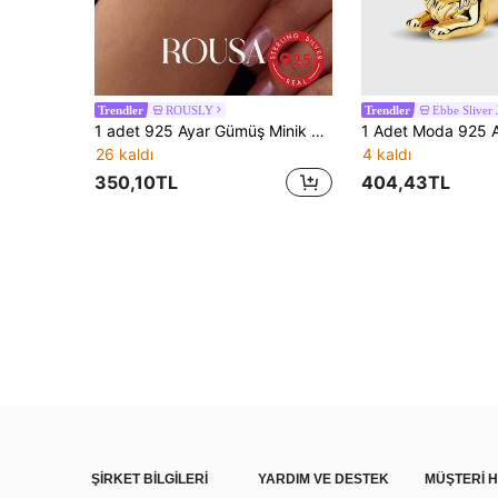
ROUSLY
Ebbe Sliver 
Trendler
Trendler
1 adet 925 Ayar Gümüş Minik Kaktüs Figürlü Kolye Ucu, Kadın Bileklik/Bilezik Yapımı ve Günlük Dekorasyon İçin Uygundur
26 kaldı
4 kaldı
350,10TL
404,43TL
ŞİRKET BİLGİLERİ
YARDIM VE DESTEK
MÜŞTERİ H