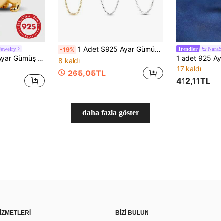
1 Adet S925 Ayar Gümüş Bileklik Güvenlik Zinciri, Orijinal Kalp Kilit, Kelebek, Nazar Boncuğu Çoklu Stil Taşlı Tasarım, Boncuklu Bileklikler İçin İnce Zincir Düşme Koruması, Altın ve Gümüş Çift Renk Seçenekli, Çok Yönlü Aksesuar, El Yapımı DIY Bileklik Yapımı İçin Uygun, Günlük Kullanım İçin Zarif ve Dayanıklı
Jewelry
NaraS
-19%
Trendler
1 Adet Moda 925 Ayar Gümüş Altın Kaplama Yün Kolye Ucu, Kadın Bileklik ve Kelepçe İçin Uygun, DIY Takı Yapımı
8 kaldı
17 kaldı
265,05TL
412,11TL
daha fazla göster
İZMETLERİ
BİZİ BULUN