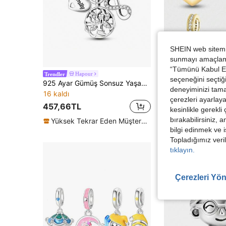
SHEIN web sitemiz
sunmayı amaçlamak
“Tümünü Kabul Et”
Hapour
Ebbe Sliver 
Trendler
Trendler
seçeneğini seçtiği
925 Ayar Gümüş Sonsuz Yaşam Ağacı Kolye Ucu, Orijinal Bileklik ve Kolyeyle Uyumlu, Minimalist Tarz, Kadınlar İçin Kendin Yap Takı Hediyesi
1 adet parlak 925 ayar gümüş kalp şeklinde boncuklu kolye ucu, kadın bileklik, bile
-16%
deneyiminizi tama
16 kaldı
25 kaldı
çerezleri ayarlay
457,66TL
328,15TL
kesinlikle gerekli
bırakabilirsiniz, 
Yüksek Tekrar Eden Müşteriler
bilgi edinmek ve i
Topladığımız veril
tıklayın.
Çerezleri Yön