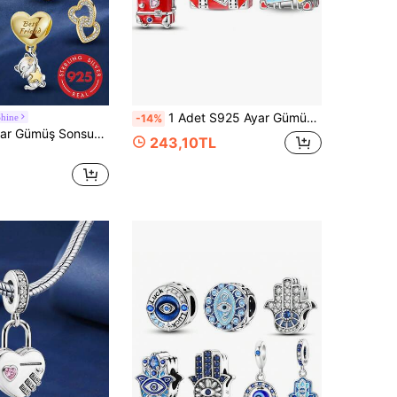
1 Adet S925 Ayar Gümüş Seyahat Serisi Bagaj Boncuğu, Orijinal Bileklik, Kolye ve Anahtarlık DIY Kolye Ucu Yapımı İçin Uygun, Kadınlara Hediye, Doğum Günü, Parti ve Tatil Hediyesi İçin Uygun
hine
-14%
1 adet 925 Ayar Gümüş Sonsuzluk Kalp Şeklinde Kolye Ucu, Kadın Bileklikleri İçin Uygun, Kendin Yap Takı
243,10TL