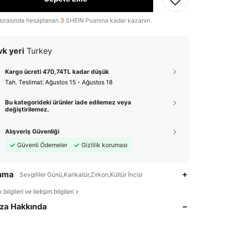
sırasında hesaplanan
3
SHEIN Puanına kadar kazanın.
k yeri
Turkey
Kargo ücreti 470,74TL kadar düşük
Tah. Teslimat:
Ağustos 15 - Ağustos 18
Bu kategorideki ürünler iade edilemez veya
değiştirilemez.
Alışveriş Güvenliği
Güvenli Ödemeler
Gizlilik koruması
lama
Sevgililer Günü,Karikatür,Zirkon,Kültür İncisi
4,86
49
298
bilgileri ve iletişim bilgileri
4,86
49
298
za Hakkında
4,86
49
298