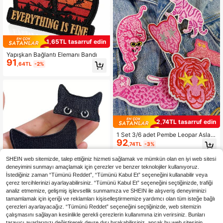
1,65TL tasarruf edin
Yapışkan Bağlantı Elemanı Bandı
91
,64TL
-2%
2,74TL tasarruf edin
1 Set 3/6 adet Pembe Leopar Aslan
92
Nakış Yamaları Polyester Rozet Ken
,74TL
-3%
din Yap Giysi Ütü Yamaları Dikim Ak
sesuar Kumaş Çıkartmaları Sırt Çan
SHEIN web sitemizde, talep ettiğiniz hizmeti sağlamak ve mümkün olan en iyi web sitesi
taları, Kotlar, Ceketler, Tişörtler, Şap
deneyimini sunmayı amaçlamak için çerezler ve benzer teknolojiler kullanıyoruz.
kalar, Elbiseler, Vb. İçin Uygundur
İstediğiniz zaman “Tümünü Reddet”, “Tümünü Kabul Et” seçeneğini kullanabilir veya
çerez tercihlerinizi ayarlayabilirsiniz. “Tümünü Kabul Et” seçeneğini seçtiğinizde, trafiği
analiz etmemize, gelişmiş işlevsellik sunmamıza ve SHEIN ile alışveriş deneyiminizi
2 Adet Siyah Nakışlı Desenli Seviml
tamamlamak için içeriği ve reklamları kişiselleştirmemize yardımcı olan tüm isteğe bağlı
72
i Ütüyle Yapışan Yama, Kıyafetleri,
,44TL
çerezleri ayarlayacağız. “Tümünü Reddet” seçeneğini seçtiğinizde, web sitemizin
Kot Pantolonları, Ceketleri vb. Süsle
mek İçin Kullanılabilir, Soy ve Yapışt
çalışmasını sağlayan kesinlikle gerekli çerezlerin kullanımına izin verirsiniz. Bunları
ır, Ütüleme Gerektirmez.
tarayıcı ayarlarınızı değiştirerek devre dışı bırakabilirsiniz, ancak bu web sitesinin