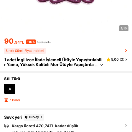
1/10
90
-10%
,54TL
100,97TL
Sınırlı Süreli Fiyat İndirimi
1 adet İngilizce İfade İşlemeli Ütüyle Yapıştırılabili
5,00
(
3
)
r Yama, Yüksek Kaliteli Mor Ütüyle Yapıştırıla
bilir Aplike Yama, Giysilere, Sırt Çantalarına,
Kanvas Çantalara ve Şapkalara Dikmek İçin Uygu
ndur - Kendin Yap El Sanatı Aksesuarı
Stil Türü
A
7 kaldı
Sevk yeri
Turkey
Kargo ücreti 470,74TL kadar düşük