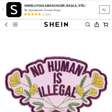
SHEIN UYGULAMASI-HAZIR, BAŞLA, STİL!
×
AL
İlk Siparişinizde Ücretsiz Kargo
(5,000)