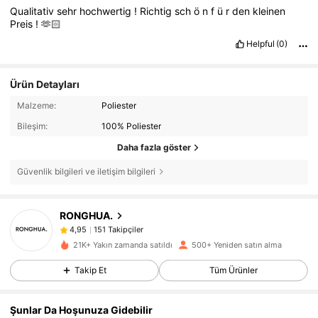
Qualitativ
sehr
hochwertig
!
Richtig
sch
ö
n
f
ü
r
den
kleinen
Preis
!
🫶🏻
Helpful
(0)
Ürün Detayları
Malzeme:
Poliester
Bileşim:
100% Poliester
Daha fazla göster
Güvenlik bilgileri ve iletişim bilgileri
151 Takipçiler
4,95
RONGHUA.
151 Takipçiler
4,95
K***e
1 gün önce
'i takip etti
151 Takipçiler
4,95
21K+ Yakın zamanda satıldı
500+ Yeniden satın alma
151 Takipçiler
4,95
Takip Et
Tüm Ürünler
151 Takipçiler
4,95
Şunlar Da Hoşunuza Gidebilir
151 Takipçiler
4,95