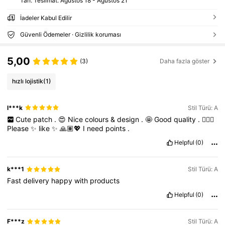
Tah. Teslimat:
Ağustos 18 - Ağustos 21
İadeler Kabul Edilir
Güvenli Ödemeler · Gizlilik koruması
5,00
(3)
Daha fazla göster
hızlı lojistik
(1)
l***k
Stil Türü: A
Cute
patch
.
😍
Nice
colours
&
design
.
🤩
Good
quality
.
👌🏽😊
Please
✨
like
✨
🙏🏽💖
I
need
points
.
Helpful
(0)
k***1
Stil Türü: A
Fast
delivery
happy
with
products
Helpful
(0)
F***z
Stil Türü: A