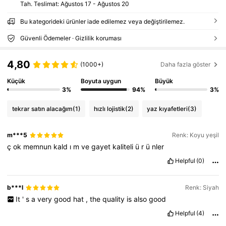
Tah. Teslimat:
Ağustos 17 - Ağustos 20
Bu kategorideki ürünler iade edilemez veya değiştirilemez.
Güvenli Ödemeler · Gizlilik koruması
4,80
(1000+)
Daha fazla göster
Küçük
Boyuta uygun
Büyük
3%
94%
3%
tekrar satın alacağım
(1)
hızlı lojistik
(2)
yaz kıyafetleri
(3)
m***5
Renk: Koyu yeşil
ç
ok
memnun
kald
ı
m
ve
gayet
kaliteli
ü
r
ü
nler
Helpful
(0)
b***l
Renk: Siyah
It
'
s
a
very
good
hat
,
the
quality
is
also
good
Helpful
(4)