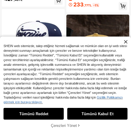
abilen Renk Bloklu Güneş Şapkası,
odası Ayarlanabilir Şapka, Sokak, Y
233
,77TL
-1%
Hızlı Kuruyan Hafif, Dış Mekan Koş
az, Plaj, Tatil, Festival, Seyahat
u ve Kamp İçin Uygun
SHEIN web sitemizde, talep ettiğiniz hizmeti sağlamak ve mümkün olan en iyi web sitesi
deneyimini sunmayı amaçlamak için çerezler ve benzer teknolojiler kullanıyoruz.
İstediğiniz zaman “Tümünü Reddet”, “Tümünü Kabul Et” seçeneğini kullanabilir veya
çerez tercihlerinizi ayarlayabilirsiniz. “Tümünü Kabul Et” seçeneğini seçtiğinizde, trafiği
analiz etmemize, gelişmiş işlevsellik sunmamıza ve SHEIN ile alışveriş deneyiminizi
tamamlamak için içeriği ve reklamları kişiselleştirmemize yardımcı olan tüm isteğe bağlı
Benzer stokta olan ürünleri göster
Tümünü Görüntüle
çerezleri ayarlayacağız. “Tümünü Reddet” seçeneğini seçtiğinizde, web sitemizin
çalışmasını sağlayan kesinlikle gerekli çerezlerin kullanımına izin verirsiniz. Bunları
tarayıcı ayarlarınızı değiştirerek devre dışı bırakabilirsiniz, ancak bu web sitesinin
11
işleyişini etkileyebilir. Kullandığımız çerezler hakkında daha fazla bilgi edinmek ve isteğe
bağlı çerez ayarlarınızı ayarlamak için lütfen “Çerezleri Yönet” seçeneğini seçin.
4,39TL tasarruf edin
2026 Yeni Beyzbol Şapkası Gr
NEW
Topladığımız verileri nasıl işlediğimiz hakkında daha fazla bilgi için
Gizlilik Politikamızı
369
affiti Melek Nakışlı Düz Siperli Soka
Erkekler Beyzbol Şapkası
,86TL
görmek için buraya tıklayın.
k Hip-Hop Kaykay Şapkası Dış Me
230
,48TL
-2%
kan Günlük İşe Gidiş Dekoratif Gün
eş Şapkası Unisex
Tümünü Reddet
Tümünü Kabul Et
Üzgünüm, ürün tükendi.
Çerezleri Yönet
TÜKENDI