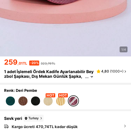
1/4
259
-20%
,01TL
323,76TL
1 adet İşlemeli Ördek Kadife Ayarlanabilir Bey
4,80
(
1000+
)
zbol Şapkası, Dış Mekan Günlük Şapka,
Yaz, Plaj, Tatil, Festival, Seyahat
Renk: Deri Pembe
Sevk yeri
Turkey
Kargo ücreti 470,74TL kadar düşük