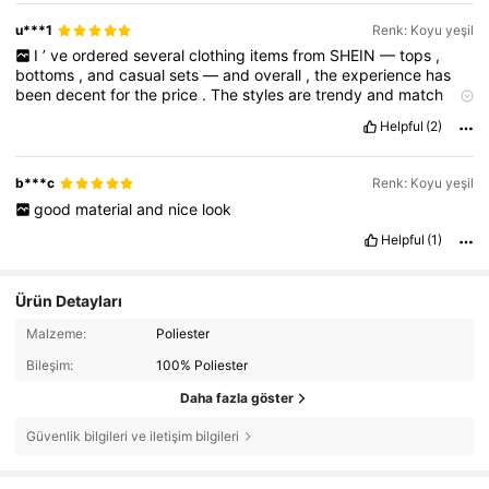
u***1
Renk: Koyu yeşil
I
’
ve
ordered
several
clothing
items
from
SHEIN
—
tops
,
bottoms
,
and
casual
sets
—
and
overall
,
the
experience
has
been
decent
for
the
price
.
The
styles
are
trendy
and
match
what
’
s
shown
in
the
photos
,
which
is
a
big
plus
.
Sizing
can
be
Helpful
(2)
hit
or
miss
,
so
checking
the
size
guide
and
reviews
is
a
must
.
The
fabric
quality
varies
:
some
pieces
feel
soft
and
breathable
,
while
others
are
thinner
or
more
synthetic
than
expected
.
b***c
Renk: Koyu yeşil
Stitching
is
usually
okay
,
though
a
few
items
had
loose
threads
good
material
and
nice
look
.
I
recommend
washing
everything
before
wearing
,
as
some
pieces
had
a
mild
factory
smell
.
Shipping
was
faster
than
Helpful
(1)
expected
,
usually
arriving
in
1
–
2
weeks
.
For
affordable
,
everyday
fashion
or
quick
trend
pieces
,
SHEIN
delivers
solid
value
.
Just
manage
expectations
—
it
'
s
fast
fashion
,
not
Ürün Detayları
luxury
.
Great
for
building
variety
in
your
wardrobe
without
spending
too
much
.
Malzeme:
Poliester
Bileşim:
100% Poliester
Daha fazla göster
Güvenlik bilgileri ve iletişim bilgileri