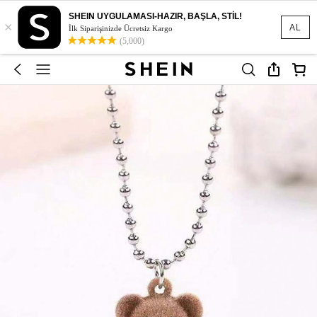
SHEIN UYGULAMASI-HAZIR, BAŞLA, STİL!
×
AL
İlk Siparişinizde Ücretsiz Kargo
(5,000)