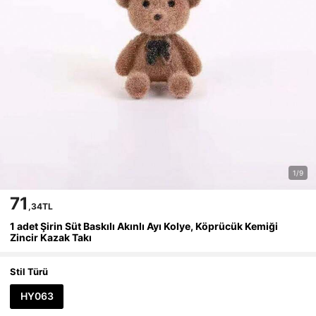
1/9
71
,34TL
1 adet Şirin Süt Baskılı Akınlı Ayı Kolye, Köprücük Kemiği
Zincir Kazak Takı
Stil Türü
HY063