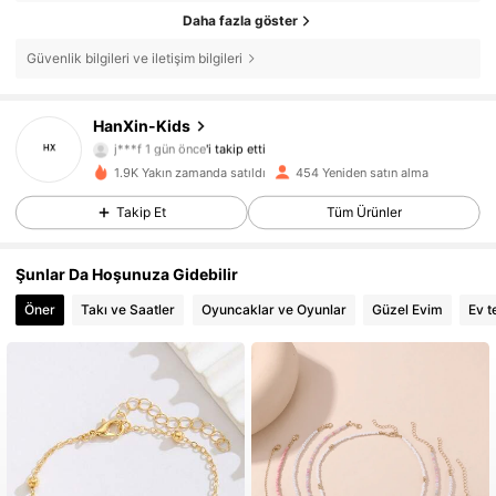
Daha fazla göster
Güvenlik bilgileri ve iletişim bilgileri
HanXin-Kids
76 Takipçiler
4,83
j***f
1 gün önce
'i takip etti
76 Takipçiler
4,83
1.9K Yakın zamanda satıldı
454 Yeniden satın alma
76 Takipçiler
4,83
Takip Et
Tüm Ürünler
76 Takipçiler
4,83
Şunlar Da Hoşunuza Gidebilir
76 Takipçiler
4,83
Öner
Takı ve Saatler
Oyuncaklar ve Oyunlar
Güzel Evim
Ev te
76 Takipçiler
4,83
76 Takipçiler
4,83
76 Takipçiler
4,83
76 Takipçiler
4,83
76 Takipçiler
4,83