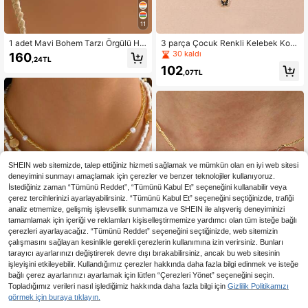
11
1 adet Mavi Bohem Tarzı Örgülü Hal
3 parça Çocuk Renkli Kelebek Koly
at Kolye, Deniz Yıldızı, Deniz Kabuğ
e Seti
30 kaldı
160
,24TL
u ve Kolye Uçlarıyla Süslenmiş, Yaz
102
Plaj Tatili ve Parti İçin Uygundur
,07TL
SHEIN web sitemizde, talep ettiğiniz hizmeti sağlamak ve mümkün olan en iyi web sitesi
deneyimini sunmayı amaçlamak için çerezler ve benzer teknolojiler kullanıyoruz.
İstediğiniz zaman “Tümünü Reddet”, “Tümünü Kabul Et” seçeneğini kullanabilir veya
çerez tercihlerinizi ayarlayabilirsiniz. “Tümünü Kabul Et” seçeneğini seçtiğinizde, trafiği
analiz etmemize, gelişmiş işlevsellik sunmamıza ve SHEIN ile alışveriş deneyiminizi
tamamlamak için içeriği ve reklamları kişiselleştirmemize yardımcı olan tüm isteğe bağlı
çerezleri ayarlayacağız. “Tümünü Reddet” seçeneğini seçtiğinizde, web sitemizin
çalışmasını sağlayan kesinlikle gerekli çerezlerin kullanımına izin verirsiniz. Bunları
tarayıcı ayarlarınızı değiştirerek devre dışı bırakabilirsiniz, ancak bu web sitesinin
işleyişini etkileyebilir. Kullandığımız çerezler hakkında daha fazla bilgi edinmek ve isteğe
4
bağlı çerez ayarlarınızı ayarlamak için lütfen “Çerezleri Yönet” seçeneğini seçin.
3,29TL tasarruf edin
3 Parçalı Bohem Tarzı Boncuklu Kol
Topladığımız verileri nasıl işlediğimiz hakkında daha fazla bilgi için
Gizlilik Politikamızı
ye Seti - Deniz Yıldızı + Boncuk + K
124
1 adet Minimalist Kalın Çizgili Balon
görmek için buraya tıklayın.
,02TL
ombinasyon, Süper "Plaj" Tarzı Çok
Harf Kolye, Paslanmaz Çelik, Çocu