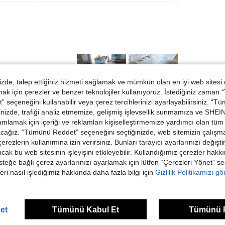
de, talep ettiğiniz hizmeti sağlamak ve mümkün olan en iyi web sitesi
 için çerezler ve benzer teknolojiler kullanıyoruz. İstediğiniz zaman
 seçeneğini kullanabilir veya çerez tercihlerinizi ayarlayabilirsiniz. “T
nizde, trafiği analiz etmemize, gelişmiş işlevsellik sunmamıza ve SHEIN 
Helpful (0)
mlamak için içeriği ve reklamları kişiselleştirmemize yardımcı olan tüm 
acağız. “Tümünü Reddet” seçeneğini seçtiğinizde, web sitemizin çalışm
 çerezlerin kullanımına izin verirsiniz. Bunları tarayıcı ayarlarınızı değişt
dirme Görüntüle
ancak bu web sitesinin işleyişini etkileyebilir. Kullandığımız çerezler hak
steğe bağlı çerez ayarlarınızı ayarlamak için lütfen “Çerezleri Yönet” s
eri nasıl işlediğimiz hakkında daha fazla bilgi için
Gizlilik Politikamızı g
ünler
et
Tümünü Kabul Et
Tümünü 