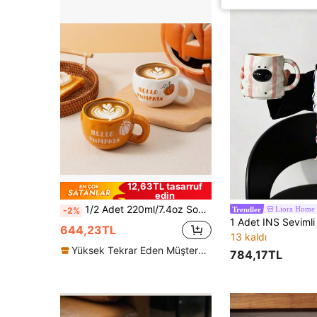
12,63TL tasarruf
edin
1/2 Adet 220ml/7.4oz Sonbahar Seramik Kahve Kupası "Hello Pumpkin" Desenli İçecek Kupası, Matcha Kupası, Sonbahar Şükran Günü Masa Süslemesi İçin Uygun, Cadılar Bayramı, Balkabağı Baharatlı Latte ve Şükran Günü İçin Mükemmel
Liora Home
-2%
Trendler
644,23TL
13 kaldı
Yüksek Tekrar Eden Müşteriler
784,17TL