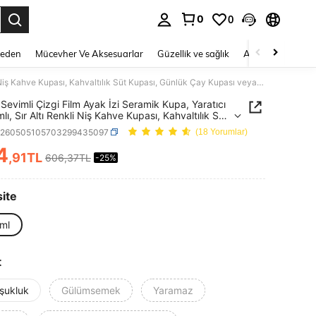
0
0
 to select.
Beden
Mücevher Ve Aksesuarlar
Güzellik ve sağlık
Ayakkabı
Ev T
1 adet Sevimli Çizgi Film Ayak İzi Seramik Kupa, Yaratıcı Tasarımlı, Sır Altı Renkli Niş Kahve Kupası, Kahvaltılık Süt Kupası, Günlük Çay Kupası veya Hediye Olarak Uygun, Doğum Günü, Noel Hediyesi İçin Mükemmel
 Sevimli Çizgi Film Ayak İzi Seramik Kupa, Yaratıcı
lı, Sır Altı Renkli Niş Kahve Kupası, Kahvaltılık Süt
, Günlük Çay Kupası veya Hediye Olarak Uygun,
h260505105703299435097
(18 Yorumlar)
Günü, Noel Hediyesi İçin Mükemmel
4
,91TL
606,37TL
-25%
ICE AND AVAILABILITY
ite
ml
t
şukluk
Gülümsemek
Yaramaz