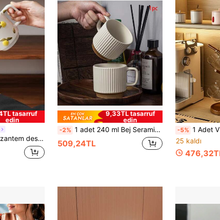
4TL tasarruf
9,33TL tasarruf
edin
edin
1 adet 240 ml Bej Seramik Kupa, Basit ve Yüksek Kaliteli Kahve Kupası, Süt Kupası, Su Kupası Ev Ofis Çok Amaçlı Kullanım İçin Okula Dönüş Okula Dönüş
1 Adet Vintage Bambu Asılabilir Kupa Rafı, Avrupa Tarzı Masaüstü Bardak Süzme Rafı, Oturma Odası Mutfak Ofis Ç
-2%
-5%
afe latte sanatı için uygundur. Ayrıca hediye, bayram dekorasyonu veya oturma odası, yatak odası, ofis için içecek bardağı olarak da kullanılabilir.
25 kaldı
509,24TL
476,32T