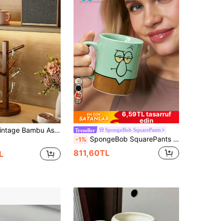
22
6,59TL tasarruf
edin
ok Amaçlı Kupa Saklama Rafı, Hafif Lüks İskandinav Tarzı Doğal Masif Ahşap Bardak Tutucu, Yuvarlak Köşeli Çapaklaşma Yapmayan Çizilmeye Dayanıklı Asılabilir Süzme Saklama Rafı, Oturma Odası Büfe Düzenleyici, Ev Hediyesi
SpongeBob SquarePants
Trendler
SpongeBob SquarePants | SHEIN 1 adet 300 ml çizgi film desenli baskılı seramik kupa, mikrodalga fırında ve bulaşık makinesinde yıkanabilir, su, süt, meyve suyu, kahve, çay koymak için uygundur, Squidward
-1%
811,60TL
L