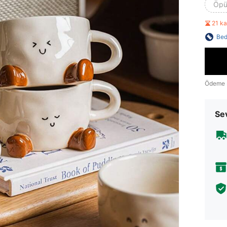
Öpü
21 k
Bed
Ödeme 
Sev