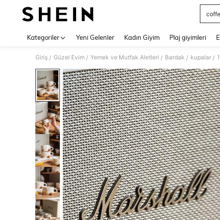
coff
Use up 
Kategoriler
Yeni Gelenler
Kadın Giyim
Plaj giyimleri
E
Giriş
Güzel Evim
Yemek ve Mutfak Aletleri
Bardak
kupalar
/
/
/
/
/