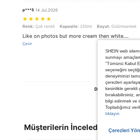
p***5
14 Jul,2026
Renk: Çok renkli, Kapasite: 250ml, Boyut: Gülümsemek
Renk:
Çok renkli
Kapasite:
250ml
Boyut:
Gülümsemek
Like on photos but more cream then white....
Çevir
SHEIN web sitemiz
sunmayı amaçlamak
“Tümünü Kabul Et”
seçeneğini seçtiği
deneyiminizi tama
çerezleri ayarlay
kesinlikle gerekli
Daha Fazla Değerlen
bırakabilirsiniz, 
bilgi edinmek ve i
Topladığımız veril
tıklayın.
Müşterilerin İncelediği Diğer Ür
Çerezleri Yön