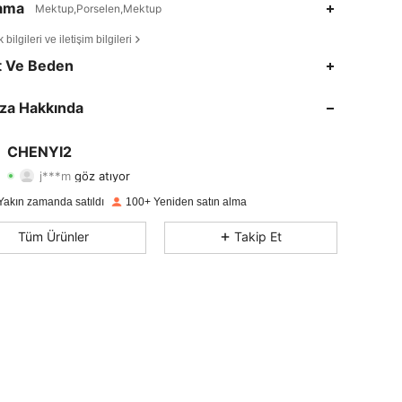
lama
Mektup,Porselen,Mektup
bilgileri ve iletişim bilgileri
4,82
11
134
t Ve Beden
4,82
11
134
za Hakkında
4,82
11
134
CHENYI2
j***m
göz atıyor
4,82
11
134
Derecelendirme
Ürünler
Takipçiler
Yakın zamanda satıldı
100+ Yeniden satın alma
4,82
11
134
Tüm Ürünler
Takip Et
4,82
11
134
4,82
11
134
4,82
11
134
4,82
11
134