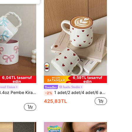
6,04TL tasarruf
6,59TL tasarruf
edin
edin
wood Union
Jaadu Studio
Trendler
embe Ombre Degrade Kupa, Kahve Dükkanı Latte Sanatı İçin Uygun, Ev Dekorasyonu Bardak, Mutfak Oturma Odası Yatak Odası Su Bardağı, Okul Hediyesi
1 adet/2 adet/4 adet/6 adet 200 ml/420 ml Kalp Şeklinde Seramik Kupa Kahve Fincanı, Kafe Latte, Süt, Kahvaltı, Yoğurt ve Öğleden Sonra Çayı İçin
-2%
425,83TL