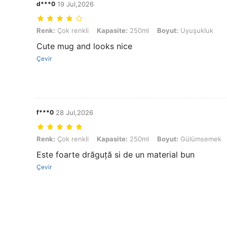
d***0
19 Jul,2026
Renk: Çok renkli, Kapasite: 250ml, Boyut: Uyuşukluk
Renk:
Çok renkli
Kapasite:
250ml
Boyut:
Uyuşukluk
Cute mug and looks nice
Çevir
f***0
28 Jul,2026
Renk: Çok renkli, Kapasite: 250ml, Boyut: Gülümsemek
Renk:
Çok renkli
Kapasite:
250ml
Boyut:
Gülümsemek
Este foarte drăguță si de un material bun
Çevir