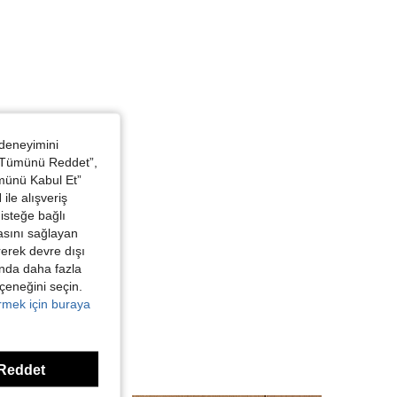
 deneyimini
 “Tümünü Reddet”,
ümünü Kabul Et”
ile alışveriş
isteğe bağlı
asını sağlayan
irerek devre dışı
kında daha fazla
eçeneğini seçin.
örmek için buraya
Reddet