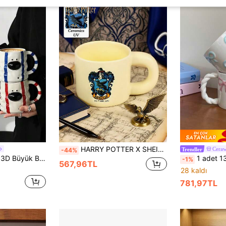
HARRY POTTER X SHEIN 1 Parça Logo Desenli Seramik Bardak, Yüksek Kaliteli El Yapımı Tasarım, Şık Kahve/Çay Fincanı, Arkadaş Hediyesi, Okula Dönüş Malzemeleri, Noel Hediyesi, Doğum Günü Hediyesi
Cera
-44%
Trendler
1 Adet INS Sevimli 3D Büyük Burunlu Köpek Desenli Çizgili Seramik Kupa, Kırışık Asimetrik Gövde, Ev ve Ofis İçin Büyük Kapasiteli Kahve Latte Fincanı, Kızsal Pembe Mavi Kırmızı Renk Bloklu Çizgili Süt Yulaf Su Kupası, Öğleden Sonra İçin Sevimli Kahve Latte Art Fincanı, Atmosferik Yemek Fotoğrafçılığı Aksesuarı, Çiftler ve En İyi Arkadaşlar İçin Hediye Kupa, Kalın Beyaz Porselen, Leke Tutmaz, Kolay Temizlenen Masaüstü Sevimli Yumuşak Dekor Su Kupası
1 adet 13.4oz Pembe Kiraz Seramik Kupa, Örgülü Saplı Seramik Kupa, Zarif P
-1%
567,96TL
28 kaldı
781,97TL