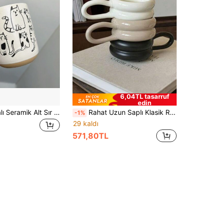
6,04TL tasarruf
edin
Yapay El Boyalı Seramik Alt Sır El Boyalı Sevimli Çok Kedi Kupa İçme Kahvaltı Kupası Yulaf Ezmesi Kupası Çift Mikrodalga Kullanılabilir Okula Dönüş
Rahat Uzun Saplı Klasik Retro Donut Şekilli Kupa, İdeal Hediye, Fotoğraf Çekimi İçin Harika, Evde Günlük Kullanım İçin Uygun, Ofis Süt/Su/Kahve Kupası Okula Dönüş
-1%
29 kaldı
571,80TL