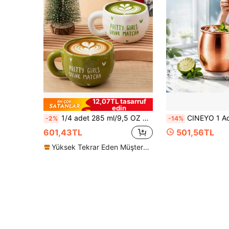
12,07TL tasarruf
edin
1/4 adet 285 ml/9,5 OZ Kalp Şeklinde Matcha Seramik Kahve Kupaları, Asimetrik El Yapımı Seramik Matcha Bardakları Kahve, Süt, Meyve Suyu, Latte, Cappuccino İçin Uygundur, Arkadaşlar ve Sevgililer İçin Mükemmel Hediye
CINEYO 1 Adet/2 Adet Moscow Mule Bakır Kupa, Paslanmaz Çelik ve Bakır Saplı Kahve Kupası, Sıcak Çikolata, Süt, Kahve ve Buzlu İçecekle
-2%
-14%
601,43TL
501,56TL
Yüksek Tekrar Eden Müşteriler