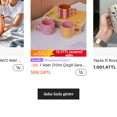
13,17TL tasarruf
edin
r İçin Premium İçecek Kupası, Ev, Mutfak, Ofis, Dış Mekan ve Diğer Günlük Kullanımlar İçin Pratik Ev İçecek Gereci
Cerawood Union
Trendler
1 Adet 210ml Çizgili Seramik Kupa, El Boyaması Puantiyeli Kahve Fincanı; Zarif ve Şık; Ev Dekorasyonu ve Sofra Takımı İçin Uygundur; Partilerde Soğuk İçecek Servis Etmek İçin Uygundur; Oturma Odası veya Yatak Odası İçin İçim Bardağı Olarak Uygundur; Zarif Hediye
-2%
1.001,47TL
599,24TL
daha fazla göster