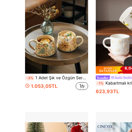
6,0
1 Adet Şık ve Özgün Seramik Kupa, Kahve/Su/Süt/Kahvaltı Kupası, Mutfak Dekor Kupası, Mükemmel Hediye, Öğretmenler Günü Hediyesi, Okula Dönüş Sezonu Ürünü
Jaadu Studio
-3%
Trendler
Kabartmalı krizantem desenli 1 adet 350 ml seramik kupa; minimalist el boyaması limon desenli 1 adet kahve fincanı. Zarif ve şık tasarımıyla ev dekorasyonu, sofra takımı, k
-1%
1.053,05TL
623,93TL