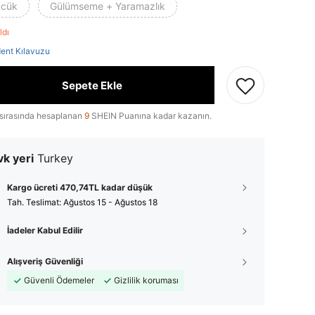
cük
Gülümseme + Yaramazlık
aldı
ent Kılavuzu
Sepete Ekle
sırasında hesaplanan
9
SHEIN Puanına kadar kazanın.
k yeri
Turkey
Kargo ücreti 470,74TL kadar düşük
Tah. Teslimat:
Ağustos 15 - Ağustos 18
İadeler Kabul Edilir
Alışveriş Güvenliği
Güvenli Ödemeler
Gizlilik koruması