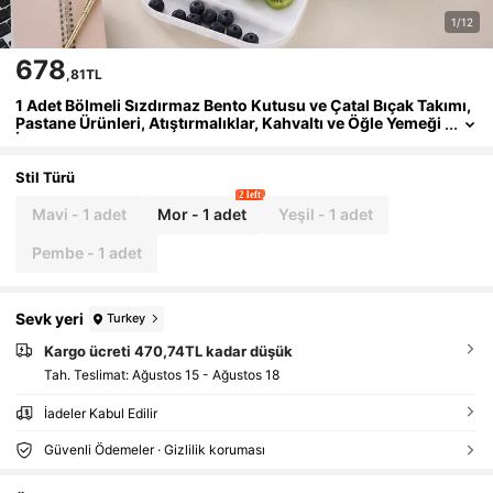
1/12
678
,81TL
1 Adet Bölmeli Sızdırmaz Bento Kutusu ve Çatal Bıçak Takımı,
Pastane Ürünleri, Atıştırmalıklar, Kahvaltı ve Öğle Yemeği
İçin Uygun Çok Amaçlı Gıda Kabı, Taşınabilir Yalıtımlı Bes
lenme Çantası, 4 Renk Seçeneğiyle, Ofis, Öğrenciler ve Seyah
at İçin Uygun
Stil Türü
2 left
Mavi - 1 adet
Mor - 1 adet
Yeşil - 1 adet
Pembe - 1 adet
Sevk yeri
Turkey
Kargo ücreti 470,74TL kadar düşük
Tah. Teslimat:
Ağustos 15 - Ağustos 18
İadeler Kabul Edilir
Güvenli Ödemeler · Gizlilik koruması