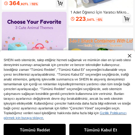
364
Verme Hafif Öğün Kabı, Günlük Kull
,92TL
-10%
anım Kabı, Su Şişesi, Geceden Hazı
rlanan Yulaf Kabı, Çift Katmanlı Sız
1 Adet Öğrenci İçin Yaratıcı Mikroda
dırmaz Sofra Takımı Kahvaltı Kabı,
lgaya Uygun Bölmeli Bento Beslen
223
,34TL
-5%
Hafif Öğün Yoğurt Kabı, Sızdırmaz
me Kutusu, Ofis Çalışanı İçin Meyve
ve Salata Kutusu
SHEIN web sitemizde, talep ettiğiniz hizmeti sağlamak ve mümkün olan en iyi web sitesi
deneyimini sunmayı amaçlamak için çerezler ve benzer teknolojiler kullanıyoruz.
İstediğiniz zaman “Tümünü Reddet”, “Tümünü Kabul Et” seçeneğini kullanabilir veya
çerez tercihlerinizi ayarlayabilirsiniz. “Tümünü Kabul Et” seçeneğini seçtiğinizde, trafiği
analiz etmemize, gelişmiş işlevsellik sunmamıza ve SHEIN ile alışveriş deneyiminizi
tamamlamak için içeriği ve reklamları kişiselleştirmemize yardımcı olan tüm isteğe bağlı
çerezleri ayarlayacağız. “Tümünü Reddet” seçeneğini seçtiğinizde, web sitemizin
çalışmasını sağlayan kesinlikle gerekli çerezlerin kullanımına izin verirsiniz. Bunları
tarayıcı ayarlarınızı değiştirerek devre dışı bırakabilirsiniz, ancak bu web sitesinin
Büyük Kapasiteli Çizgi Film Desenli
işleyişini etkileyebilir. Kullandığımız çerezler hakkında daha fazla bilgi edinmek ve isteğe
El Tipi Çift Katlı Bölmeli Beslenme K
60
bağlı çerez ayarlarınızı ayarlamak için lütfen “Çerezleri Yönet” seçeneğini seçin.
,91TL
-3%
utusu, Çatal Bıçak Setli, Taşınabilir
Topladığımız verileri nasıl işlediğimiz hakkında daha fazla bilgi için
Gizlilik Politikamızı
Bento Kutusu, Mikrodalga, Bulaşık
2/3 Bölmeli Paslanmaz Çelik Atıştır
görmek için buraya tıklayın.
Makinesi ve Buzdolabı Uyumlu, Çor
malık Kutusu, Bölmeli Gıda Saklama
ba ve Sıvı Taşıma İçin Sızdırmaz Ta
293
,03TL
-9%
Kabı | Buzdolabı Düzenleyici, Okul
sarım, Seyahatler İçin İdeal
Tümünü Reddet
Tümünü Kabul Et
Öğle Yemeği Kutusu, Ofis, Kamp, Pi
knik, Bulaşık Makinesi ve Seyahat İ