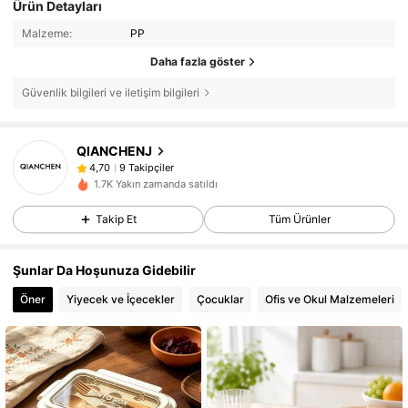
Ürün Detayları
Malzeme:
PP
Daha fazla göster
Güvenlik bilgileri ve iletişim bilgileri
QIANCHENJ
9 Takipçiler
4,70
1.7K Yakın zamanda satıldı
Takip Et
Tüm Ürünler
Şunlar Da Hoşunuza Gidebilir
Öner
Yiyecek ve İçecekler
Çocuklar
Ofis ve Okul Malzemeleri