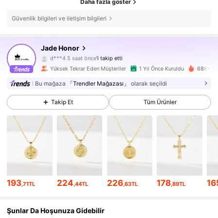
Daha fazla göster
Güvenlik bilgileri ve iletişim bilgileri
Jade Honor
24K Takipçiler
4,89
d***4
5 saat önce
'i takip etti
Yüksek Tekrar Eden Müşteriler
1 Yıl Önce Kuruldu
68K+ Ya
24K Takipçiler
4,89
Bu mağaza
「Trendler Mağazası」
olarak seçildi
24K Takipçiler
4,89
Takip Et
Tüm Ürünler
24K Takipçiler
4,89
24K Takipçiler
4,89
24K Takipçiler
4,89
193
224
226
178
16
,71TL
,44TL
,63TL
,89TL
24K Takipçiler
4,89
Şunlar Da Hoşunuza Gidebilir