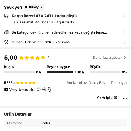
Sevk yeri
Turkey
Kargo ücreti 470,74TL kadar düşük
Tah. Teslimat:
Ağustos 16 - Ağustos 19
Bu kategorideki ürünler iade edilemez veya değiştirilemez.
Güvenli Ödemeler · Gizlilik koruması
5,00
(1)
Daha fazla göster
Küçük
Boyuta uygun
Büyük
0%
100%
0%
B***a
Renk: Yellow Gold / Boyut: Tek boyut
Very
beautiful
😍
🤩
👌
Helpful
(0)
Ürün Detayları
Malzeme:
Bakır