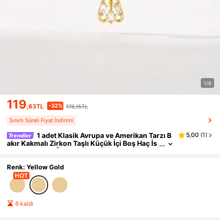
1/8
119
-32%
,63TL
176,15TL
Sınırlı Süreli Fiyat İndirimi
1 adet Klasik Avrupa ve Amerikan Tarzı B
5,00
(
1
)
Trendler
akır Kakmalı Zirkon Taşlı Küçük İçi Boş Haç İs
a Kolye, Sınırlı Üretim, Noel/Şükran Günü/Cad
ılar Bayramı/Anneler Günü/Sevgililer Günü Hediy
eleri, Katolik İlk Komünyon, Günlük ve Tatil Kullan
Renk: Yellow Gold
ımı, Dua İçin Uygundur
6 kaldı