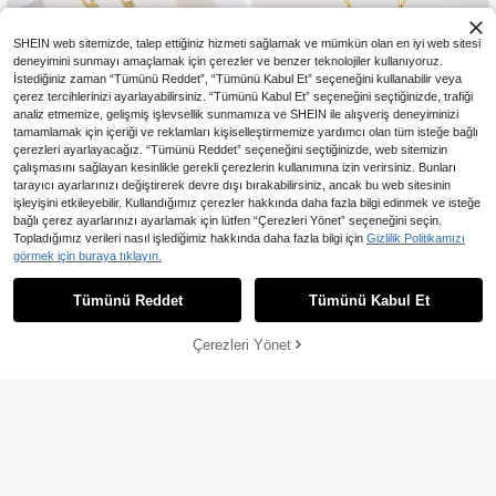
SHEIN web sitemizde, talep ettiğiniz hizmeti sağlamak ve mümkün olan en iyi web sitesi
deneyimini sunmayı amaçlamak için çerezler ve benzer teknolojiler kullanıyoruz.
İstediğiniz zaman “Tümünü Reddet”, “Tümünü Kabul Et” seçeneğini kullanabilir veya
çerez tercihlerinizi ayarlayabilirsiniz. “Tümünü Kabul Et” seçeneğini seçtiğinizde, trafiği
analiz etmemize, gelişmiş işlevsellik sunmamıza ve SHEIN ile alışveriş deneyiminizi
tamamlamak için içeriği ve reklamları kişiselleştirmemize yardımcı olan tüm isteğe bağlı
çerezleri ayarlayacağız. “Tümünü Reddet” seçeneğini seçtiğinizde, web sitemizin
çalışmasını sağlayan kesinlikle gerekli çerezlerin kullanımına izin verirsiniz. Bunları
tarayıcı ayarlarınızı değiştirerek devre dışı bırakabilirsiniz, ancak bu web sitesinin
işleyişini etkileyebilir. Kullandığımız çerezler hakkında daha fazla bilgi edinmek ve isteğe
En Çok Satanlar
Jade Honor
bağlı çerez ayarlarınızı ayarlamak için lütfen “Çerezleri Yönet” seçeneğini seçin.
Kolye Kolyeler
En Çok Satanlar
Grandora Jewelry
Topladığımız verileri nasıl işlediğimiz hakkında daha fazla bilgi için
Gizlilik Politikamızı
163
1 Adet Nazar Boncuğu Kolye
,53TL
görmek için buraya tıklayın.
NEW
152
Ucu, 14K Altın Kaplama Bakır Nazar
,55TL
-35%
Boncuğu Ucu ve 60 cm Figaro Zinci
Tümünü Reddet
Tümünü Kabul Et
r, Noel/Şükran Günü/Cadılar Bayra
mı/Anneler Günü/Sevgililer Günü/Çi
ftler/Arkadaşlar/İnançdaşlar İçin He
Çerezleri Yönet
SEPETE EKLE
%32% İNDİRİM!
diye, Katolik İlk Komünyon Hediyes
i, Günlük ve Bayram Kullanımı, Dua
İçin