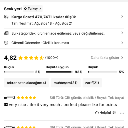
Sevk yeri
Turkey
Kargo ücreti 470,74TL kadar düşük
Tah. Teslimat:
Ağustos 18 - Ağustos 21
Bu kategorideki ürünler iade edilemez veya değiştirilemez.
Güvenli Ödemeler · Gizlilik koruması
4,82
(1000+)
Daha fazla göster
Küçük
Boyuta uygun
Büyük
2%
93%
5%
tekrar satın alacağım
(4)
muhteşem
(31)
zarif
(21)
m***3
Stil Türü: Çift gümüş bileklik / Boyut: Tek boyut
very
nice
.
like
it
very
much
.
perfect
please
like
for
points
Helpful
(6)
c***m
Stil Türü: Çift gümüş bileklik / Boyut: Tek boyut