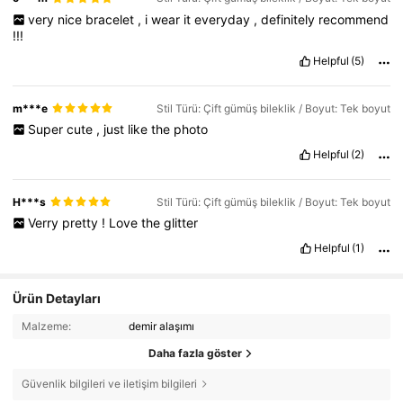
very
nice
bracelet
,
i
wear
it
everyday
,
definitely
recommend
!!!
Helpful
(5)
m***e
Stil Türü: Çift gümüş bileklik / Boyut: Tek boyut
Super
cute
,
just
like
the
photo
Helpful
(2)
H***s
Stil Türü: Çift gümüş bileklik / Boyut: Tek boyut
Verry
pretty
!
Love
the
glitter
Helpful
(1)
Ürün Detayları
Malzeme:
demir alaşımı
Daha fazla göster
Güvenlik bilgileri ve iletişim bilgileri