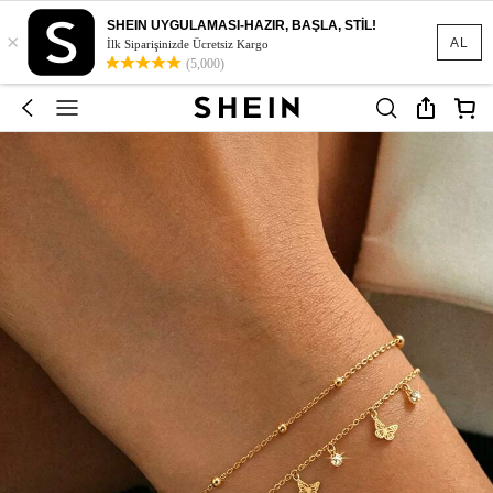
SHEIN UYGULAMASI-HAZIR, BAŞLA, STİL!
×
AL
İlk Siparişinizde Ücretsiz Kargo
(5,000)