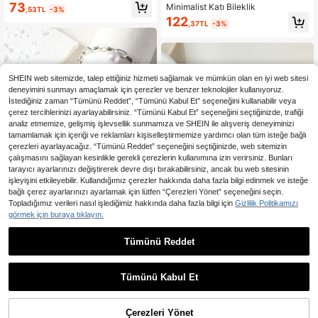
meli Bileklik
73
Minimalist Katı Bileklik
,53TL
-3%
122
,37TL
-3%
SHEIN web sitemizde, talep ettiğiniz hizmeti sağlamak ve mümkün olan en iyi web sitesi
deneyimini sunmayı amaçlamak için çerezler ve benzer teknolojiler kullanıyoruz.
İstediğiniz zaman “Tümünü Reddet”, “Tümünü Kabul Et” seçeneğini kullanabilir veya
çerez tercihlerinizi ayarlayabilirsiniz. “Tümünü Kabul Et” seçeneğini seçtiğinizde, trafiği
analiz etmemize, gelişmiş işlevsellik sunmamıza ve SHEIN ile alışveriş deneyiminizi
tamamlamak için içeriği ve reklamları kişiselleştirmemize yardımcı olan tüm isteğe bağlı
çerezleri ayarlayacağız. “Tümünü Reddet” seçeneğini seçtiğinizde, web sitemizin
çalışmasını sağlayan kesinlikle gerekli çerezlerin kullanımına izin verirsiniz. Bunları
tarayıcı ayarlarınızı değiştirerek devre dışı bırakabilirsiniz, ancak bu web sitesinin
işleyişini etkileyebilir. Kullandığımız çerezler hakkında daha fazla bilgi edinmek ve isteğe
'
Tek boyut
' ile benzer ürünleri göster
bağlı çerez ayarlarınızı ayarlamak için lütfen “Çerezleri Yönet” seçeneğini seçin.
Topladığımız verileri nasıl işlediğimiz hakkında daha fazla bilgi için
Gizlilik Politikamızı
5
görmek için buraya tıklayın.
1,64TL tasarruf edin
8 adet/1 adet Set Göz Alıcı Gümüş
Tümünü Reddet
Kelebek Sahte İnci ve Kristal Charm
68
3 Parça Lüks Zarif Klasik Işıltılı
NEW
,05TL
-2%
Bilezik, Günlük Giyim, Parti Etkinlikl
Yonca Kadın Bileklik Seti, Çok Renk
306
eri İçin Uygun
,20TL
-9%
li Karışık Kahverengi/Pembe/Beyaz
Tümünü Kabul Et
Üzgünüm, ürün tükendi.
Çerezleri Yönet
TÜKENDI