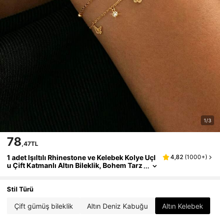
1/3
78
,47TL
1 adet Işıltılı Rhinestone ve Kelebek Kolye Uçl
4,82
(
1000+
)
u Çift Katmanlı Altın Bileklik, Bohem Tarz
ı Altın Aralıklı Boncuklu Kelebek Seti Elm
as Püsküllü Altın Bileklik, Zarif ve Şık Parti Ta
kısı Bileklik, Kadınların Günlük Kullanımına U
Stil Türü
ygun, Minimalist Tarz Altın Çift Katmanlı Bile
klik, İyi Arkadaşlar ve Anneler İçin Şanslı Hed
Çift gümüş bileklik
Altın Deniz Kabuğu
Altın Kelebek
iyeler