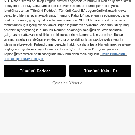
SHEIN web sitemizde, talep ettiğiniz hizmeti sağlamak ve mümkün olan en iyi web sitesi
deneyimini sunmayı amaçlamak için çerezler ve benzer teknolojiler kullanıyoruz.
İstediğiniz zaman “Tümünü Reddet”, “Tümünü Kabul Et” seçeneğini kullanabilir veya
64
585
271
çerez tercihlerinizi ayarlayabilirsiniz. “Tümünü Kabul Et” seçeneğini seçtiğinizde, trafiği
,75TL
,52TL
,63TL
-2%
analiz etmemize, gelişmiş işlevsellik sunmamıza ve SHEIN ile alışveriş deneyiminizi
tamamlamak için içeriği ve reklamları kişiselleştirmemize yardımcı olan tüm isteğe bağlı
çerezleri ayarlayacağız. “Tümünü Reddet” seçeneğini seçtiğinizde, web sitemizin
çalışmasını sağlayan kesinlikle gerekli çerezlerin kullanımına izin verirsiniz. Bunları
tarayıcı ayarlarınızı değiştirerek devre dışı bırakabilirsiniz, ancak bu web sitesinin
81,76TL tasarruf edin
işleyişini etkileyebilir. Kullandığımız çerezler hakkında daha fazla bilgi edinmek ve isteğe
bağlı çerez ayarlarınızı ayarlamak için lütfen “Çerezleri Yönet” seçeneğini seçin.
En Çok Satanlar
W·G
Topladığımız verileri nasıl işlediğimiz hakkında daha fazla bilgi için
Gizlilik Politikamızı
WGROOM 7 Parça (6 Çatal/6 Kaşık
1 Adet Yüksek Ayaklı Dekoratif Ca
görmek için buraya tıklayın.
1.073
1 Saklama Kabı) Paslanmaz Çelik E
'
Beyaz
' ile benzer ürünleri göster
,91TL
-7%
167
m Meyve Kasesi, Su Geçirmez Cevi
v Mutfak Tatlı Pasta Meyve Kürdanı
,37TL
z Ağacı Tabanlı, Büyük Kapasiteli,
Meyve Çatalı Tatlı Kaşığı Çatal Kaşı
Tümünü Reddet
Tümünü Kabul Et
Çizilmeye Dayanıklı ve Kolay Temi
Üzgünüm, ürün tükendi.
k Kahve Kaşığı Saklama Kutusu Set
zlenen, Sehpa İçin Uygun, Düğün, R
i Çatal Kaşık Çatal Bıçak Seti Düğü
amazan İftarı ve Ev Hediyesi
n Ziyafet Hediyesi Doğum Günü İçi
Çerezleri Yönet
TÜKENDI
n Uygun
1.198
100
1.690
,47TL
,97TL
,15TL
-2%
-12%