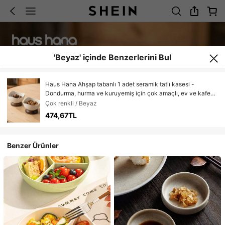
'Beyaz' içinde Benzerlerini Bul
Haus Hana Ahşap tabanlı 1 adet seramik tatlı kasesi -
Dondurma, hurma ve kuruyemiş için çok amaçlı, ev ve kafe
için küçük servis tepsisi.
Çok renkli / Beyaz
474,67TL
Benzer Ürünler