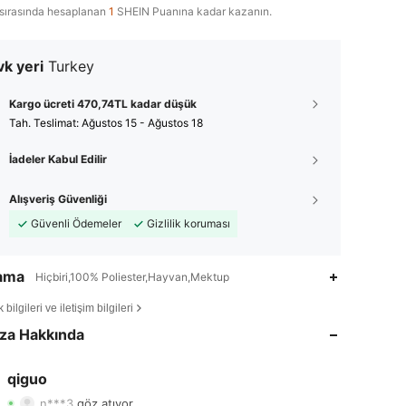
sırasında hesaplanan
1
SHEIN Puanına kadar kazanın.
k yeri
Turkey
Kargo ücreti 470,74TL kadar düşük
Tah. Teslimat:
Ağustos 15 - Ağustos 18
İadeler Kabul Edilir
Alışveriş Güvenliği
Güvenli Ödemeler
Gizlilik koruması
lama
Hiçbiri,100% Poliester,Hayvan,Mektup
4,94
28
462
bilgileri ve iletişim bilgileri
za Hakkında
4,94
28
462
4,94
28
462
qiguo
n***3
göz atıyor