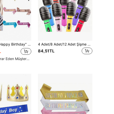
rlaklığında Folyo Detaylı, 16, 18, 21, 30, 40, 50, 60, 70, 80, 90. Doğum Günü İçin Uygun, Doğum Günü Hediyesi veya Her Yaştaki Doğum Günü Partisi Dekoru Olarak Kullanılabilir
4 Adet/8 Adet/12 Adet Şişme Mikrofon Aksesuarı, Mikrofon Eğlence Performans Sahne Dekoru Şişme Parti Aksesuarı Balon Hediye, Şişme Mikrofon Seti - Modern Stil, Rastgele Renk, Çocuklar İçin
84,51TL
L
Yüksek Tekrar Eden Müşteriler