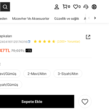
0
0
 to select.
Beden
Mücevher Ve Aksesuarlar
Güzellik ve sağlık
Ayakkabı
Ev T
apkaları
h2404161125174316
(1000+ Yorumlar)
,47TL
79,02TL
-1%
ICE AND AVAILABILITY
t
avi/Gümüş
2-Mavi/Altın
3-Siyah/Altın
iyah/Gümüş
Sepete Ekle