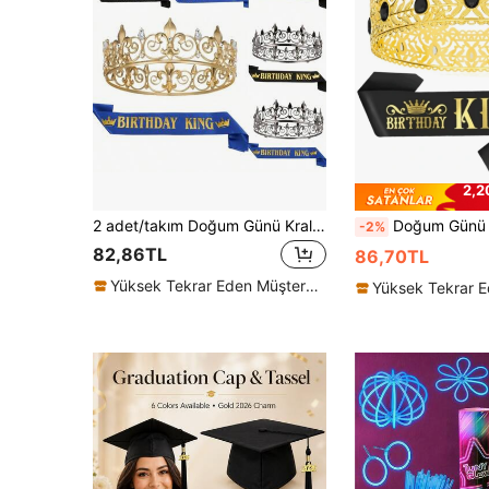
2,2
2 adet/takım Doğum Günü Kral Tacı ve Kuşak, Erkekler ve Kadınlar İçin Kraliyet Kral Tacı Parti Dekorasyonu Balo Doğum Günü Hediyeleri Erkekler İçin Kral Yarışması Tacı, Noel Erkekler ve Kadınlar
Doğum Günü Kral Tacı ve Şerit Kuşak, Erkekler İçin Kraliyet Altın Kral Tacı Parti Süsü, Mezuniyet Balosu Doğum Günü Hediyesi, Erkekler
-2%
82,86TL
86,70TL
Yüksek Tekrar Eden Müşteriler