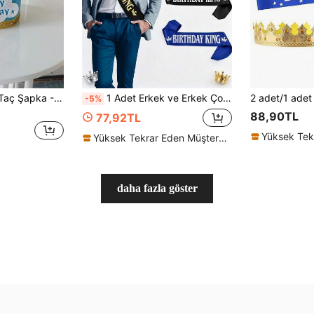
1 adet Mutlu Yıllar Taç Şapka - Taç ve Simli Bantlı Kumaş Parti Aksesuarı, Fotoğraf Aksesuarları ve Temalı Kutlamalar İçin İdeal
1 Adet Erkek ve Erkek Çocuklar İçin Siyah ve Mavi Saten Doğum Günü Kralı Şeridi - 18., 20., 30., 40., 50. ve 60. Doğum Günleri İçin Mükemmel - Parti Dekorasyonlarına Şıklık Katan Parti Malzemesi Kurdele, Noel
-5%
88,90TL
77,92TL
Yüksek Tekrar Eden Müşteriler
daha fazla göster