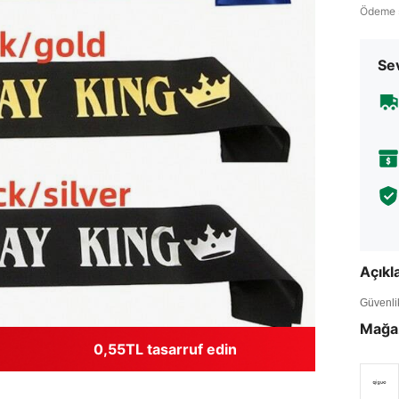
Ödeme 
Sev
Açık
Güvenlik 
Mağa
0,55TL tasarruf edin