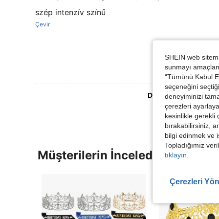
szép intenzív színű
Çevir
SHEIN web sitemiz
sunmayı amaçlamak
“Tümünü Kabul Et”
seçeneğini seçtiği
Daha Fazla Değerlen
deneyiminizi tama
çerezleri ayarlay
kesinlikle gerekli
bırakabilirsiniz, 
bilgi edinmek ve i
Topladığımız veril
Müşterilerin İncelediği Diğer Ür
tıklayın.
Çerezleri Yön