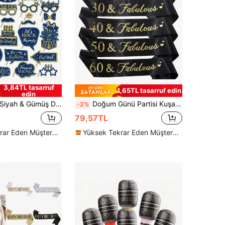
3,84TL tasarruf
1,65TL tasarruf edin
edin
ini Aksesuarları, Kadınlar & Erkekler İçin Siyah & Altın Doğum Günü Parti Dekorasyonları
Doğum Günü Partisi Kuşağı - Muhteşem Kuşak 18, 21, 30, 40, 50, 60 ve 70. Doğum Günü Partisi Süslemeleri ve Malzemeleri (Siyah)
-2%
79,57TL
Yüksek Tekrar Eden Müşteriler
Yüksek Tekrar Eden Müşteriler