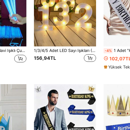
arti Süslemeleri, Çok Renkli Işıklı Çubuk Parti Seti, Ayrıca Doğum Günü Hediyesi, Parti Süslemeleri, Gençler İçin Işıklı Oyuncaklar, Işıklı Dekorasyonlar Olarak da Uygundur
1/3/4/5 Adet LED Sayı Işıkları (6.3"/8.27") - Romantik Sıcak Beyaz, Doğum Günü, Düğün, Yıldönümü, Parti Dekoru | Evlilik Teklifi Süslemesi, Kişiselleştirilmiş Hediye
1 Adet "Happy Birthday" Kuşağı, Unisex, Pembe, Beyaz, Rose Gold, Siyah Seçenekli, İnci Pa
-4%
156,94TL
102,07T