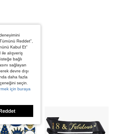
 deneyimini
 “Tümünü Reddet”,
ümünü Kabul Et”
ile alışveriş
isteğe bağlı
asını sağlayan
irerek devre dışı
kında daha fazla
eçeneğini seçin.
örmek için buraya
Reddet