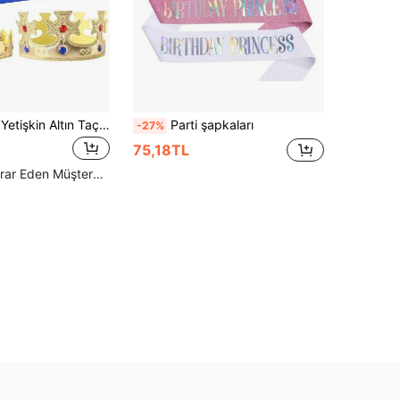
2 adet/1 adet Yetişkin Altın Taç, Yapay Elmas İşlemeli Prens Kostüm Başlığı, Pasta Dekoru, Doğum Günü Partisi Tacı, Sevgililer Günü'nde Anneye Hediye, Anneler Günü
Parti şapkaları
-27%
75,18TL
Yüksek Tekrar Eden Müşteriler