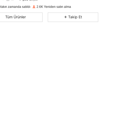
4,94
28
462
Derecelendirme
Ürünler
Takipçiler
Yakın zamanda satıldı
2.6K Yeniden satın alma
4,94
28
462
Tüm Ürünler
Takip Et
4,94
28
462
4,94
28
462
4,94
28
462
4,94
28
462
4,94
28
462