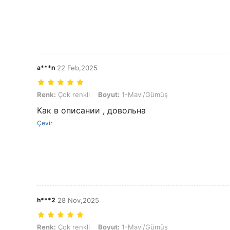
a***n
22 Feb,2025
Renk: Çok renkli, Boyut: 1-Mavi/Gümüş
Renk:
Çok renkli
Boyut:
1-Mavi/Gümüş
Как в описании , довольна
Çevir
h***2
28 Nov,2025
Renk: Çok renkli, Boyut: 1-Mavi/Gümüş
Renk:
Çok renkli
Boyut:
1-Mavi/Gümüş