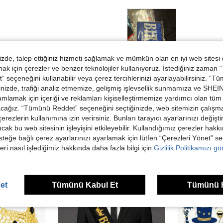
de, talep ettiğiniz hizmeti sağlamak ve mümkün olan en iyi web sitesi
 için çerezler ve benzer teknolojiler kullanıyoruz. İstediğiniz zaman
Helpful (0)
 seçeneğini kullanabilir veya çerez tercihlerinizi ayarlayabilirsiniz. “T
nizde, trafiği analiz etmemize, gelişmiş işlevsellik sunmamıza ve SHEIN 
dirme Görüntüle
mlamak için içeriği ve reklamları kişiselleştirmemize yardımcı olan tüm 
acağız. “Tümünü Reddet” seçeneğini seçtiğinizde, web sitemizin çalışm
 çerezlerin kullanımına izin verirsiniz. Bunları tarayıcı ayarlarınızı değişt
ancak bu web sitesinin işleyişini etkileyebilir. Kullandığımız çerezler hak
steğe bağlı çerez ayarlarınızı ayarlamak için lütfen “Çerezleri Yönet” s
eri nasıl işlediğimiz hakkında daha fazla bilgi için
Gizlilik Politikamızı g
ünler
et
Tümünü Kabul Et
Tümünü 