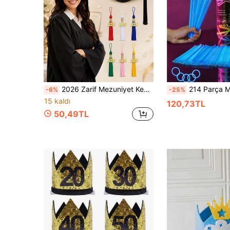
2026 Zarif Mezuniyet Kep, Ayarlanabilir Beden Lisans Kep (Püsküllü), Doktora ve Yüksek Lisans Mezuniyeti İçin de Uygun, Lise ve Lisans/Yüksek Lisans Mezuniyet Töreni Fotoğrafları İçin İdeal
214 Parça Mavi Işıklı Çubuk Kovası, Farklı Şekiller Oluşturmak İçin Bağlantı Parçalarıyla Birlikte Gelir, Uzun Süreli Işık Saçan, Konser Tezahürat Malzemeleri, Karanlıkta Parlayan, P
-6%
-25%
15 kaldı
120,73TL
50,49TL