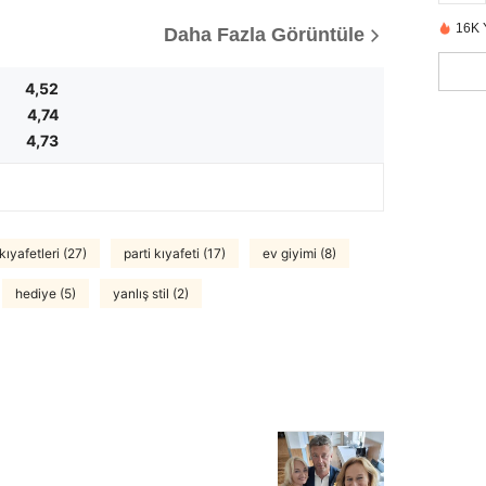
16K 
Daha Fazla Görüntüle
4,52
4,74
4,73
ıyafetleri (27)
parti kıyafeti (17)
ev giyimi (8)
hediye (5)
yanlış stil (2)