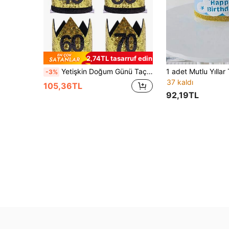
2,74TL tasarruf edin
Yetişkin Doğum Günü Taç Parti Şapkası, El Yapımı Keçe Altın 20., 30., 40., 50., 60., 70. Doğum Günü Taç Parti Şapkası
-3%
37 kaldı
105,36TL
92,19TL