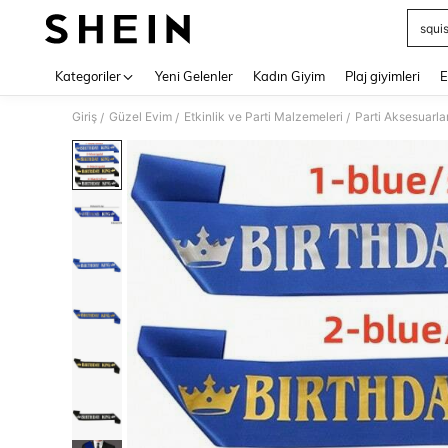
squi
Use up 
Kategoriler
Yeni Gelenler
Kadın Giyim
Plaj giyimleri
E
Giriş
Güzel Evim
Etkinlik ve Parti Malzemeleri
Parti Aksesuarlar
/
/
/