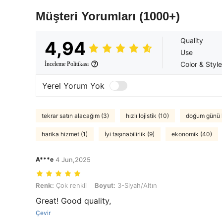
Müşteri Yorumları
(1000+)
Quality
4,94
Use
Color & Style
İnceleme Politikası
Yerel Yorum Yok
tekrar satın alacağım (3)
hızlı lojistik (10)
doğum günü k
harika hizmet (1)
İyi taşınabilirlik (9)
ekonomik (40)
A***e
4 Jun,2025
Renk: Çok renkli, Boyut: 3-Siyah/Altın
Renk:
Çok renkli
Boyut:
3-Siyah/Altın
Great! Good quality,
Çevir