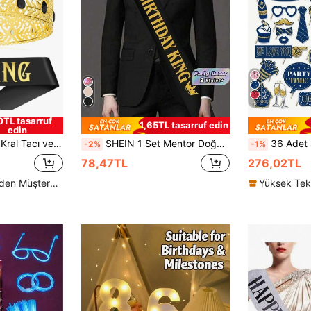
5
0TL tasarruf
1,65TL tasarruf edin
edin
 İçin Kral Güzellik Yarışması Tacı, Noel Düğün Partisi Bekarlığa Veda Partisi Kostüm Partisi, Kadınlar ve Erkekler İçin
SHEIN 1 Set Mentor Doğum Günü Kralı Altın Folyo Kemer Rozetli, Doğum Günü Partisi Dekorasyonu İçin Uygun
36 Adet Siyah & Gümüş Doğum Günü Fotoğraf Kab
-2%
-1%
78,47TL
276,02TL
Yüksek Tekrar Eden Müşteriler