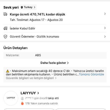
Sevk yeri
Turkey
Kargo ücreti 470,74TL kadar düşük
Tah. Teslimat:
Ağustos 17 - Ağustos 20
İadeler Kabul Edilir
Güvenli Ödemeler · Gizlilik koruması
Ürün Detayları
Malzeme:
ABS
Daha fazla göster
- Maksimum ortam sıcaklığı 40 derece C'dir. - Yalnızca üretici tarafın
dan belirtilen ekipmanla kullanın. - Ürünü belirtilen değerler dahilinde ku
...
Tümünü Görüntüle
llanın. - Ürünü sökmeyin veya üzerinde değişiklik yapmayın. - Aşırı ısın
Güvenlik bilgileri ve iletişim bilgileri
ma, duman çıkması veya herhangi bir parçasında anormallik oluşması d
urumunda ürünü kullanmayı derhal bırakın.
19 Takipçiler
4,64
LAIYYUY
i***f
1 gün önce
'i takip etti
19 Takipçiler
4,64
178 Yakın zamanda satıldı
19 Takipçiler
4,64