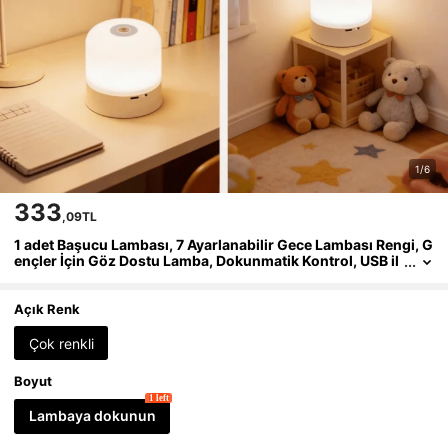
1/6
333
,09TL
1 adet Başucu Lambası, 7 Ayarlanabilir Gece Lambası Rengi, G
ençler İçin Göz Dostu Lamba, Dokunmatik Kontrol, USB il
e Çalışan Taşınabilir Gece Lambası, Yatak Odası/Oturma
Odası/Ofis Lambası
Açık Renk
Çok renkli
Boyut
1 left
Lambaya dokunun