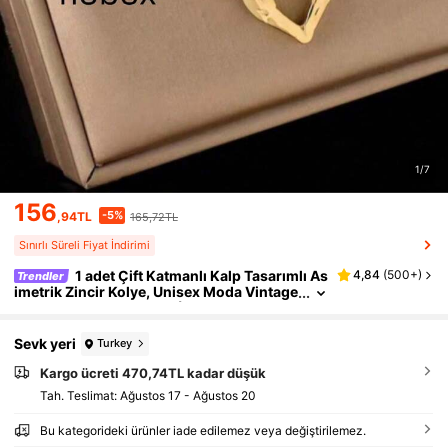
1/7
156
-5%
,94TL
165,72TL
Sınırlı Süreli Fiyat İndirimi
1 adet Çift Katmanlı Kalp Tasarımlı As
4,84
(
500+
)
Trendler
imetrik Zincir Kolye, Unisex Moda Vintage
Günlük/Parti Aksesuarı (Fotoğraf Çekimi
Sırasında Işık ve Açı Nedeniyle Gerçek Ürün v
e Görüntü Arasında Hafif Renk Farkı Olabilir, O
Sevk yeri
Turkey
PP Poşet ve Kutu Sadece Fotoğraf Çekimi Am
açlıdır)
Kargo ücreti 470,74TL kadar düşük
Tah. Teslimat:
Ağustos 17 - Ağustos 20
Bu kategorideki ürünler iade edilemez veya değiştirilemez.