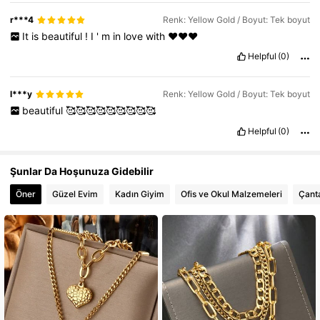
r***4
Renk: Yellow Gold / Boyut: Tek boyut
It
is
beautiful
!
I
'
m
in
love
with
❤️❤️❤️
Helpful
(0)
l***y
Renk: Yellow Gold / Boyut: Tek boyut
beautiful
🥰🥰🥰🥰🥰🥰🥰🥰🥰
Helpful
(0)
Şunlar Da Hoşunuza Gidebilir
Öner
Güzel Evim
Kadın Giyim
Ofis ve Okul Malzemeleri
Çanta