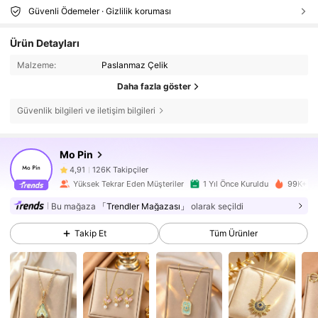
Güvenli Ödemeler · Gizlilik koruması
Ürün Detayları
Malzeme:
Paslanmaz Çelik
Daha fazla göster
Güvenlik bilgileri ve iletişim bilgileri
126K Takipçiler
4,91
Mo Pin
126K Takipçiler
4,91
Yüksek Tekrar Eden Müşteriler
1 Yıl Önce Kuruldu
99K+ Ya
126K Takipçiler
4,91
Bu mağaza
「Trendler Mağazası」
olarak seçildi
Takip Et
Tüm Ürünler
126K Takipçiler
4,91
126K Takipçiler
4,91
126K Takipçiler
4,91