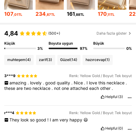
126K Takipçiler
4,91
107
234
161
170
22
,01TL
,87TL
,88TL
,11TL
126K Takipçiler
4,91
4,84
(500+)
Daha fazla göster
126K Takipçiler
4,91
Küçük
Boyuta uygun
Büyük
3%
97%
0%
126K Takipçiler
4,91
muhteşem
(4)
zarif
(3)
Güzel
(14)
hazırcevap
(1)
126K Takipçiler
4,91
3***9
Renk: Yellow Gold / Boyut: Tek boyut
amazing
.
lovely
.
good
quality
.
Nice
.
I
love
this
necklace
.
these
are
two
necklace
.
not
one
attached
each
other
.
Helpful
(3)
r***4
Renk: Yellow Gold / Boyut: Tek boyut
They
look
so
good
!
I
am
very
happy
😃
Helpful
(0)