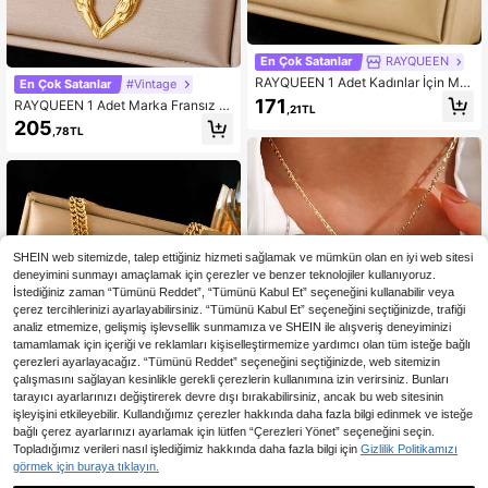
En Çok Satanlar
RAYQUEEN
RAYQUEEN 1 Adet Kadınlar İçin Mo
En Çok Satanlar
#Vintage
da Niş Vintage Paslanmaz Çelik Ço
171
RAYQUEEN 1 Adet Marka Fransız St
,21TL
k Katlı Zincir Kalp ve Yuvarlak Mad
ili Ins İlhamlı Paslanmaz Çelik İçi Bo
205
alyon Hayat Ağacı Kolye Ucu Koly
,78TL
ş Kalp OT Klipsli Kolye, Altın Kapla
e, Günlük Kullanıma Uygun
ma Köprücük Kemiği Takısı, Kadınla
r İçin Günlük Kullanıma Uygun
SHEIN web sitemizde, talep ettiğiniz hizmeti sağlamak ve mümkün olan en iyi web sitesi
deneyimini sunmayı amaçlamak için çerezler ve benzer teknolojiler kullanıyoruz.
İstediğiniz zaman “Tümünü Reddet”, “Tümünü Kabul Et” seçeneğini kullanabilir veya
çerez tercihlerinizi ayarlayabilirsiniz. “Tümünü Kabul Et” seçeneğini seçtiğinizde, trafiği
analiz etmemize, gelişmiş işlevsellik sunmamıza ve SHEIN ile alışveriş deneyiminizi
tamamlamak için içeriği ve reklamları kişiselleştirmemize yardımcı olan tüm isteğe bağlı
çerezleri ayarlayacağız. “Tümünü Reddet” seçeneğini seçtiğinizde, web sitemizin
çalışmasını sağlayan kesinlikle gerekli çerezlerin kullanımına izin verirsiniz. Bunları
tarayıcı ayarlarınızı değiştirerek devre dışı bırakabilirsiniz, ancak bu web sitesinin
işleyişini etkileyebilir. Kullandığımız çerezler hakkında daha fazla bilgi edinmek ve isteğe
bağlı çerez ayarlarınızı ayarlamak için lütfen “Çerezleri Yönet” seçeneğini seçin.
Topladığımız verileri nasıl işlediğimiz hakkında daha fazla bilgi için
Gizlilik Politikamızı
1 Adet Zarif Parlak Dörtgen Ra
NEW
görmek için buraya tıklayın.
hip Kolye Ucu Kolye, Kadınlar İçin Ç
236
En Çok Satanlar
RAYQUEEN