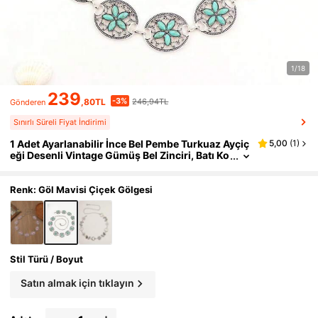
1/18
239
-3%
,80TL
246,94TL
Gönderen
Sınırlı Süreli Fiyat İndirimi
1 Adet Ayarlanabilir İnce Bel Pembe Turkuaz Ayçiç
5,00
(
1
)
eği Desenli Vintage Gümüş Bel Zinciri, Batı Ko
vboy Elbise Aksesuarı
Renk: Göl Mavisi Çiçek Gölgesi
Stil Türü / Boyut
Satın almak için tıklayın