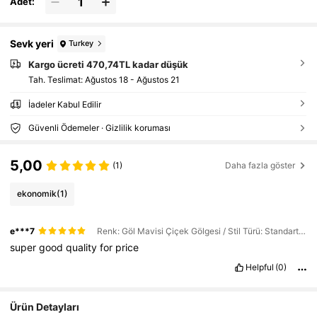
Adet:
Sevk yeri
Turkey
Kargo ücreti 470,74TL kadar düşük
Tah. Teslimat:
Ağustos 18 - Ağustos 21
İadeler Kabul Edilir
Güvenli Ödemeler · Gizlilik koruması
5,00
(1)
Daha fazla göster
ekonomik
(1)
e***7
Renk: Göl Mavisi Çiçek Gölgesi / Stil Türü: Standart model / Boyut: Tek boyut
super
good
quality
for
price
Helpful
(0)
Ürün Detayları