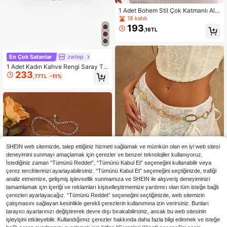
1 Adet Bohem Stil Çok Katmanlı Altı
n Denizyıldızı Kabuk ve İnci Detaylı
18 kaldı
Kadın Yazlık Plaj Bel Zinciri Kemer
193
,16TL
Y2K Stil
En Çok Satanlar
zwtep
1 Adet Kadın Kahve Rengi Saray Ta
233
rzı Kabartmalı Desenli Bel Kemeri
,77TL
-11%
SHEIN web sitemizde, talep ettiğiniz hizmeti sağlamak ve mümkün olan en iyi web sitesi
deneyimini sunmayı amaçlamak için çerezler ve benzer teknolojiler kullanıyoruz.
Avrupa ve Amerikan Tarzı Met
NEW
İstediğiniz zaman “Tümünü Reddet”, “Tümünü Kabul Et” seçeneğini kullanabilir veya
197
al Bel Zinciri, Yaratıcı Grafik Desenli
çerez tercihlerinizi ayarlayabilirsiniz. “Tümünü Kabul Et” seçeneğini seçtiğinizde, trafiği
,00TL
-4%
Bel Zinciri, Çiçekli Vücut Zinciri, Elb
analiz etmemize, gelişmiş işlevsellik sunmamıza ve SHEIN ile alışveriş deneyiminizi
ise Dekoratif Kemeri
tamamlamak için içeriği ve reklamları kişiselleştirmemize yardımcı olan tüm isteğe bağlı
çerezleri ayarlayacağız. “Tümünü Reddet” seçeneğini seçtiğinizde, web sitemizin
çalışmasını sağlayan kesinlikle gerekli çerezlerin kullanımına izin verirsiniz. Bunları
tarayıcı ayarlarınızı değiştirerek devre dışı bırakabilirsiniz, ancak bu web sitesinin
işleyişini etkileyebilir. Kullandığımız çerezler hakkında daha fazla bilgi edinmek ve isteğe