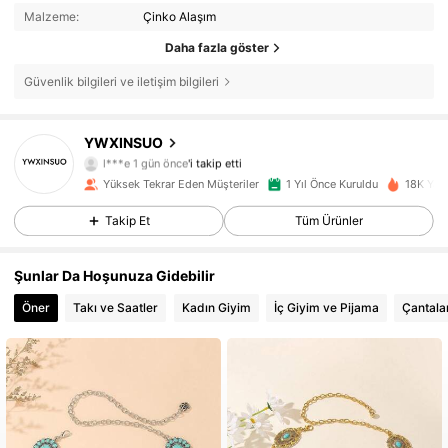
Malzeme:
Çinko Alaşım
Daha fazla göster
Güvenlik bilgileri ve iletişim bilgileri
300 Takipçiler
4,89
YWXINSUO
l***e
1 gün önce
'i takip etti
m***9
göz atıyor
300 Takipçiler
4,89
Yüksek Tekrar Eden Müşteriler
1 Yıl Önce Kuruldu
18K Yakı
Takip Et
Tüm Ürünler
300 Takipçiler
4,89
Şunlar Da Hoşunuza Gidebilir
300 Takipçiler
4,89
Öner
Takı ve Saatler
Kadın Giyim
İç Giyim ve Pijama
Çantalar
300 Takipçiler
4,89
300 Takipçiler
4,89
300 Takipçiler
4,89