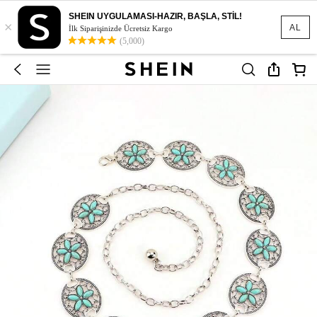
SHEIN UYGULAMASI-HAZIR, BAŞLA, STİL!
×
AL
İlk Siparişinizde Ücretsiz Kargo
(5,000)