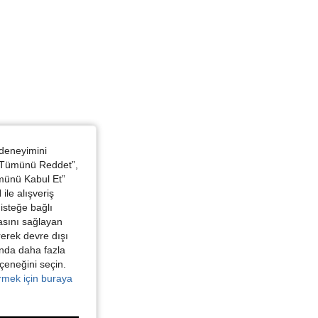
 deneyimini
 “Tümünü Reddet”,
ümünü Kabul Et”
ile alışveriş
isteğe bağlı
asını sağlayan
irerek devre dışı
kında daha fazla
eçeneğini seçin.
örmek için buraya