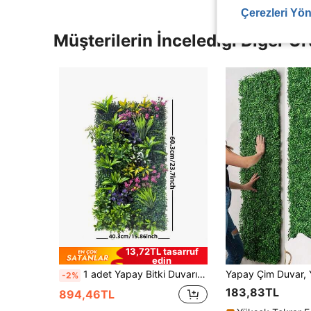
Çerezleri Yön
Müşterilerin İncelediği Diğer Ür
13,72TL tasarruf
edin
1 adet Yapay Bitki Duvarı, Karışık Yeşil Yapraklar ve Pembe-Mor Çiçek Kümeleri, 3D Stereoskopik Fon Dekoru, UV Işınlarına Dayanıklı, Su Geçirmez, Bakım Gerektirmeyen Yapay Yeşil Duvar, Bahçe, Veranda, Açık Alan, Ev Bahçesi, Düğün, Parti, Otel, Perakende İçin Uygundur, Doğal ve Ferah Bir Ortam Yaratır
-2%
183,83TL
894,46TL