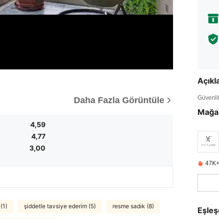
Açık
Güvenlik 
Daha Fazla Görüntüle
Mağa
4,59
4,77
3,00
47K+
(1)
şiddetle tavsiye ederim (5)
resme sadık (8)
Eşleş