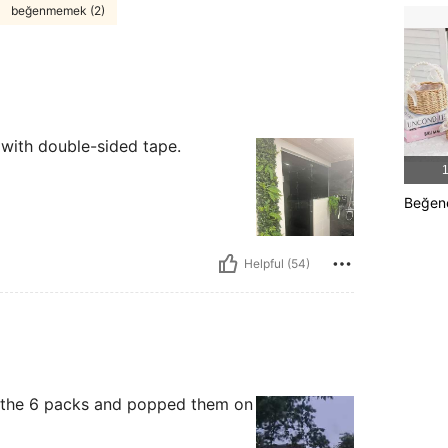
beğenmemek (2)
l with double-sided tape.
1
Beğene
Helpful (54)
f the 6 packs and popped them on