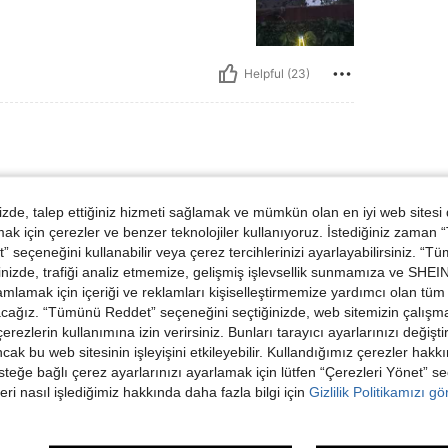
Helpful (23)
de, talep ettiğiniz hizmeti sağlamak ve mümkün olan en iyi web sitesi
ьшое! Быстрая
 için çerezler ve benzer teknolojiler kullanıyoruz. İstediğiniz zaman
 seçeneğini kullanabilir veya çerez tercihlerinizi ayarlayabilirsiniz. “T
nizde, trafiği analiz etmemize, gelişmiş işlevsellik sunmamıza ve SHEIN 
mlamak için içeriği ve reklamları kişiselleştirmemize yardımcı olan tüm 
acağız. “Tümünü Reddet” seçeneğini seçtiğinizde, web sitemizin çalışm
 çerezlerin kullanımına izin verirsiniz. Bunları tarayıcı ayarlarınızı değişt
Helpful (14)
ancak bu web sitesinin işleyişini etkileyebilir. Kullandığımız çerezler hak
steğe bağlı çerez ayarlarınızı ayarlamak için lütfen “Çerezleri Yönet” s
dirme Görüntüle
eri nasıl işlediğimiz hakkında daha fazla bilgi için
Gizlilik Politikamızı g