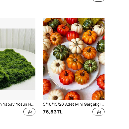
100cm*100cm Yapay Yosun Halı, Akvaryum Peyzajı Biyonik Çim, Simüle Yosun Mikro Peyzaj Düzenleme Çimi, Saksı Bitkisi Yolu Yosun Matı, Yosun Dekorasyonu, Simüle Yosun Kendin Yap Çim, Bahçe Dekorasyonu, Dış Mekan Dekorasyonu, Etkinlikler, Partiler, Tatiller, Düğün Dekorasyonu, Oda Dekorasyonu İçin Uygundur
5/10/15/20 Adet Mini Gerçekçi Balkabağı, Kadife Köpük Kumaş Balkabakları, DIY Dekor, Cadılar Bayramı Süsü, Şükran Günü Süsü, Ev Dekoru, Oda Dekoru, Masa Üstü Orta Süs, Parti Dekoru, Sonbahar Dekoru
76,83TL