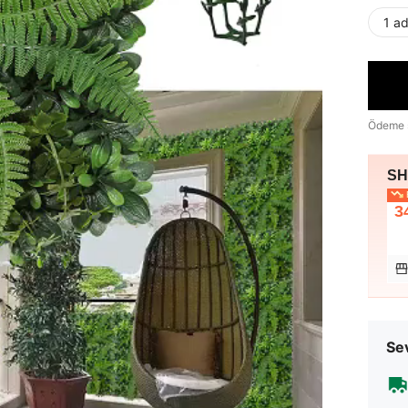
1 a
Ödeme 
SHE
E
3
Sev