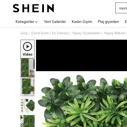
squi
Use up 
Kategoriler
Yeni Gelenler
Kadın Giyim
Plaj giyimleri
E
Giriş
Güzel Evim
Ev Dekoru
Yapay Süslemeler
Yapay Bitkiler
/
/
/
/
Video