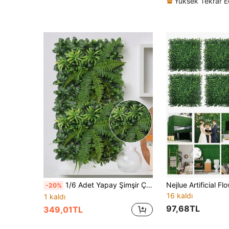
1/6 Adet Yapay Şimşir Çit Duvar Paneli, Açelya Yaprakları, Yapay Çiçekler, Yapay Bitkiler, Defne Yaprağı, Şimşir, PE Malzeme, Bahçe Dekorasyonu, Okul Yurt Ofis Dekorasyonu, Düğün Sezonu Dekorasyonu, Dış Mekan Parti Etkinliği, Tatil ve Doğum Günü Partisi Dekorasyonu, Ev Girişi, Otel Restoran, Oturma Odası, Yatak Odası, Düğün Ziyafeti, Mutfak ve Bahçe Dekorasyonu, Tüm Mevsim Dekorasyonu
-20%
16 kaldı
1 kaldı
97,68TL
349,01TL