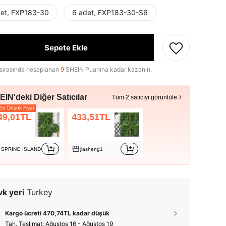
det, FXP183-30
6 adet, FXP183-30-S6
Sepete Ekle
sırasında hesaplanan
9
SHEIN Puanına kadar kazanın.
IN'deki Diğer Satıcılar
Tüm 2 satıcıyı görüntüle
n Düşük Fiyat
49,01TL
433,51TL
SPRING ISLAND
jiasheng1
k yeri
Turkey
Kargo ücreti 470,74TL kadar düşük
Tah. Teslimat:
Ağustos 16 - Ağustos 19