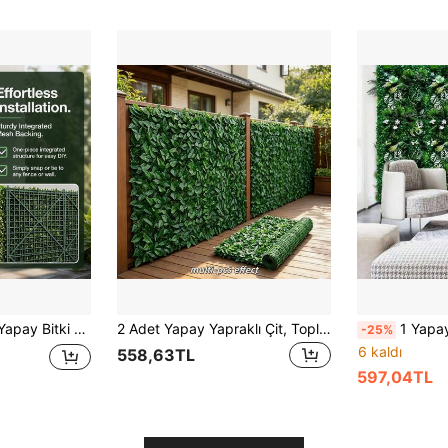
y Kurulum, Duvar, Ses Emici, Gürültü Azaltıcı, Ortamı Yumuşatır, Suyla Kolay Temizlenir, Çok Katmanlı Monstera, Eğrelti Otları, Renkli Yapraklar ve Dekoratif Çiçekler, Atmosferik, İç Mekan Duvarları, Bölmeler, Kapı Girişleri, Sütunlar İçin Uygun, Yapay Yeşil Çim Duvar
2 Adet Yapay Yapraklı Çit, Toplam Uzunluk 80 İnç, Hava Koşullarına Dayanıklı PE Plastik Yeşil Çit, UV Korumalı Gizlilik Paneli, Bahçe, Veranda, Balkon, Duvar, Bahçe, Parti, Dış Mekan Duvar Dekorasyonu İçin Uygun, Dış Mekan Peyzajını Güzelleştirir
1 Yapay Bitki Çim Duvar Paneli Yeşil Bitki Çit Sahte Çim
-25%
6 kaldı
558,63TL
597,04TL