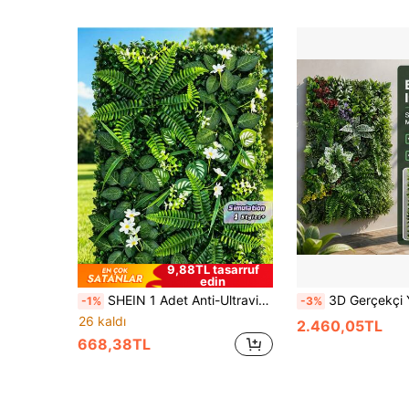
9,88TL tasarruf
edin
SHEIN 1 Adet Anti-Ultraviyole Yapay Bitki Duvar Dekoru, İç ve Dış Mekan İçin Evrensel Simülasyon Yeşil Bitki Arka Plan Duvarı, Çok Fonksiyonlu Oda Dekorasyonu Yapay Yeşil Bitki Duvarı-3D Simülasyon Bitki Duvar Paneli-Pilsiz, Kolay Kurulum-Plastik Malzeme-Ev, Mutfak, Düğün, Nişan, Noel Dekorasyonu İçin Mükemmel Hediye-Ev Hediyesi ve Bayram Bohem Dekorasyonu
3D Gerçekçi Yapay Bitki Duvar Arka Plan Paneli, Yüksek Yoğunluklu Çok Çeşitli Karışık Yaprak ve Çiçekler, Yüksek Sadakat, PE Malzeme, Su Geçirmez, Neme Dayanıklı, Formaldehit İçermez, Küf Dirençli, Renk Atmaz, Sulama Gerektirmez, Sıfır Bakım, Her Mevsim Yeşil, Serbest Ekleme ve Kesme İçin Izgara Destekli, Hafif, Kola
-1%
-3%
26 kaldı
2.460,05TL
668,38TL