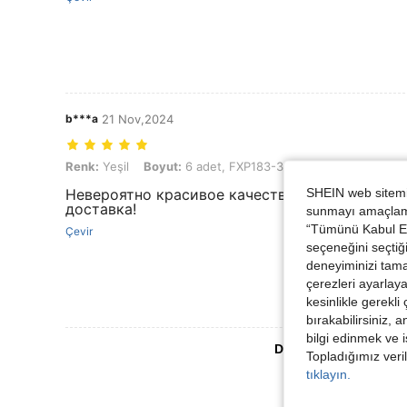
b***a
21 Nov,2024
Renk: Yeşil, Boyut: 6 adet, FXP183-30-S6
Renk:
Yeşil
Boyut:
6 adet, FXP183-30-S6
SHEIN web sitemiz
Невероятно красивое качество!! Спасибо бол
доставка!
sunmayı amaçlamak
“Tümünü Kabul Et”
Çevir
seçeneğini seçtiği
deneyiminizi tama
çerezleri ayarlay
kesinlikle gerekli
bırakabilirsiniz, 
bilgi edinmek ve i
Daha Fazla Değerlen
Topladığımız veril
tıklayın.