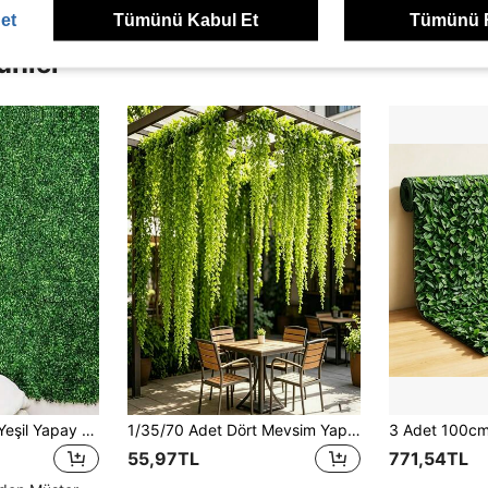
et
Tümünü Kabul Et
Tümünü 
ünler
Yapay Çim Duvar, Yeşil Yapay Yaprak Panel Duvar Dekorasyonu, Yapay Sarmaşık Asmaları, Bahçe ve Avluya Uygun, Basit Yapay Yaprak Ev Dekorasyonu
1/35/70 Adet Dört Mevsim Yapay DIY Asma Okaliptüs Sarmaşığı, Yoğun Yeşil Yapraklar, Lüks Yapay Okaliptüs Sarmaşığı, Yapay Her Dem Yeşil Sarmaşık Duvar Dekoru, Klasik Ev Dekoru, Düğün Parti Dekoru, Kolay Kurulum, Gerçekçi Dış Mekan Yeşil Bitki Etkisi, Doğum Günü Mezuniyet Hediyesi, Yapay Bitki Mutfak Dekoru, Düğün Parti Duvar Dekoru
55,97TL
771,54TL