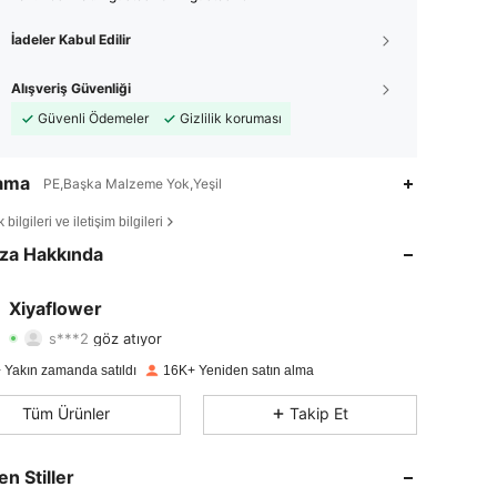
İadeler Kabul Edilir
Alışveriş Güvenliği
Güvenli Ödemeler
Gizlilik koruması
lama
PE,Başka Malzeme Yok,Yeşil
4,86
96
3.1K
bilgileri ve iletişim bilgileri
4,86
96
3.1K
za Hakkında
4,86
96
3.1K
Xiyaflower
s***2
göz atıyor
4,86
96
3.1K
Derecelendirme
Ürünler
Takipçiler
 Yakın zamanda satıldı
16K+ Yeniden satın alma
4,86
96
3.1K
Tüm Ürünler
Takip Et
4,86
96
3.1K
en Stiller
4,86
96
3.1K