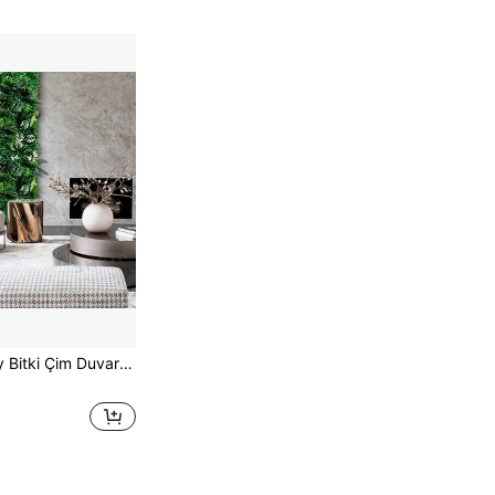
 Yosunu Dış Mekan İç Mekan Bahçe Avlu Mağaza Arka Plan Dekorasyonu - Ev Bahçe Parti Düğün Dekorasyonu İçin Asılı Çim Arka Planı