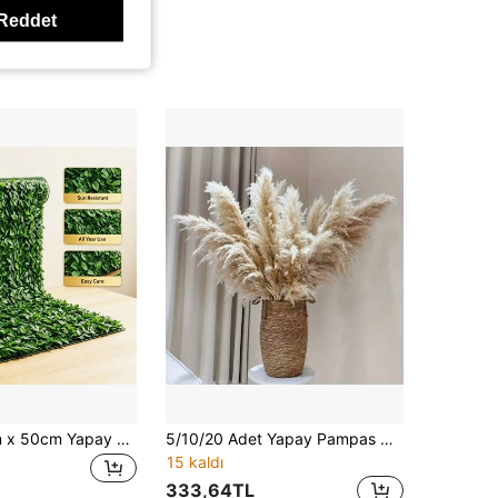
Reddet
3 Adet 100cm x 50cm Yapay Bitki Duvar Çiti, Dış Mekan Güneş Korumalı Gizlilik Paneli, Bahçe ve Balkon Dekoratif Yeşillik, UV Dayanımlı Yaşlanma Karşıtı Bahçe Avlu Bölme Peyzaj Aracı
5/10/20 Adet Yapay Pampas Otu Dekoru, 17.3 İnç Küçük Suni Kamış Tüy Buketi, Kahverengi Pampas Otu Süslemesi, Bohem Stil Oda Çiçek Dekoru, Düğün Vazosu Çelenk Dekoru, Yatak Odası Dekoru, Bohem Düğün Dekoru, Yer Dekoru, Tören Arka Planı Yapay Buketi, Anneler Günü Hediyesi, Doğum Günü Yıldönümü Hediyesi, DIY Çelenk Dekoru
15 kaldı
333,64TL