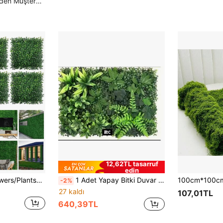
Yüksek Tekrar Eden Müşteriler
12,62TL tasarruf
edin
Nejlue Artificial Flowers/Plants1111 Home & Living 4/10 Adet Plastik Yapay Şimşir Bitki Duvarı, UV Dirençli Gizlilik Perdesi, Yapay Çit Çim Matı Yeşil Duvar Paneli, Yapay Bitki Yaprakları Bahçe Çiti, Ev Dekorasyonu, Oda Dekorasyonu, Bahçe Dekorasyonu, Duvar Dekorasyonu, İç ve Dış Mekan Dekorasyonu, Yatak Odası Dekorasyonu, Düğün Dekorasyonu, Parti Dekorasyonu, Doğum Günü Dekorasyonu İçin Uygundur
1 Adet Yapay Bitki Duvar Paneli | 40x60cm | Plastik Malzeme | Güç veya Pil Gerektirmez | DIY Ev ve Bahçe Dekoru | Dış Mekan Veranda, Çit, Düğün, Mezuniyet Töreni Dekorasyonu İçin Uygun | Kolay Kullanım, Yapay Bitkiler
-2%
27 kaldı
107,01TL
640,39TL