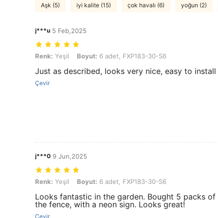
Aşk (5)
iyi kalite (15)
çok havalı (6)
yoğun (2)
j***u
5 Feb,2025
Renk: Yeşil, Boyut: 6 adet, FXP183-30-S6
Renk:
Yeşil
Boyut:
6 adet, FXP183-30-S6
Just as described, looks very nice, easy to instal
Çevir
j***0
9 Jun,2025
Renk: Yeşil, Boyut: 6 adet, FXP183-30-S6
Renk:
Yeşil
Boyut:
6 adet, FXP183-30-S6
Looks fantastic in the garden. Bought 5 packs o
the fence, with a neon sign. Looks great!
Çevir