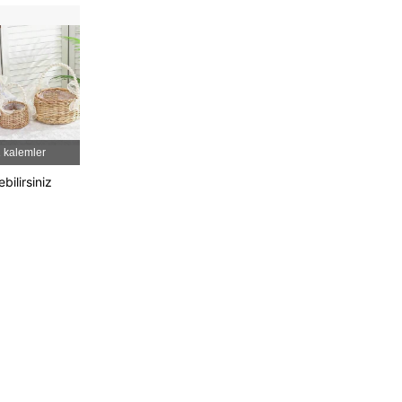
4,86
96
3.1K
4,86
96
3.1K
4,86
96
3.1K
 kalemler
bilirsiniz