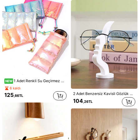
97 Takipçiler
4,87
97 Takipçiler
4,87
2,74TL tasarruf edin
Unisex, Şık, Minimalist Koruyucu Gözlük Kılıfı, Toz Geçirmez, Su Geçirmez, Darbeye Dayanıklı, Öğrenciler, Ofis Çalışanları ve Yaşlılar İçin Uygun, Okul, Ev, İş ve Dış Mekan Kullanımı İçin Taşınabilir
Çok Fonksiyonlu Araç Gözlük Kutusu Tutucu, Manyetik Gözlük Klipsi, Bilet Klipsi
-1%
-1%
250
40 kaldı
,23TL
141
,58TL
1 Adet Renkli Su Geçirmez Kumaş Kadın Gözlük Çantası, İpli Moda Gözlük Saklama Çantası, Seyahat Gereçleri Gözlük Kesesi, Tatil Gereçleri Moda Gözlük Kesesi, Cep Telefonu ve Bozuk Para Saklama Çantası
NEW
6 kaldı
2 Adet Benzersiz Kavisli Gözlük Çerçevesi - Pratik Minimalist Tasarım, Plastik Malzeme, Oturma Odası, Yatak Odası, Ofis İçin Uygun veya Aile ve Arkadaşlar İçin Hediye, Ev Dekorasyon Aksesuarı, Minimalist Tasarım
125
,66TL
104
,26TL