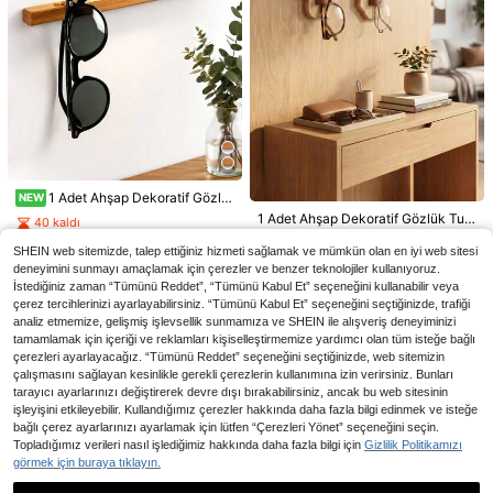
1/2 Adet Duvara Monte Moda Gözlük Saklama Rafı, Siyah ve Beyaz Kedi Şekilli Moda Gözlük Tutucu, Delme Gerektirmez, Yer Tasarrufu Sağlayan Gözlük Sergileme Düzenleyici, Antre, Oturma Odası, Yatak Odası, Banyo, Ofis, Yurt ve Ev Dekoru İçin Uygun
-1%
83
,96TL
3,29TL tasarruf edin
1 Adet Büyük Kadife Gözlük Kılıfı, Erkekler ve Kadınlar İçin Kullanışlı ve Şık
-1%
265
,60TL
1 Adet Ahşap Dekoratif Gözlük Tutucu, Antre İçin Uygun, Ahşap Gözlük ve Anahtar Saklama Düzenleyici, Modern Minimalist Duvar Saklama Rafı, Hol ve Antre İçin Çok Fonksiyonlu Saklama Kutusu, 2 Stil Mevcut
NEW
1 Adet Ahşap Dekoratif Gözlük Tutucu, Antre İçin Uygun ve 1 Adet Ahşap Gözlük ve Anahtar Saklama Rafı, Koridor ve Antre İçin Uygun, Oda, Yatak Odası ve Oturma Odası Dekorasyon Seçenekleri İçin İki Stil Sunar, Yatak Odası Dekorasyonu, Okula Dönüş
40 kaldı
9 kaldı
52
,13TL
SHEIN web sitemizde, talep ettiğiniz hizmeti sağlamak ve mümkün olan en iyi web sitesi
150
,36TL
deneyimini sunmayı amaçlamak için çerezler ve benzer teknolojiler kullanıyoruz.
İstediğiniz zaman “Tümünü Reddet”, “Tümünü Kabul Et” seçeneğini kullanabilir veya
çerez tercihlerinizi ayarlayabilirsiniz. “Tümünü Kabul Et” seçeneğini seçtiğinizde, trafiği
analiz etmemize, gelişmiş işlevsellik sunmamıza ve SHEIN ile alışveriş deneyiminizi
tamamlamak için içeriği ve reklamları kişiselleştirmemize yardımcı olan tüm isteğe bağlı
çerezleri ayarlayacağız. “Tümünü Reddet” seçeneğini seçtiğinizde, web sitemizin
çalışmasını sağlayan kesinlikle gerekli çerezlerin kullanımına izin verirsiniz. Bunları
2,74TL tasarruf edin
tarayıcı ayarlarınızı değiştirerek devre dışı bırakabilirsiniz, ancak bu web sitesinin
işleyişini etkileyebilir. Kullandığımız çerezler hakkında daha fazla bilgi edinmek ve isteğe
2 Adet/1 Adet Peluş Gözlük Tutucu, Karikatür Gözlük Kalemlik, Masaüstü Saklama Düzenleyici, Gözlük Standı, Basit Gözlük Sergileme Rafı, Süper Yoğun Kalemlik, Popüler Gözlük Kutusu, Peluş Gözlük Tabanı, Zarif Masaüstü Saklama Kutusu
-1%
bağlı çerez ayarlarınızı ayarlamak için lütfen “Çerezleri Yönet” seçeneğini seçin.
Topladığımız verileri nasıl işlediğimiz hakkında daha fazla bilgi için
Gizlilik Politikamızı
239
,26TL
görmek için buraya tıklayın.