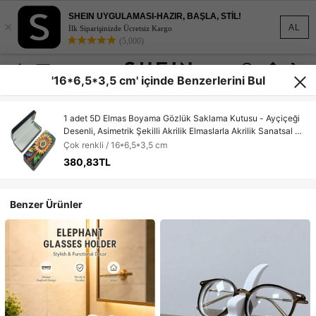
SHEIN UYGULAMASI-HAZIR, BAŞLA, STİL!
×
AL
İlk Siparişinizde Ücretsiz Kargo
(5,000)
'16*6,5*3,5 cm' içinde Benzerlerini Bul
1 adet 5D Elmas Boyama Gözlük Saklama Kutusu - Ayçiçeği
Desenli, Asimetrik Şekilli Akrilik Elmaslarla Akrilik Sanatsal El
Yapımı Gözlük Kutusu, El Yapımı El Sanatları, Sanatsal Gözlük
Çok renkli / 16*6,5*3,5 cm
Düzenleyici, Seyahat İçin Uygun, Hediye Olarak Kullanılabilir
380,83TL
Benzer Ürünler