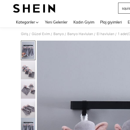
squi
Use up 
Kategoriler
Yeni Gelenler
Kadın Giyim
Plaj giyimleri
E
Giriş
Güzel Evim
Banyo
Banyo Havluları
El havluları
1 adet/
/
/
/
/
/