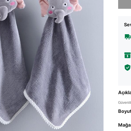
Sev
Açık
Güvenlik 
Boyu
Mağa