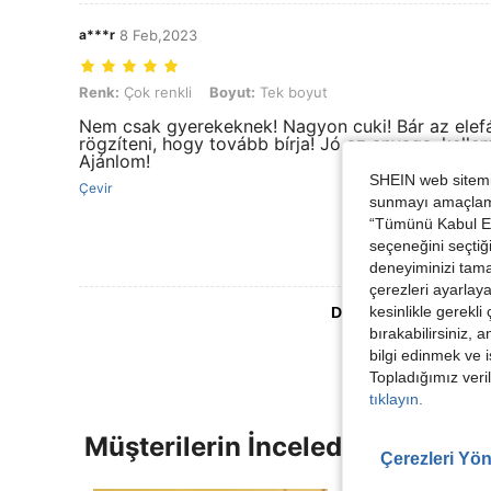
a***r
8 Feb,2023
Renk: Çok renkli, Boyut: Tek boyut
Renk:
Çok renkli
Boyut:
Tek boyut
Nem csak gyerekeknek! Nagyon cuki! Bár az elefá
rögzíteni, hogy tovább bírja! Jó az anyaga, kelle
Ajánlom!
SHEIN web sitemiz
Çevir
sunmayı amaçlamak
“Tümünü Kabul Et”
seçeneğini seçtiği
deneyiminizi tama
çerezleri ayarlay
kesinlikle gerekli
Daha Fazla Değerlen
bırakabilirsiniz, 
bilgi edinmek ve i
Topladığımız veril
tıklayın.
Müşterilerin İncelediği Diğer Ür
Çerezleri Yön