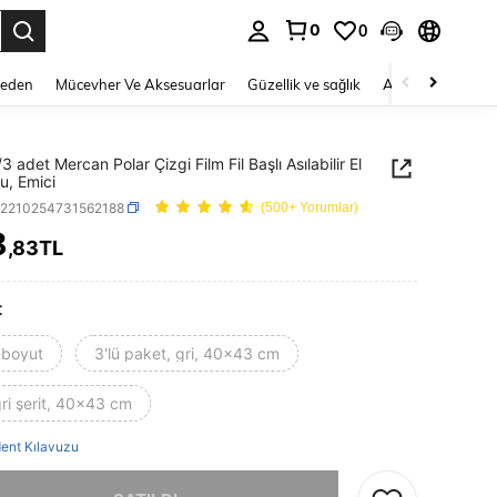
0
0
 to select.
Beden
Mücevher Ve Aksesuarlar
Güzellik ve sağlık
Ayakkabı
Ev T
3 adet Mercan Polar Çizgi Film Fil Başlı Asılabilir El
u, Emici
h2210254731562188
(500+ Yorumlar)
8
,83TL
ICE AND AVAILABILITY
t
 boyut
3'lü paket, gri, 40x43 cm
ri şerit, 40x43 cm
ent Kılavuzu
, ürün tükendi.