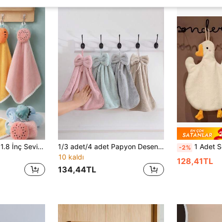
1/4/8 Adet 11.8 x 11.8 İnç Sevimli Meyve Desenli Mercan Polar El Havlusu - Yumuşak ve Emici, Asma Halkalı - Taşınabilir Makyaj Temizleme Havlusu, Mutfak Asma Havlusu, Fırın Asma Havlusu, Banyo, Yüz, Seyahat ve Mutfak Kullanımı İçin Uygun (Kancalar Dahil)
1/3 adet/4 adet Papyon Desenli El Havlusu, Mercan Polar Hızlı Kuruyan El Havlusu, Asma Halkalı, Mutfak, Banyo, Çay Havlusu, Noel Hediyeleri İçin Yumuşak Emici Havlular
1 Adet Sevimli Kaz El Havlusu, Çift Katmanlı Mercan Polar
-2%
10 kaldı
128,41TL
134,44TL