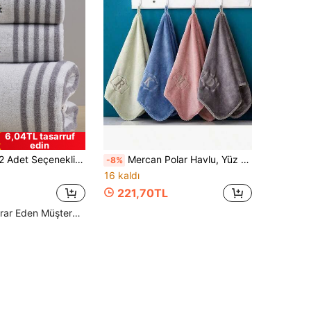
6,04TL tasarruf
edin
oral Stil, Çift Havlusu/Banyo Havlusu, Havlu Kumaş Emici Yumuşak, Banyo, Otel, Spor Salonu, Seyahat, Hediye, Plaj, Okul, Okula Dönüş, Ev Gereçleri, Havlu, Cilt Bakımı İçin Uygun
Mercan Polar Havlu, Yüz Havlusu, Mutfak Havlusu, Banyo Havlusu, Nakışlı Harf Tasarımlı, Çok Renkli, Yüz Silme, El Yıkama, Unisex Ev Kullanımı, Emici, Hızlı Kuruyan, Solmayan, Dört Mevsim, Banyo, Okul, Mutfak, Tatil Hediyesi, Seyahat ve Dış Mekan İçin Uygun, Taşıması Kolay
-8%
16 kaldı
221,70TL
Yüksek Tekrar Eden Müşteriler