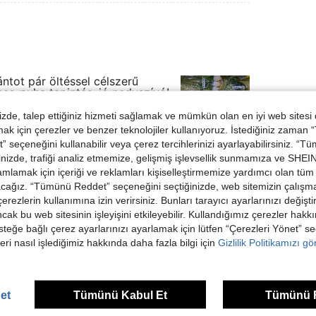
ntot pár öltéssel célszerű
mes-puha tapintás, jó nedvszívó!
de, talep ettiğiniz hizmeti sağlamak ve mümkün olan en iyi web sitesi
 için çerezler ve benzer teknolojiler kullanıyoruz. İstediğiniz zaman
 seçeneğini kullanabilir veya çerez tercihlerinizi ayarlayabilirsiniz. “T
nizde, trafiği analiz etmemize, gelişmiş işlevsellik sunmamıza ve SHEIN 
Helpful (3)
mlamak için içeriği ve reklamları kişiselleştirmemize yardımcı olan tüm 
acağız. “Tümünü Reddet” seçeneğini seçtiğinizde, web sitemizin çalışm
 çerezlerin kullanımına izin verirsiniz. Bunları tarayıcı ayarlarınızı değişt
dirme Görüntüle
ancak bu web sitesinin işleyişini etkileyebilir. Kullandığımız çerezler hak
steğe bağlı çerez ayarlarınızı ayarlamak için lütfen “Çerezleri Yönet” s
eri nasıl işlediğimiz hakkında daha fazla bilgi için
Gizlilik Politikamızı g
ünler
et
Tümünü Kabul Et
Tümünü 