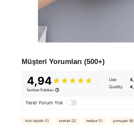
Müşteri Yorumları
(500+)
4,94
Use
4
Quality
4
İnceleme Politikası
Yerel Yorum Yok
hızlı lojistik (1)
korkak (2)
hediye (1)
yumuşak (6)