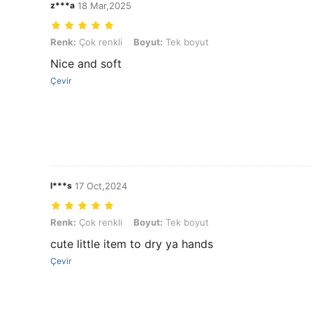
z***a
18 Mar,2025
Renk: Çok renkli, Boyut: Tek boyut
Renk:
Çok renkli
Boyut:
Tek boyut
Nice and soft
Çevir
l***s
17 Oct,2024
Renk: Çok renkli, Boyut: Tek boyut
Renk:
Çok renkli
Boyut:
Tek boyut
cute little item to dry ya hands
Çevir