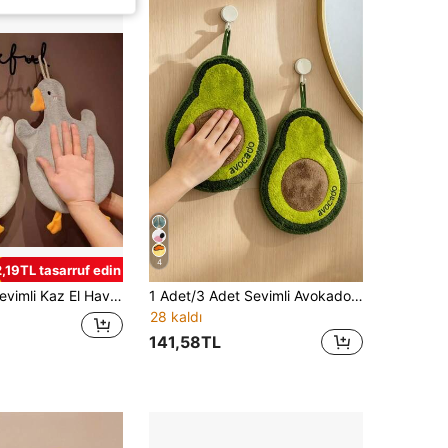
4
2,19TL tasarruf edin
 Askılı Banyo Mutfak Havlusu, Yumuşak Emici Hızlı Kuruyan Banyo Dekoru Okul Başlangıcı Bulaşık Bezi Mutfak Havlusu
1 Adet/3 Adet Sevimli Avokado Desenli El Havlusu, Yüksek Emici, Hızlı Kuruyan, Yumuşak ve Cilt Dostu, Mutfak ve Banyo Dekor Havlusu, Yaratıcı Ev Hediyesi
28 kaldı
141,58TL