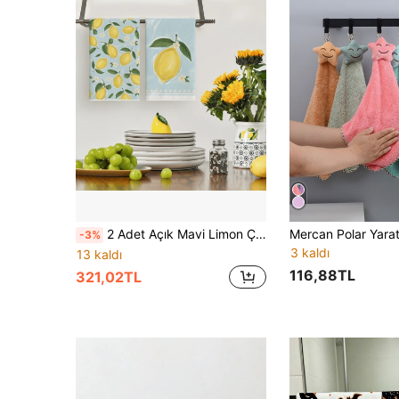
2 Adet Açık Mavi Limon Çiçekli Mutfak Bulaşık Havlusu, Emici Bulaşık Bezleri, Şükran Günü Yaz Meyveli Çiftlik Evi Stili Mutfak Dekorasyonu Hediyesi
-3%
3 kaldı
13 kaldı
116,88TL
321,02TL