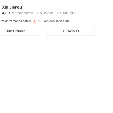
4,89
95
3K
Xin Jierou
4,89
95
3K
Derecelendirme
Ürünler
Takipçiler
w***m
1 gün önce
'i takip etti
4,89
95
3K
 Yakın zamanda satıldı
7K+ Yeniden satın alma
4,89
95
3K
Tüm Ürünler
Takip Et
4,89
95
3K
4,89
95
3K
4,89
95
3K