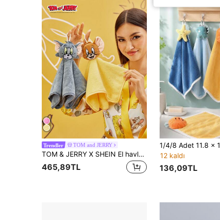
TOM and JERRY
Trendler
TOM & JERRY X SHEIN El havluları
12 kaldı
465,89TL
136,09TL