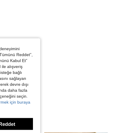
 deneyimini
 “Tümünü Reddet”,
ümünü Kabul Et”
ile alışveriş
isteğe bağlı
asını sağlayan
irerek devre dışı
kında daha fazla
eçeneğini seçin.
örmek için buraya
Reddet