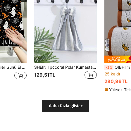
lzemesi, Sevgililer Günü Mutfak ve Banyo Dekorasyonu İçin Uygun, Sevgililer Günü Hediyesi, Sevgililer Günü Sürprizi
SHEIN 1pccoral Polar Kumaştan Yaratıcı Çizgili Kurdeleli Yumuşak Emici El Havlusu, Asma Halkalı Bulaşık Bezi, Mutfak Havlusu
QIBHI 1/2 Adet Seçenekli Saf Pamuk Çizgili Nakışlı Banyo Havlusu veya Havlu, Küçük Arı Past
-2%
25 kaldı
129,51TL
280,96TL
daha fazla göster