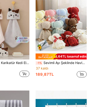
1,64TL tasarruf edin
1 adet Sevimli Karikatür Kedi El Havlusu - Yumuşak Mercan Polar Cep Havlusu Banyo ve Mutfak İçin - Emici ve Çift Kullanımlı Silme Havlusu Ev Banyo Dekoru Yaz
Sevimli Ayı Şeklinde Havlu, Ayı Bebek Havlusu, Yumuşak ve Yaratıcı Yüz Havlusu, Doğum Günü Hediyesi, Düğün Hediyesi, Banyo Dekorasyonu, Parti Hediyesi
-1%
37 kaldı
189,87TL