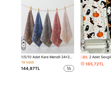
4
1/5/10 Adet Kare Mendil 34*34cm, Minimalist Jakarlı Desen, Emici ve Hızlı Kuruyan, Banyo, Mutfak, Seyahat, Otel, Açık Hava, Erkekler, Kadınlar ve Çiftler İçin Hediyeler, Her Mevsim Bulaşık Bezi Mutfak Havlusu
2 Adet Sevgililer Günü El Havlusu, Pembe Kalp LOVE Desenli Mikrofiber Temizlik Bezi, Mutfak ve Yemek Odası Dekoru, Dış Mekan Parti Ma
-8%
18 kaldı
165,72TL
144,87TL