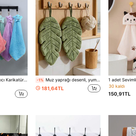
Mercan Polar Yaratıcı Karikatür Desenli Yumuşak Emici El Havlusu, Asma İpli, 1 Adet/6 Adet
Muz yaprağı desenli, yumuşak ve emici mercan polar kumaştan üretilmiş el havluları; banyo, mutfak ve ev kullanımı için uygun, bitki severler için harika bir hediye ve mekanınız için şık bir dekoratif ürün
-1%
30 kaldı
181,64TL
150,91TL