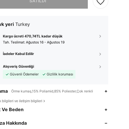
SATILDI
k yeri
Turkey
Kargo ücreti 470,74TL kadar düşük
Tah. Teslimat:
Ağustos 16 - Ağustos 19
İadeler Kabul Edilir
Alışveriş Güvenliği
Güvenli Ödemeler
Gizlilik koruması
lama
Örme kumaş,15% Poliamid,85% Poliester,Çok renkli
bilgileri ve iletişim bilgileri
4,89
95
3K
t Ve Beden
4,89
95
3K
za Hakkında
4,89
95
3K