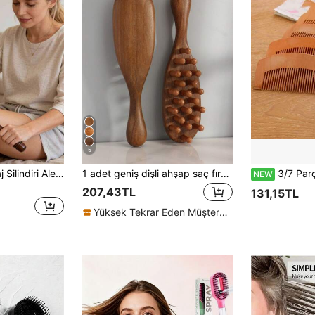
5
1 adet Ahşap Masaj Silindiri Aleti, Şekillendirme, Lenfatik Drenaj, Peeling İçin Manuel Masaj Silindiri Çubuğu, Ayrıca Bel, Uyluk ve Karın Kas Masajı İçin Uygundur, Okul, Okula Dönüş, Seyahat, Ev, Spa, Masaj Aletleri, Masaj ve Çeşitli Kullanımlar İçin Uygundur
1 adet geniş dişli ahşap saç fırçası, doğal sandal ağacından yapılmış, masaj için kalın dişli tasarım, kıvırcık saçlar için uygun, kadınlar, anneler ve kız kardeşler için ideal hediye.
3/7 Parça Doğal Yarı Daire Ahşap Saç Tarağı, Antista
NEW
207,43TL
131,15TL
Yüksek Tekrar Eden Müşteriler