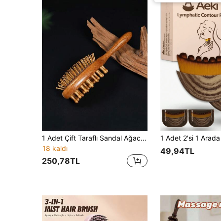
1 Adet Çift Taraflı Sandal Ağacı Tarak - Yuvarlak Kıllı Moda Antistatik Saç Derisi Masaj Fırçası, Tüm Saç Tipleri İçin Uygun, Ev ve Saç Bakımı Temel Ürünü | Moda Tarak | Ahşap Saplı
18 kaldı
49,94TL
250,78TL