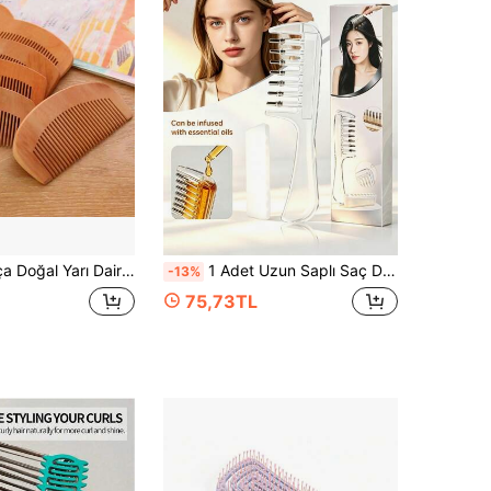
tik Taşınabilir Düğüm Açıcı Tarak, Kadınlar İçin Günlük Şekillendirme, Seyahat ve Saç Derisi Masajı Ahşap Tarak
1 Adet Uzun Saplı Saç Derisi Uygulama Tarağı, Saç Derisi Masaj Aleti, Şeffaf Saç Yağı Dağıtıcı Tarak, Rulo Toplu Saç Kökü Sıvı Uygulayıcı, Esans, Besleyici Sıvı, Uçucu Yağ Uygulama Tarağı - Sıvıyı veya Yağı Saç Köklerine Hassas Şekilde İletir
-13%
75,73TL