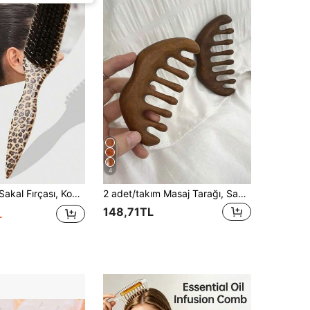
4
, Pürüzsüz Bakım Aleti, Katlanabilir Aynalı Saç Derisi Masaj Tarağı, Kıvırcık Saç Şekillendirme, Form Verme ve Sabitleme İçin Uygun, Unisex Saç Fırçası, Saç Aksesuarları, Saç, Okul
2 adet/takım Masaj Tarağı, Sandal Ağacı Tarak, Ahşap Tarak, Çok Fonksiyonlu Tarak, Beş Parmak Tarak, Geniş Dişli Tarak, Sağlık Tarağı, Sandal Ağacı Masaj Tarağı, Boyun Masajı, Saç Derisi Akupresür Masajı, Saç Bakımı İçin
148,71TL
L