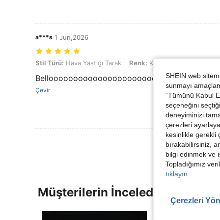
a***s
1 Jun,2026
Stil Türü: Hava Yastığı Tarak, Renk: Kare Uç
Stil Türü:
Hava Yastığı Tarak
Renk:
Kare Uç
SHEIN web sitemiz
Bellooooooooooooooooooooooooooooooo
sunmayı amaçlamak
Çevir
“Tümünü Kabul Et”
seçeneğini seçtiği
deneyiminizi tama
çerezleri ayarlay
kesinlikle gerekli
bırakabilirsiniz, 
bilgi edinmek ve i
Topladığımız veril
tıklayın.
Müşterilerin İncelediği Diğer Ür
Çerezleri Yön