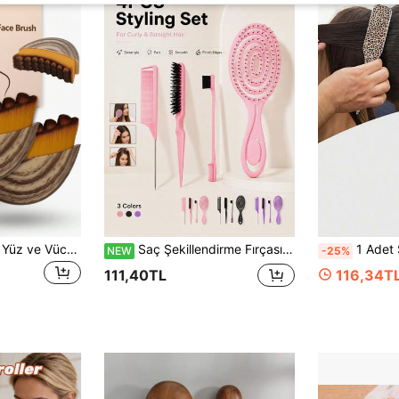
1 Adet 2'si 1 Arada Yüz ve Vücut İçin Lenfatik Masaj Fırçası, Lenf Drenajı, Çene Hattı Kaldırma, Şişkinlik Karşıtı ve Cilt Gevşetme İçin Ergonomik Yumuşak Cilt Dostu Masaj Aleti, Günlük Cilt Bakım Aracı, Kadınlar İçin Kişisel Kullanım ve Doğum Günü Hediyesi
Saç Şekillendirme Fırçası, Kıvırcık Dalgalı ve Düz Saçlar İçin Dolaşıklık Açıcı Fırça, Esnek Dişli Islak ve Kuru Kullanıma Uygun Fırça, Bölümlendirme ve Günlük Şekillendirme İçin Sivri Kuyruklu Tarak
1 Adet Sakal Fırçası, Kokusuz Profesyonel Saç Tarağı, Gradyan Saç Temizleme Fırçası
NEW
-25%
111,40TL
116,34T