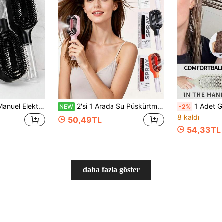
ma Uygun, Kıvırcık, Dalgalı ve Düz Saçlar İçin Düğüm Açıcı, Kabarma Karşıtı Fırça, 50 ml Hazneli
2'si 1 Arada Su Püskürtmeli Tarak, ABS Malzeme Karışıklık Önleyici Saç Fırçası, 55 ml Su Haznesi, İnce Sis Tasarımı, Günlük Saç Bakımı, Düzleştirme ve Şekillendirme İçin Uygun, Ev, Seyahat, Kuaför, Ofis, Antrenman Sonrası ve İş Gezileri İçin Uygun, Erkek ve Kadın Yetişkinler ve Tüm Saç Tipleri İçin Uygun, Noel, Yılbaşı, Sevgililer Günü, Anneler Günü, Babalar Günü, Şükran Günü ve Diğer Tatiller İçin Uygun
1 Adet Geliştirilmiş Yeni Tasarım Özel Saç Ucu Yapılı Kıvırcık Saç Tarağı, Tüm Saç Tiplerine Uygun, Saç Dökülmesi
NEW
-2%
8 kaldı
50,49TL
54,33TL
daha fazla göster