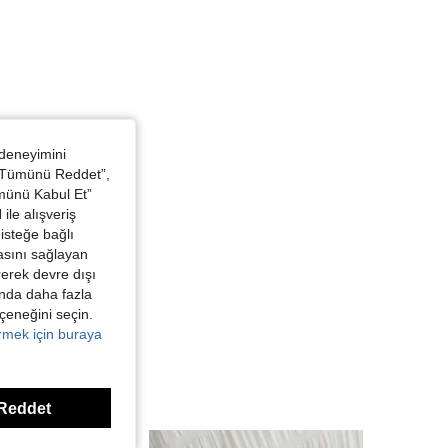
 deneyimini
 “Tümünü Reddet”,
ümünü Kabul Et”
ile alışveriş
isteğe bağlı
asını sağlayan
irerek devre dışı
kında daha fazla
eçeneğini seçin.
örmek için buraya
Reddet