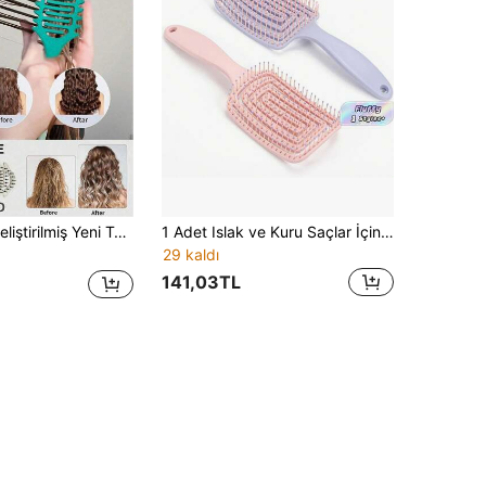
ni, Çekilmeyi ve Dolaşmayı Azaltan, Kadın ve Erkekler İçin Uygun, Kolayca Kıvırcık Saç Oluşturma, Saç Bakım Ürünü, Kuaför Salonu, Günlük Kullanım, Okula Dönüş, Temel Seyahat Gereçleri ve Diğer Durumlar İçin Uygun
1 Adet Islak ve Kuru Saçlar İçin Dolaşıklık Açıcı Saç Fırçası, Kadınlar ve Erkekler İçin Kavisli Havalandırmalı Saç Düzeltici Fırça - Çekmez, Düğümleri Açar, Kıvırcık, Düz ve Kalın Saç Bakım Aksesuarı
29 kaldı
141,03TL