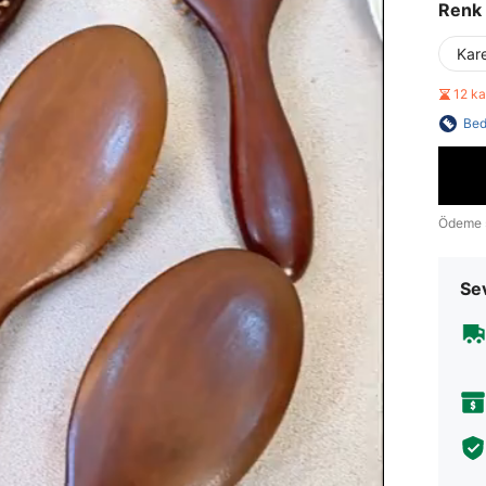
Renk
Kar
12 k
Bed
Ödeme 
Sev