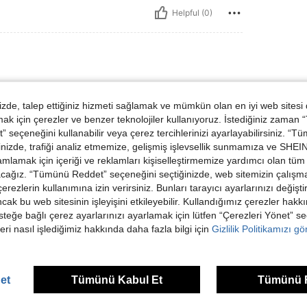
Helpful (0)
de, talep ettiğiniz hizmeti sağlamak ve mümkün olan en iyi web sitesi
 için çerezler ve benzer teknolojiler kullanıyoruz. İstediğiniz zaman
 seçeneğini kullanabilir veya çerez tercihlerinizi ayarlayabilirsiniz. “T
nizde, trafiği analiz etmemize, gelişmiş işlevsellik sunmamıza ve SHEIN 
Helpful (0)
mlamak için içeriği ve reklamları kişiselleştirmemize yardımcı olan tüm 
acağız. “Tümünü Reddet” seçeneğini seçtiğinizde, web sitemizin çalışm
 çerezlerin kullanımına izin verirsiniz. Bunları tarayıcı ayarlarınızı değişt
ancak bu web sitesinin işleyişini etkileyebilir. Kullandığımız çerezler hak
steğe bağlı çerez ayarlarınızı ayarlamak için lütfen “Çerezleri Yönet” s
eri nasıl işlediğimiz hakkında daha fazla bilgi için
Gizlilik Politikamızı g
ünler
et
Tümünü Kabul Et
Tümünü 