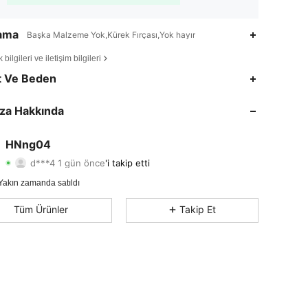
lama
Başka Malzeme Yok,Kürek Fırçası,Yok hayır
bilgileri ve iletişim bilgileri
t Ve Beden
4,80
33
23
4,80
33
23
za Hakkında
4,80
33
23
4,80
33
23
HNng04
d***4
1 gün önce
'i takip etti
4,80
33
23
Derecelendirme
Ürünler
Takipçiler
Yakın zamanda satıldı
Tüm Ürünler
Takip Et