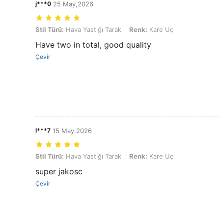
j***0
25 May,2026
Stil Türü: Hava Yastığı Tarak, Renk: Kare Uç
Stil Türü:
Hava Yastığı Tarak
Renk:
Kare Uç
Have two in total, good quality
Çevir
l***7
15 May,2026
Stil Türü: Hava Yastığı Tarak, Renk: Kare Uç
Stil Türü:
Hava Yastığı Tarak
Renk:
Kare Uç
super jakosc
Çevir