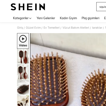
squi
Use up 
Kategoriler
Yeni Gelenler
Kadın Giyim
Plaj giyimleri
E
Giriş
Güzel Evim
Ev Temelleri
Vücut Bakım Aletleri
taraklar
/
/
/
/
/
Video