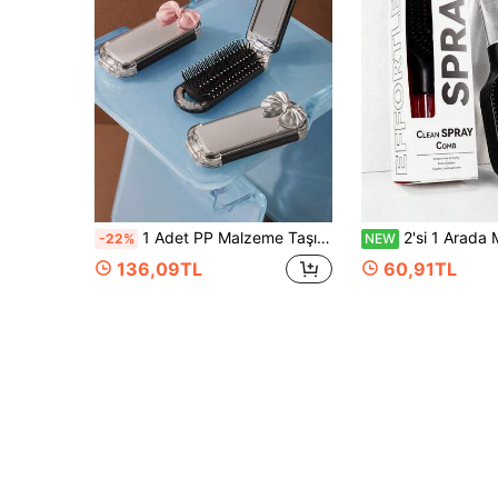
1 Adet PP Malzeme Taşınabilir Katlanabilir Hava Yastıklı Tarak, Pembe/Gümüş Fiyonklu Katlanabilir Ayna Tarak, 2'si 1 Arada Taşınabilir Makyaj Aynası Tarak, Seyahat, Ev ve Yurt İçin Uygun
2'si 1 Arada Manuel Elektriksiz Düğüm Açıcı Saç Fırçası, Dahili Püskürtücü Spreyli, Islak ve Kuru Kullanı
-22%
NEW
136,09TL
60,91TL