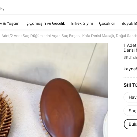
shy
and down arrow keys to navigate search Son arama and Keşif Arama. Press Enter
v & Yaşam
İç Çamaşırı ve Gecelik
Erkek Giyim
Çocuklar
Büyük 
1 Adet
Derisi
Yedek 
SKU: s
Kare/Y
Yastık
kayna
PR
Dişler/
Tarama
Saç Ba
Günü H
Stil T
Temel 
Hav
Saç 
Bulu