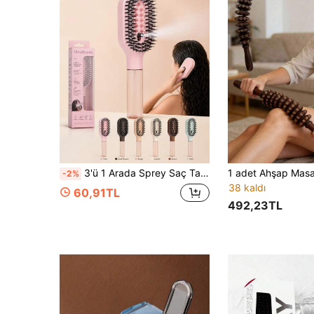
3'ü 1 Arada Sprey Saç Tarağı, Çok Renkli Seçenekler, Minimalist Plastik Islak/Kuru Şekillendirme Tarağı, Yeniden Doldurulabilir Su Hazneli, Yoğun Esnek Kıllar, Yuvarlak Tasarım, Rahat Tutuş, Kadınlar ve Kızlar İçin, Kıvırcık, Dalgalı ve Kalın Saçlara Uygun, Ev ve Seyahat Kullanımı
-2%
38 kaldı
60,91TL
492,23TL