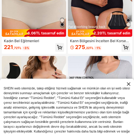
6,06TL tasarruf edin
2,20TL tasarruf edin
Kadın Bel Eğitmenleri
Karın Bölgesini İncelten Bel Korsesi,
Nefes Alabilen File Panelli Ayarlana
221
275
,72TL
-3%
,22TL
-1%
bilir Bel Korsesi
SHEIN web sitemizde, talep ettiğiniz hizmeti sağlamak ve mümkün olan en iyi web sitesi
deneyimini sunmayı amaçlamak için çerezler ve benzer teknolojiler kullanıyoruz.
İstediğiniz zaman “Tümünü Reddet”, “Tümünü Kabul Et” seçeneğini kullanabilir veya
çerez tercihlerinizi ayarlayabilirsiniz. “Tümünü Kabul Et” seçeneğini seçtiğinizde, trafiği
analiz etmemize, gelişmiş işlevsellik sunmamıza ve SHEIN ile alışveriş deneyiminizi
tamamlamak için içeriği ve reklamları kişiselleştirmemize yardımcı olan tüm isteğe bağlı
çerezleri ayarlayacağız. “Tümünü Reddet” seçeneğini seçtiğinizde, web sitemizin
çalışmasını sağlayan kesinlikle gerekli çerezlerin kullanımına izin verirsiniz. Bunları
tarayıcı ayarlarınızı değiştirerek devre dışı bırakabilirsiniz, ancak bu web sitesinin
işleyişini etkileyebilir. Kullandığımız çerezler hakkında daha fazla bilgi edinmek ve isteğe