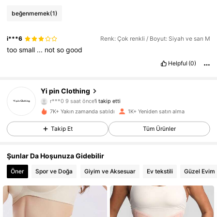
beğenmemek
(1)
i***6
Renk: Çok renkli / Boyut: Siyah ve sarı M
too
small
...
not
so
good
Helpful
(0)
172 Takipçiler
4,64
Yi pin Clothing
r***0
9 saat önce
'i takip etti
172 Takipçiler
4,64
7K+ Yakın zamanda satıldı
1K+ Yeniden satın alma
172 Takipçiler
4,64
Takip Et
Tüm Ürünler
172 Takipçiler
4,64
172 Takipçiler
4,64
Şunlar Da Hoşunuza Gidebilir
172 Takipçiler
4,64
Öner
Spor ve Doğa
Giyim ve Aksesuar
Ev tekstili
Güzel Evim
172 Takipçiler
4,64
172 Takipçiler
4,64