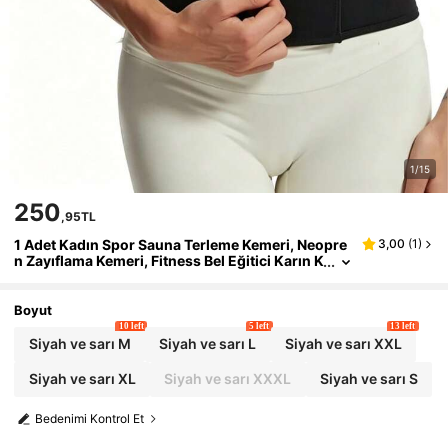
1/15
250
,95TL
1 Adet Kadın Spor Sauna Terleme Kemeri, Neopre
3,00
(
1
)
n Zayıflama Kemeri, Fitness Bel Eğitici Karın K
ontrol Kemeri
Boyut
10 left
5 left
13 left
Siyah ve sarı M
Siyah ve sarı L
Siyah ve sarı XXL
Siyah ve sarı XL
Siyah ve sarı XXXL
Siyah ve sarı S
Bedenimi Kontrol Et