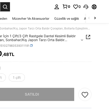
0
0
 to select.
Beden
Mücevher Ve Aksesuarlar
Güzellik ve sağlık
Ayakkabı
Ev T
Kadınlar İçin 1 Çift/3 Çift Rastgele Dantel Kesimli Baldır Çorapları, Sonbahar/Kış Japon Tarzı Orta Baldır Çorapları, Botlarla Eşleştirmek İçin Rahat ve Çok Yönlü
r İçin 1 Çift/3 Çift Rastgele Dantel Kesimli Baldır
arı, Sonbahar/Kış Japon Tarzı Orta Baldır
arı, Botlarla Eşleştirmek İçin Rahat ve Çok Yönlü
i251027983539311191
0
,48TL
ICE AND AVAILABILITY
t
ft
1 çift
, ürün tükendi.
SATILDI