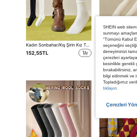
SHEIN web sitemiz
sunmayı amaçlamak
“Tümünü Kabul Et”
Kadın Sonbahar/Kış Şirin Kız Tarzı Diz Üstü Çorap, Düz Renk Temel Siyah & Beyaz, Diz Boyu Botlar/Ayakkabılar İçin Uygun, Salaş Bir Hava Yaratan Temel Dış Giyim Ürünü, Sıcak Çoraplar
seçeneğini seçtiği
deneyiminizi tama
152,55TL
150,36TL
çerezleri ayarlay
kesinlikle gerekli
bırakabilirsiniz, 
bilgi edinmek ve i
Topladığımız veril
tıklayın.
Çerezleri Yön