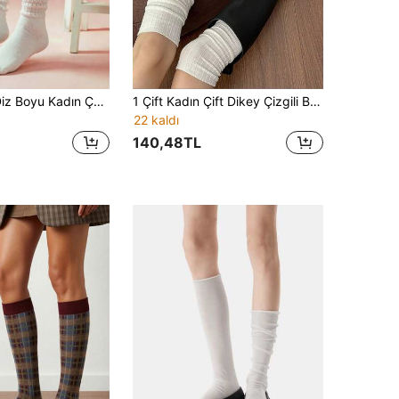
1 Çift Beyaz Diz Boyu Kadın Çorabı, Günlük Kullanım
1 Çift Kadın Çift Dikey Çizgili Bol Diz Üstü Çorap, Çift İğne Örme Sıcak ve Rahat Orta Baldır Çorabı, Botlarla Kombinlenerek Bacak Boyunu Uzatan, JK Y2K Stili Günlük Çok Yönlü Tatil Havası Kombini
22 kaldı
140,48TL