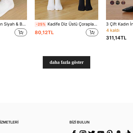
la Kombinlemek İçin Vintage Stil, Benzersiz Isıtıcı Noel Hediyesi, Temel
Kadife Diz Üstü Çoraplar, İnceltici Orta Boy Çoraplar, Dekoratif Diz Üstü Çoraplar, Açık Hava Diz Üstü Çoraplar, JK Okul Kızı Stili Çoraplar, Spor Çorapları, Tüm Yıl Boyunca Günlük Kullanıma Uygun
-25%
4 kaldı
80,12TL
311,14TL
daha fazla göster
İZMETLERİ
BİZİ BULUN