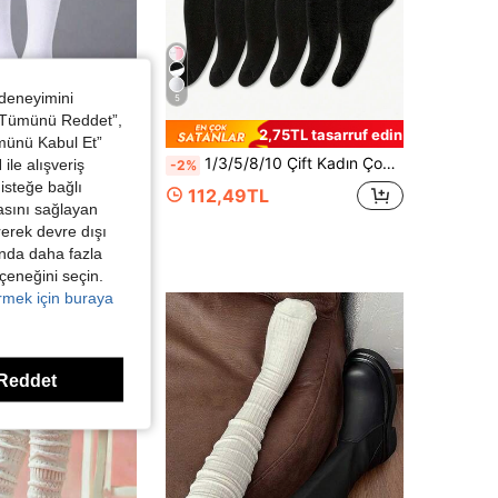
 deneyimini
5
 “Tümünü Reddet”,
,74TL tasarruf edin
2,75TL tasarruf edin
ümünü Kabul Et”
n Spor Çorabı, Günlük Uzun Çorap, Dış Mekan Spor/Günlük Kullanım İçin Uygun, Rahat Çorap
1/3/5/8/10 Çift Kadın Çok Renkli Moda Kabarcık Atkı Çorap, Rahat, Klasik, Avrupa Stili, Diz Boyu, Günlük Dar Orta Baldir Çorap, Unisex, Kadın Çorabı, Erkek Arkadaş Hediyesi, Bahar Gezisi, Kamp, Atıcılık, Sevgililer Günü, Noel Hediyesi, Kış Şıklığı, Zarif Romantik
ile alışveriş
-2%
isteğe bağlı
112,49TL
asını sağlayan
irerek devre dışı
kında daha fazla
eçeneğini seçin.
örmek için buraya
Reddet