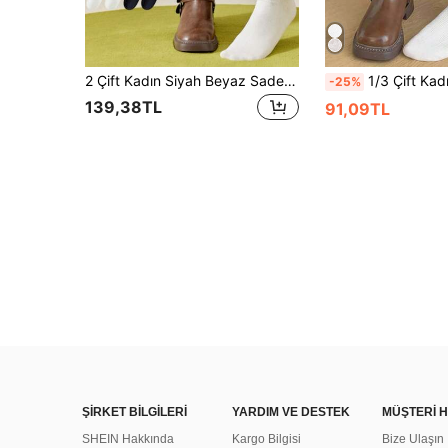
2 Çift Kadın Siyah Beyaz Sade İnce Baldır Çorap Seti, Günlük Kullanım İçin Sıcak Uzun Çoraplar, Deri Ayakkabılar, Festival Hediyesi. Noel Hediyesi
1/3 Çift Kadın Siyah & Beyaz Dantel Yama Desenli Diz Üstü Çorap, Uzun Botlar
-25%
139,38TL
91,09TL
ŞİRKET BİLGİLERİ
YARDIM VE DESTEK
MÜŞTERİ H
SHEIN Hakkında
Kargo Bilgisi
Bize Ulaşın