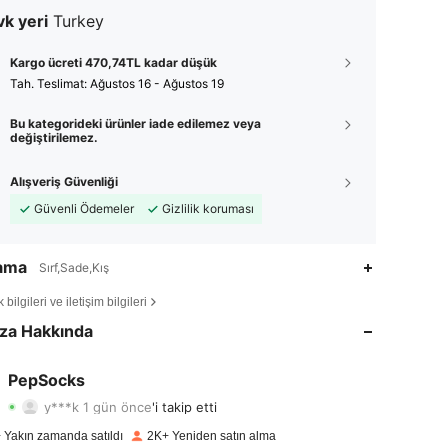
k yeri
Turkey
Kargo ücreti 470,74TL kadar düşük
Tah. Teslimat:
Ağustos 16 - Ağustos 19
Bu kategorideki ürünler iade edilemez veya
değiştirilemez.
Alışveriş Güvenliği
Güvenli Ödemeler
Gizlilik koruması
lama
Sırf,Sade,Kış
4,82
18
1.2K
bilgileri ve iletişim bilgileri
4,82
18
1.2K
za Hakkında
4,82
18
1.2K
PepSocks
y***k
1 gün önce
'i takip etti
4,82
18
1.2K
Derecelendirme
Ürünler
Takipçiler
 Yakın zamanda satıldı
2K+ Yeniden satın alma