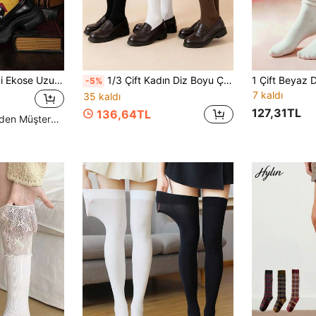
Warner Bros 1/4 Evi Ekose Uzun Çoraplar, İngiliz Tarzı Öğrenci Diz Üstü Çoraplar, Erkek/Kız Arkadaş İçin Hediye, Parti, Rahat Çoraplar
1/3 Çift Kadın Diz Boyu Çorap, Düz Renk Çok Yönlü Seri, Siyah, Beyaz, Maillard Renk Paleti, Sonbahar/Kış Stili, Preppy, Okula Dönüş Sezonu ve Diğer Tatiller İçin Uygun
-5%
7 kaldı
35 kaldı
127,31TL
136,64TL
Yüksek Tekrar Eden Müşteriler