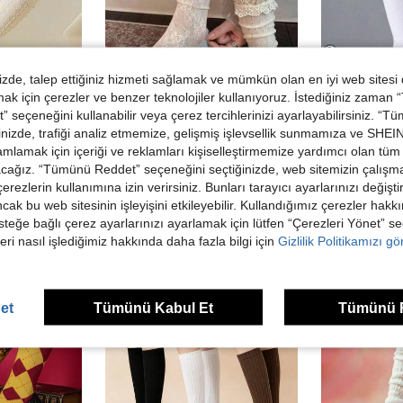
de, talep ettiğiniz hizmeti sağlamak ve mümkün olan en iyi web sitesi
 için çerezler ve benzer teknolojiler kullanıyoruz. İstediğiniz zaman
8,23TL tasarruf
2
edin
 seçeneğini kullanabilir veya çerez tercihlerinizi ayarlayabilirsiniz. “T
1/3 Çift Yün Baldır Çorabı, Etekler İçin Örgü Desenli Uzun Tüp Çorap, Kızlar İçin Japon JK Stili Yüksek Konçlu Uzun Çorap
Bahar ve Yaz İçin İnce Dantelli Çorap Çifti, Kadın Düz Renk Fırfırlı Uzun Çorap, Japon Tarzı Baldır Boy Büzgülü Çorap
2/3/4 Çift Kadın Diz Üstü Uzun Çorap, Dış Meka
nizde, trafiği analiz etmemize, gelişmiş işlevsellik sunmamıza ve SHEIN 
-5%
-1%
mlamak için içeriği ve reklamları kişiselleştirmemize yardımcı olan tüm 
34 kaldı
210,72TL
acağız. “Tümünü Reddet” seçeneğini seçtiğinizde, web sitemizin çalışm
142,68TL
 çerezlerin kullanımına izin verirsiniz. Bunları tarayıcı ayarlarınızı değişt
ancak bu web sitesinin işleyişini etkileyebilir. Kullandığımız çerezler hak
steğe bağlı çerez ayarlarınızı ayarlamak için lütfen “Çerezleri Yönet” s
eri nasıl işlediğimiz hakkında daha fazla bilgi için
Gizlilik Politikamızı g
et
Tümünü Kabul Et
Tümünü 