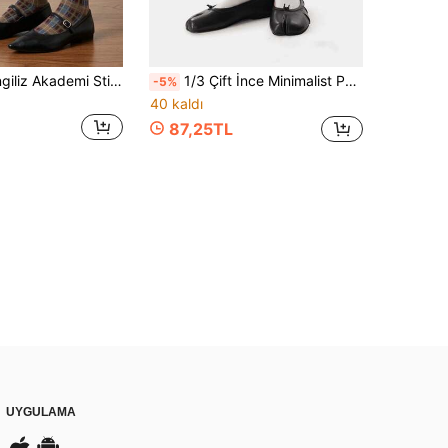
3 Çift Kadın İngiliz Akademi Stili Diz Altı Çorap, Çizgili Ekose Baskılı Vintage Baldır Çorabı, Yumuşak Rahat Çok Amaçlı, Sonbahar ve Kış İçin Uygun
1/3 Çift İnce Minimalist Parmak Ayırıcı Rulo Manşetli Bilek Çorabı, İlkbahar/Yaz
-5%
40 kaldı
87,25TL
UYGULAMA