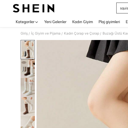
squi
Use up 
Kategoriler
Yeni Gelenler
Kadın Giyim
Plaj giyimleri
E
Giriş
İç Giyim ve Pijama
Kadın Çorap ve Çorap
Buzağı Üstü Kad
/
/
/