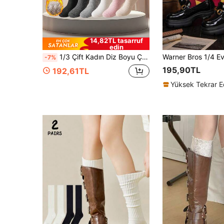
14,82TL tasarruf
edin
1/3 Çift Kadın Diz Boyu Çorap, Yün Baldır Çorabı, Sonbahar/Kış Termal Astarlı Kalın Sıcak Beyaz Uzun Çorap, JK Eteklerle Günlük Kullanıma Uygun
-7%
195,90TL
192,61TL