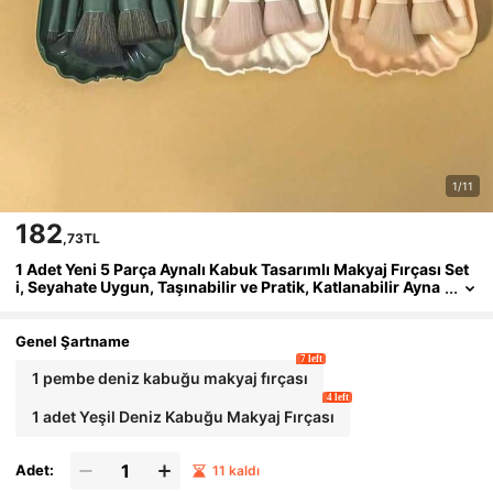
1/11
182
,73TL
1 Adet Yeni 5 Parça Aynalı Kabuk Tasarımlı Makyaj Fırçası Set
i, Seyahate Uygun, Taşınabilir ve Pratik, Katlanabilir Ayna
ve Toz Geçirmez Kapaklı Mini Tam Fonksiyonlu Profesyo
nel Makyaj Fırçaları, Dışarı Çıkışlar İçin Hafif Makyaj Fırçası Se
ti, Sevgililer ve Arkadaşlar İçin Tatil Hediyesi, Öğretmenler Gü
Genel Şartname
nü Hediyesi
7 left
1 pembe deniz kabuğu makyaj fırçası
4 left
1 adet Yeşil Deniz Kabuğu Makyaj Fırçası
Adet:
11 kaldı