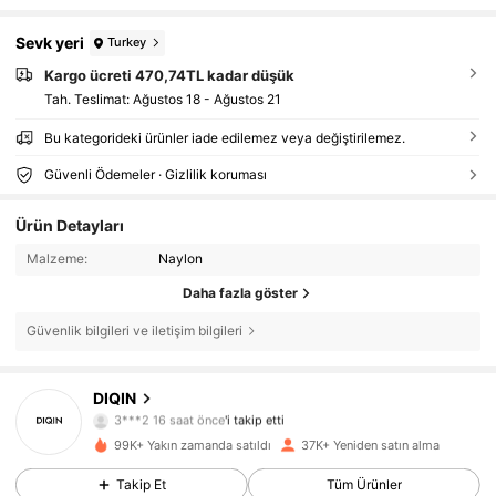
Sevk yeri
Turkey
Kargo ücreti 470,74TL kadar düşük
Tah. Teslimat:
Ağustos 18 - Ağustos 21
Bu kategorideki ürünler iade edilemez veya değiştirilemez.
Güvenli Ödemeler · Gizlilik koruması
Ürün Detayları
Malzeme:
Naylon
Daha fazla göster
Güvenlik bilgileri ve iletişim bilgileri
6.1K Takipçiler
4,87
DIQIN
3***2
16 saat önce
'i takip etti
6.1K Takipçiler
4,87
99K+ Yakın zamanda satıldı
37K+ Yeniden satın alma
6.1K Takipçiler
4,87
Takip Et
Tüm Ürünler