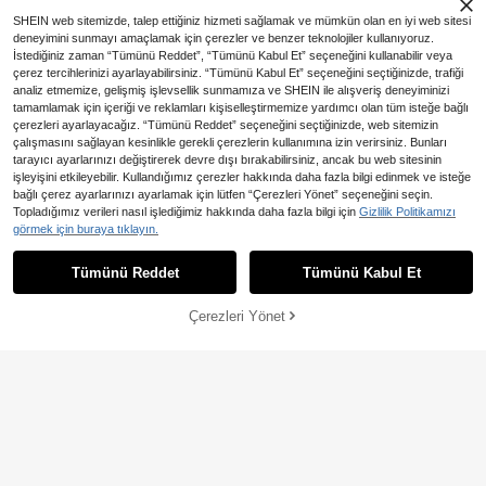
SHEIN web sitemizde, talep ettiğiniz hizmeti sağlamak ve mümkün olan en iyi web sitesi
deneyimini sunmayı amaçlamak için çerezler ve benzer teknolojiler kullanıyoruz.
İstediğiniz zaman “Tümünü Reddet”, “Tümünü Kabul Et” seçeneğini kullanabilir veya
çerez tercihlerinizi ayarlayabilirsiniz. “Tümünü Kabul Et” seçeneğini seçtiğinizde, trafiği
analiz etmemize, gelişmiş işlevsellik sunmamıza ve SHEIN ile alışveriş deneyiminizi
tamamlamak için içeriği ve reklamları kişiselleştirmemize yardımcı olan tüm isteğe bağlı
çerezleri ayarlayacağız. “Tümünü Reddet” seçeneğini seçtiğinizde, web sitemizin
çalışmasını sağlayan kesinlikle gerekli çerezlerin kullanımına izin verirsiniz. Bunları
tarayıcı ayarlarınızı değiştirerek devre dışı bırakabilirsiniz, ancak bu web sitesinin
işleyişini etkileyebilir. Kullandığımız çerezler hakkında daha fazla bilgi edinmek ve isteğe
bağlı çerez ayarlarınızı ayarlamak için lütfen “Çerezleri Yönet” seçeneğini seçin.
2,20TL tasarruf edin
Topladığımız verileri nasıl işlediğimiz hakkında daha fazla bilgi için
Gizlilik Politikamızı
15 Parça Makyaj Fırçası Seti, Sakla
3/9 Parça Makyaj Fırçası ve S
görmek için buraya tıklayın.
NEW
195
64
ma Çantasıyla Birlikte, Tüm Siyah
ünger Seti, 6 Adet Makyaj Fırçası v
,90TL
-1%
,75TL
-12%
Makyaj Aletleri ve Fırçaları İçin Uyg
e 2'si 1 Arada Kullanımlı 3 Adet Çift
Tümünü Reddet
Tümünü Kabul Et
un, İnce Fırça Başlığı Tasarımı, Yum
Uçlu Çok Fonksiyonlu Makyaj Fırça
uşak Kıllar, Dünya Tatilleri İçin İdeal
sı İçerir, Yüksek Kaliteli Sentetik Lifl
Hediye
erden Üretilmiştir, Günlük Kullanım
Çerezleri Yönet
SEPETE EKLE
Pudra Fırçası, Fondöten Fırçası, Karı
ştırma Fırçası, Yüz Pudrası Fırçası,
Allık Fırçası, Kapatıcı Fırçası ve Göz
Farı Fırçası Gibi Çeşitli Türleri Kapsa
r, Tüm Cilt Tipleri ve Kişiler İçin Uyg
undur, Ayrıca 3 Adet Makyaj Sünger
i İçerir