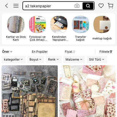
scrabbook
a2 paper
journal
Kartlar ve Stok
Fotokopi ve
Kendinden
Transfer
mektup kağıdı
Kartı
Çok Amaçlı
Yapışkanlı
kağıdı
Kağıt
Kağıt
Öner
En Popüler
Fiyat
Filtrele
kategoriler
Boyut
Renk
Malzeme
Stil Türü