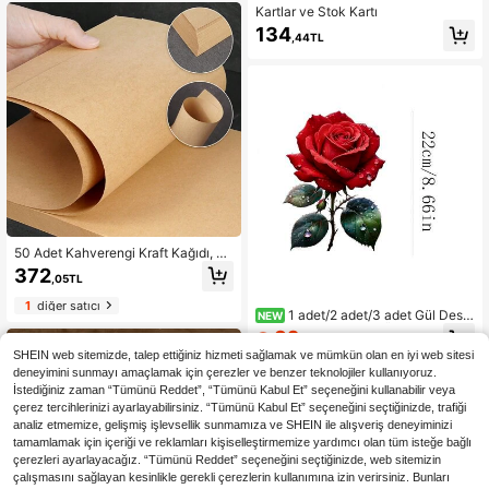
Kartlar ve Stok Kartı
134
,44TL
50 Adet Kahverengi Kraft Kağıdı, Sa
nat Çalışmaları, Boyama ve DIY Proj
372
,05TL
eleri İçin Uygun, Yazıcılarla Uyumlu,
Okula Dönüş Temel İhtiyacı
1
diğer satıcı
1 adet/2 adet/3 adet Gül Dese
NEW
nli Isı Transfer Yama, Ütülenebilir ve
82
,86TL
-3%
Yıkanabilir, Tişörtler, Kot Pantolonla
SHEIN web sitemizde, talep ettiğiniz hizmeti sağlamak ve mümkün olan en iyi web sitesi
r, Kazaklar, El Çantaları, Yastıklar, M
deneyimini sunmayı amaçlamak için çerezler ve benzer teknolojiler kullanıyoruz.
inderler için Uygundur
İstediğiniz zaman “Tümünü Reddet”, “Tümünü Kabul Et” seçeneğini kullanabilir veya
çerez tercihlerinizi ayarlayabilirsiniz. “Tümünü Kabul Et” seçeneğini seçtiğinizde, trafiği
analiz etmemize, gelişmiş işlevsellik sunmamıza ve SHEIN ile alışveriş deneyiminizi
tamamlamak için içeriği ve reklamları kişiselleştirmemize yardımcı olan tüm isteğe bağlı
çerezleri ayarlayacağız. “Tümünü Reddet” seçeneğini seçtiğinizde, web sitemizin
çalışmasını sağlayan kesinlikle gerekli çerezlerin kullanımına izin verirsiniz. Bunları