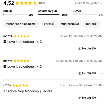
4,52
(100+)
Daha fazla göster
Küçük
Boyuta uygun
Büyük
3%
94%
3%
tekrar satın alacağım
(1)
zarif
(4)
muhteşem
(3)
korkak
(1)
m***4
Boyut: Pembe Gül / Renk: 22MM
Love
it
so
cuteee
.
<
3
Helpful
(0)
m***4
Boyut: gümüşi beyaz / Renk: 22MM
Love
it
so
cuteee
.
<
3
Helpful
(0)
r***k
Boyut: Pembe Gül / Renk: 20MM
J
’
adore
trop
trooooop
j
’
adore
Helpful
(0)