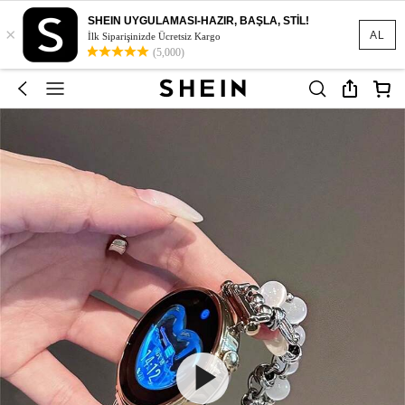
SHEIN UYGULAMASI-HAZIR, BAŞLA, STİL!
×
AL
İlk Siparişinizde Ücretsiz Kargo
(5,000)