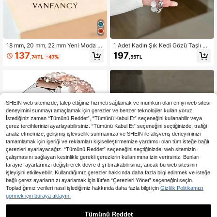
18 mm, 20 mm, 22 mm Yeni Moda D
1 Adet Kadın Şık Kedi Gözü Taşlı Bil
oğal Taşlı Saat Kayışları - Galaxy W
eklik, Redmi Watch 3 Active/Redmi
137
197
,74TL
-47%
,55TL
atch 6/5/4 (40 mm/44 mm), Galaxy
Watch 4/Redmi Watch 5Active/5Lit
Watch 5 Pro, Galaxy Active 2, Watc
e ile Uyumlu
h 6/4, Watch GT6/GT5/GT4/GT3/G
T2 Pro ile Uyumlu, Rahat Kadın Stili
SHEIN web sitemizde, talep ettiğiniz hizmeti sağlamak ve mümkün olan en iyi web sitesi
deneyimini sunmayı amaçlamak için çerezler ve benzer teknolojiler kullanıyoruz.
İstediğiniz zaman “Tümünü Reddet”, “Tümünü Kabul Et” seçeneğini kullanabilir veya
çerez tercihlerinizi ayarlayabilirsiniz. “Tümünü Kabul Et” seçeneğini seçtiğinizde, trafiği
analiz etmemize, gelişmiş işlevsellik sunmamıza ve SHEIN ile alışveriş deneyiminizi
tamamlamak için içeriği ve reklamları kişiselleştirmemize yardımcı olan tüm isteğe bağlı
çerezleri ayarlayacağız. “Tümünü Reddet” seçeneğini seçtiğinizde, web sitemizin
çalışmasını sağlayan kesinlikle gerekli çerezlerin kullanımına izin verirsiniz. Bunları
tarayıcı ayarlarınızı değiştirerek devre dışı bırakabilirsiniz, ancak bu web sitesinin
4
işleyişini etkileyebilir. Kullandığımız çerezler hakkında daha fazla bilgi edinmek ve isteğe
20 mm Saat Kayışı, Galaxy Watch 7
bağlı çerez ayarlarınızı ayarlamak için lütfen “Çerezleri Yönet” seçeneğini seçin.
FE 6 5 4 40mm 44mm, Galaxy Watc
Topladığımız verileri nasıl işlediğimiz hakkında daha fazla bilgi için
Gizlilik Politikamızı
220
,60TL
h 6 4 Classic, Galaxy Watch 5Pro 4
görmek için buraya tıklayın.
5mm/ Watch 4 Classic 42mm 46m
6
m, Galaxy Watch 3 41mm, Galaxy A
Tümünü Reddet
ctive2 ile uyumludur. Hem erkekler
18mm 20mm 22mm Asimetrik Metal