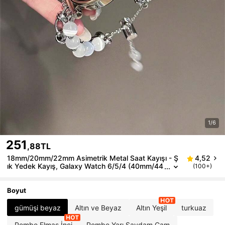
1/6
251
,88TL
18mm/20mm/22mm Asimetrik Metal Saat Kayışı - Ş
4,52
ık Yedek Kayış, Galaxy Watch 6/5/4 (40mm/44
(100+)
mm), Galaxy Watch 5 Pro, Galaxy Active 2, Wat
ch 6/4, GT4/GT3/GT2 Pro ile Uyumlu - Kelebek Tok
a, Rahat, Unisex Tasarım
Boyut
gümüşi beyaz
Altın ve Beyaz
Altın Yeşil
turkuaz
Pembe Elmas İnci
Pembe Yarı Saydam Cam