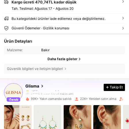
Kargo ücreti 470,74TL kadar düşük
Tah. Teslimat:
Ağustos 17 - Ağustos 20
Bu kategorideki ürünler iade edilemez veya değiştirilemez.
Güvenli Ödemeler · Gizlilik koruması
Ürün Detayları
Malzeme:
Bakır
Daha fazla göster
Güvenlik bilgileri ve iletişim bilgileri
104K Takipçiler
4,82
Glisma
Takip Et
104K Takipçiler
4,82
s***9
8 saat önce
'i takip etti
99K+ Yakın zamanda satıldı
22K+ Yeniden satın alma
Tak
104K Takipçiler
4,82
104K Takipçiler
4,82
104K Takipçiler
4,82