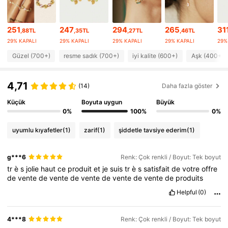
104K Takipçiler
4,82
251
247
294
265
31
,88TL
,35TL
,27TL
,46TL
29% KAPALI
29% KAPALI
29% KAPALI
29% KAPALI
29%
104K Takipçiler
4,82
Güzel (700+)
resme sadık (700+)
iyi kalite (600+)
Aşk (400+)
104K Takipçiler
4,82
4,71
(14)
Daha fazla göster
104K Takipçiler
4,82
Küçük
Boyuta uygun
Büyük
0%
100%
0%
104K Takipçiler
4,82
uyumlu kıyafetler
(1)
zarif
(1)
şiddetle tavsiye ederim
(1)
104K Takipçiler
4,82
g***6
Renk: Çok renkli / Boyut: Tek boyut
tr
è
s
jolie
haut
ce
produit
et
je
suis
tr
è
s
satisfait
de
votre
offre
de
vente
de
vente
de
vente
de
vente
de
vente
de
produits
Helpful
(0)
4***8
Renk: Çok renkli / Boyut: Tek boyut