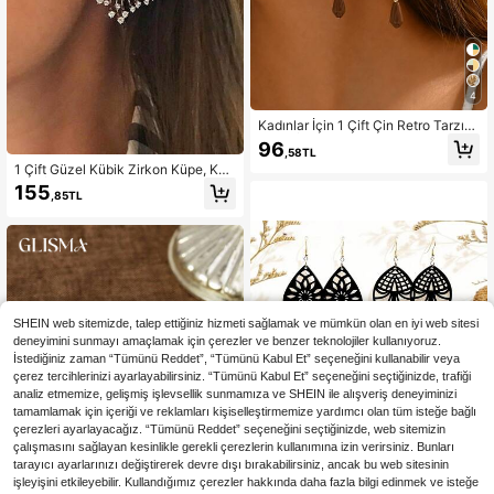
4
Kadınlar İçin 1 Çift Çin Retro Tarzı
Moda İçi Boş Yuvarlak Küpe, Açık H
96
,58TL
ava Giyimine Uygun
1 Çift Güzel Kübik Zirkon Küpe, Kad
ınlar İçin Tasarlanmıştır, Düğünler, N
155
,85TL
işanlar, Yıldönümü Partileri, Sevgilil
er Günü Hediyeleri İçin Uygundur
SHEIN web sitemizde, talep ettiğiniz hizmeti sağlamak ve mümkün olan en iyi web sitesi
deneyimini sunmayı amaçlamak için çerezler ve benzer teknolojiler kullanıyoruz.
İstediğiniz zaman “Tümünü Reddet”, “Tümünü Kabul Et” seçeneğini kullanabilir veya
çerez tercihlerinizi ayarlayabilirsiniz. “Tümünü Kabul Et” seçeneğini seçtiğinizde, trafiği
analiz etmemize, gelişmiş işlevsellik sunmamıza ve SHEIN ile alışveriş deneyiminizi
tamamlamak için içeriği ve reklamları kişiselleştirmemize yardımcı olan tüm isteğe bağlı
çerezleri ayarlayacağız. “Tümünü Reddet” seçeneğini seçtiğinizde, web sitemizin
çalışmasını sağlayan kesinlikle gerekli çerezlerin kullanımına izin verirsiniz. Bunları
tarayıcı ayarlarınızı değiştirerek devre dışı bırakabilirsiniz, ancak bu web sitesinin
işleyişini etkileyebilir. Kullandığımız çerezler hakkında daha fazla bilgi edinmek ve isteğe