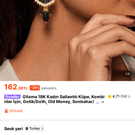
1/9
162
-39%
,98TL
265,05TL
Glisma 18K Kadın Sallantılı Küpe, Kombi
4,71
(
14
)
Trendler
nler İçin, Gotik/Goth, Old Money, Sonbahar/
Kış, Anne/Kadın/Kız İçin, Premium, Vintage,
Kristal Taşlı, Katlı
29 kaldı
Sevk yeri
Turkey