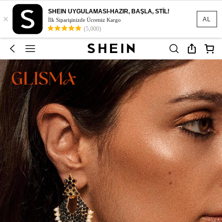
SHEIN UYGULAMASI-HAZIR, BAŞLA, STİL!
×
AL
İlk Siparişinizde Ücretsiz Kargo
(5,000)