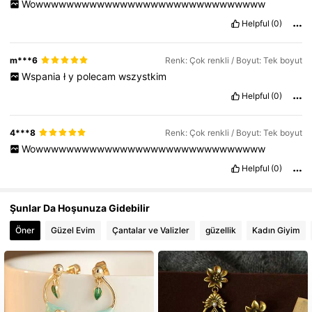
Wowwwwwwwwwwwwwwwwwwwwwwwwwwwwww
Helpful
(0)
m***6
Renk: Çok renkli / Boyut: Tek boyut
Wspania
ł
y
polecam
wszystkim
Helpful
(0)
4***8
Renk: Çok renkli / Boyut: Tek boyut
Wowwwwwwwwwwwwwwwwwwwwwwwwwwwwww
Helpful
(0)
Şunlar Da Hoşunuza Gidebilir
Öner
Güzel Evim
Çantalar ve Valizler
güzellik
Kadın Giyim