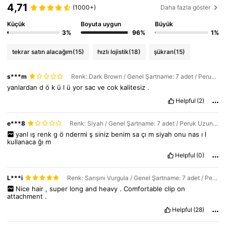
4,71
(1000+)
Daha fazla göster
Küçük
Boyuta uygun
Büyük
3%
96%
1%
tekrar satın alacağım
(15)
hızlı lojistik
(18)
şükran
(15)
s***m
Renk: Dark Brown / Genel Şartname: 7 adet / Peruk Uzunluğu: 30 inch
yanlardan
d
ö
k
ü
l
ü
yor
sac
ve
cok
kalitesiz
.
Helpful
(2)
e***8
Renk: Siyah / Genel Şartname: 7 adet / Peruk Uzunluğu: 24 inch
yanl
ış
renk
g
ö
ndermi
ş
siniz
benim
sa
çı
m
siyah
onu
nas
ı
l
kullanaca
ğı
m
Helpful
(0)
L***i
Renk: Sarışını Vurgula / Genel Şartname: 7 adet / Peruk Uzunluğu: 30 inch
Nice
hair
,
super
long
and
heavy
.
Comfortable
clip
on
attachment
.
Helpful
(28)