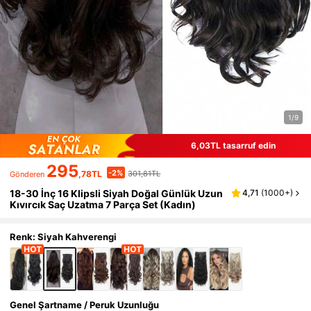
1/9
6,03TL tasarruf edin
295
-2%
,78TL
301,81TL
Gönderen
18-30 İnç 16 Klipsli Siyah Doğal Günlük Uzun
4,71
(
1000+
)
Kıvırcık Saç Uzatma 7 Parça Set (Kadın)
Renk: Siyah Kahverengi
Genel Şartname / Peruk Uzunluğu