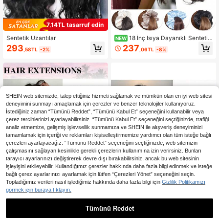
7,14TL tasarruf edin
Sentetik Uzantılar
18 İnç Isıya Dayanıklı Sentetik
NEW
Fiber Kıvırcık At Kuyruğu Peruk, Ela
293
237
,58TL
-2%
,06TL
-8%
stik Bantlı Hacimli Kıvırcık At Kuyru
ğu, Kadınların Günlük Kullanımı ve T
atil Etkinlikleri İçin Saç Hacmi Katm
aya Uygun
SHEIN web sitemizde, talep ettiğiniz hizmeti sağlamak ve mümkün olan en iyi web sitesi
deneyimini sunmayı amaçlamak için çerezler ve benzer teknolojiler kullanıyoruz.
İstediğiniz zaman “Tümünü Reddet”, “Tümünü Kabul Et” seçeneğini kullanabilir veya
çerez tercihlerinizi ayarlayabilirsiniz. “Tümünü Kabul Et” seçeneğini seçtiğinizde, trafiği
analiz etmemize, gelişmiş işlevsellik sunmamıza ve SHEIN ile alışveriş deneyiminizi
tamamlamak için içeriği ve reklamları kişiselleştirmemize yardımcı olan tüm isteğe bağlı
çerezleri ayarlayacağız. “Tümünü Reddet” seçeneğini seçtiğinizde, web sitemizin
çalışmasını sağlayan kesinlikle gerekli çerezlerin kullanımına izin verirsiniz. Bunları
tarayıcı ayarlarınızı değiştirerek devre dışı bırakabilirsiniz, ancak bu web sitesinin
işleyişini etkileyebilir. Kullandığımız çerezler hakkında daha fazla bilgi edinmek ve isteğe
bağlı çerez ayarlarınızı ayarlamak için lütfen “Çerezleri Yönet” seçeneğini seçin.
Topladığımız verileri nasıl işlediğimiz hakkında daha fazla bilgi için
Gizlilik Politikamızı
7
görmek için buraya tıklayın.
5,48TL tasarruf edin
6,03TL tasarruf edin
Tümünü Reddet
18 inç Doğal Dalgalı Klipsli Saç Uza
20 İnç V Şekilli Klipsli Sentetik Dalg
ntıları, Kadınlar İçin Katmanlı Kesim,
alı Saç Uzatma, Kahverengi Siyah,
27 kaldı