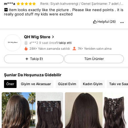
m***a
Renk: Siyah kahverengi / Genel Şartname: 7 adet / Peruk Uzunluğu: 30 inch
item
looks
exactly
like
the
picture
.
Please
like
need
points
.
it
is
really
good
stuff
my
kids
were
excited
Helpful
(26)
QH Wig Store
1.6K Takipçiler
4,74
a***2
9 saat önce
'i takip etti
28K+ Yakın zamanda satıldı
7K+ Yeniden satın alma
1.6K Takipçiler
4,74
Takip Et
Tüm Ürünler
1.6K Takipçiler
4,74
Şunlar Da Hoşunuza Gidebilir
1.6K Takipçiler
4,74
Öner
Giyim ve Aksesuar
Güzel Evim
Kadın Giyim
Takı ve Saa
1.6K Takipçiler
4,74
1.6K Takipçiler
4,74
1.6K Takipçiler
4,74