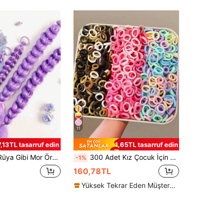
11
7,13TL tasarruf edin
1,65TL tasarruf edin
rımı + Püskül Süslemeli Saç Aksesuarı, Günlük Saç Modelleri, Performanslar, Festivaller, Doğum Günü Kıyafetleri İçin Uygundur
300 Adet Kız Çocuk İçin Gradyan Pembe Bahar Rengi Kahve Tonlu Sade Temel Saç Tokası Havlu Scrunchie Saç Bandı Zararsız Saç Aksesuarı Saç Lastiği Günlük Kullanım
-1%
160,78TL
Yüksek Tekrar Eden Müşteriler