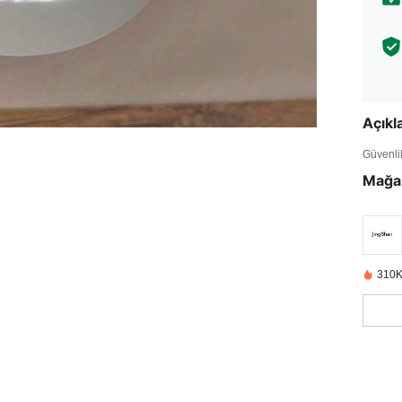
Açık
Güvenlik 
Mağa
310K