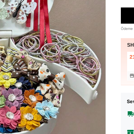
Ödeme 
SHE
2
Sev