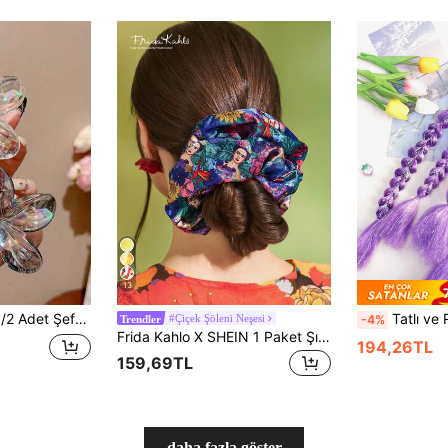
13
plu Saç Modeli İçin Yazlık Orta Boy Saç Aksesuarı
Tatlı ve Rüya Gibi Mor Örgülü Peruk Tokası, İnce Simli, Toka Tasa
#Çiçek Şöleni Neşesi
-4%
Trendler
Frida Kahlo X SHEIN 1 Paket Şık Parlak Saten Yumuşak Büyük Beden Büyük Bağırsak Halkası Karikatür Baskılı Saç Bandı, Evde veya Dışarıda Kullanıma Uygun, Yüksek At Kuyruğu İçin
194,26TL
159,69TL
daha fazla göster