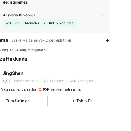
değiştirilemez.
Alışveriş Güvenliği
Güvenli Ödemeler
Gizlilik koruması
lama
Başka Malzeme Yok,Çiçekler,Bitkiler
4,90
220
14K
bilgileri ve iletişim bilgileri
4,90
220
14K
za Hakkında
4,90
220
14K
4,90
220
14K
JingShan
4,90
220
14K
Derecelendirme
Ürünler
Takipçiler
4,90
220
14K
 Yakın zamanda satıldı
85K Yeniden satın alma
4,90
220
14K
Tüm Ürünler
Takip Et
4,90
220
14K
4,90
220
14K
4,90
220
14K