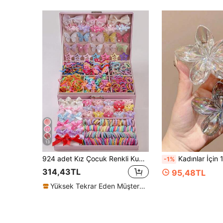
13
924 adet Kız Çocuk Renkli Kumaş Kurdeleli Saç Tokası, Elastik Saç Bağları, Tavşan Kulaklı Saç Bantları, Çok Yönlü Saç Aksesuarları, Günlük Kullanıma Uygun
Kadınlar İçin 1/2 Adet Şeffaf Çiçekli Saç Mandalı, Yarı To
-1%
314,43TL
95,48TL
Yüksek Tekrar Eden Müşteriler