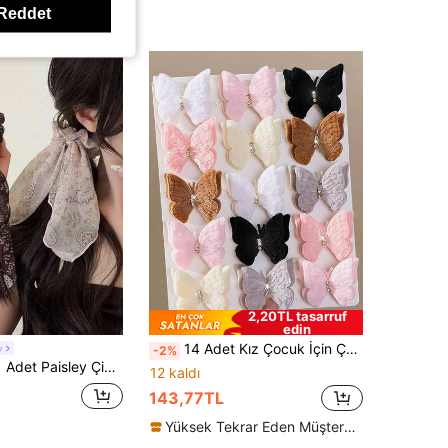
Reddet
2,20TL tasarruf
edin
14 Adet Kız Çocuk İçin Çok Renkli Kadife Kumaş Taşlı Kristal Saç Tokası, Saç Aksesuarları, Baş Tokası, Arka Toka, Yan Toka, Timsah Saç Tokası, Günlük Kullanım İçin
y
-2%
chie Seti, Şeffaf Şifon Fiyonklu Saç Tokası, Kadınlar İçin Zarif Günlük Saç Aksesuarı
12 kaldı
143,77TL
Yüksek Tekrar Eden Müşteriler