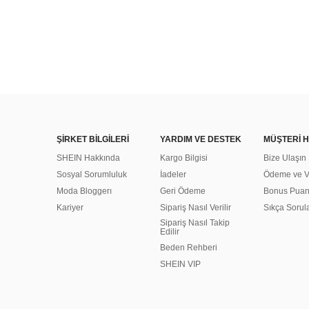
ŞİRKET BİLGİLERİ
YARDIM VE DESTEK
MÜŞTERİ H
SHEIN Hakkında
Kargo Bilgisi
Bize Ulaşın
Sosyal Sorumluluk
İadeler
Ödeme ve Ve
Moda Bloggerı
Geri Ödeme
Bonus Pua
Kariyer
Sipariş Nasıl Verilir
Sıkça Sorul
Sipariş Nasıl Takip
Edilir
Beden Rehberi
SHEIN VIP