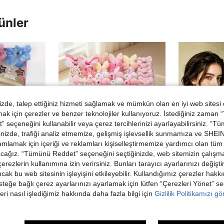
ünler
de, talep ettiğiniz hizmeti sağlamak ve mümkün olan en iyi web sitesi
 için çerezler ve benzer teknolojiler kullanıyoruz. İstediğiniz zaman
 seçeneğini kullanabilir veya çerez tercihlerinizi ayarlayabilirsiniz. “T
nizde, trafiği analiz etmemize, gelişmiş işlevsellik sunmamıza ve SHEIN 
mlamak için içeriği ve reklamları kişiselleştirmemize yardımcı olan tüm 
acağız. “Tümünü Reddet” seçeneğini seçtiğinizde, web sitemizin çalışm
 çerezlerin kullanımına izin verirsiniz. Bunları tarayıcı ayarlarınızı değişt
ancak bu web sitesinin işleyişini etkileyebilir. Kullandığımız çerezler hak
steğe bağlı çerez ayarlarınızı ayarlamak için lütfen “Çerezleri Yönet” s
k Pençe Tokalar, Tek Kullanımlık Lastik Tokalar ve Mini Küçük Pençe Tokaları İçerir, Çeşitli Saç Modelleri İçin Günlük ve Parti Kullanımına Uygun Birinci Tercih Aksesuarlar
652 Parça Pembe Yumuşak Sevimli Kız Çocuk Saç Aksesuarları Seti, Peluş Tavşan/Fiyonk/Ponpon/Şirin Çiçek Saç Tokaları, Tavşan Kulaklı Saç Tokaları, Mini Kıskaç Tokalar ve Çoklu Yüksek Esneklikli Temel Saç Bandı İçerir, Günlük Saç Şekillendirme, Kabaran Saçları Yatıştırma ve Güzel Saç Modelleri Oluşturmak İçin Uygun
4/1 Adet Tie-Dye Kalp Desenli Spiral Saç Tokası, Yüksek Esnekli
-6%
-2%
eri nasıl işlediğimiz hakkında daha fazla bilgi için
Gizlilik Politikamızı g
251,88TL
70,24TL