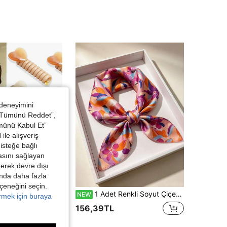
 deneyimini
 “Tümünü Reddet”,
ümünü Kabul Et”
ile alışveriş
isteğe bağlı
asını sağlayan
irerek devre dışı
kında daha fazla
eçeneğini seçin.
kli Saç Zarar Vermeyen Saç Aksesuarı, Vintage Tatlı Stil - Kadınlar ve Kızlar İçin Uygun, Günlük Kullanım, Randevu ve Okul İçin
1 Adet Renkli Soyut Çiçek Desenli İpek Dokulu Şal, Kravat, Başörtüsü ve Çanta Aksesuarı Olarak Kullanılabilir, Günlük Çıkışlar ve Ofis İçin Uygun
NEW
örmek için buraya
156,39TL