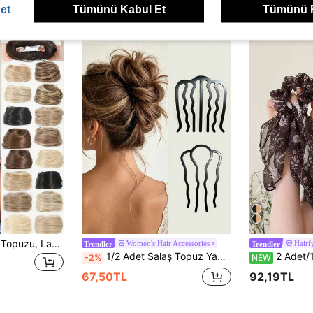
et
Tümünü Kabul Et
Tümünü 
3 İnç Sentetik Saç Topuzu, Lastikli Saç Tokası ile, Kadınlar İçin Klipsli Saç Uzatma At Kuyruğu, Saç İpi Lastik Bant, Güzellik, Ev, Saç Aksesuarları
Women's Hair Accessories
Hairf
Trendler
Trendler
1/2 Adet Salaş Topuz Yapıcı Metal Saç Çubuğu U Şekilli Saç Tarağı Örgü Aparatı Saç Tokası Saç İğnesi
2 Adet/1 Adet Paisley Çiçekli Şeritli Scrun
-2%
NEW
67,50TL
92,19TL