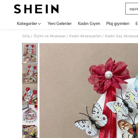
squi
Use up 
Kategoriler
Yeni Gelenler
Kadın Giyim
Plaj giyimleri
E
Giriş
Giyim ve Aksesuar
Kadın Aksesuarları
Kadın Saç Aksesuar
/
/
/