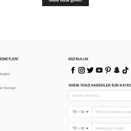
İZMETLERİ
BİZİ BULUN
rgiler
n
SHEIN TARZI HABERLER IÇIN KAY
an Sorular
TR + 90
TR + 90