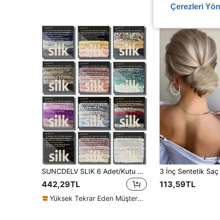
Çerezleri Yön
SUNCDELV SLIK 6 Adet/Kutu %100 Dut İpeği Saç Tokası, El Yapımı Doğal İpek Saç Lastiği, Kadınlar ve Kızlar İçin, Düz Renk Saç Aksesuarları
442,29TL
113,59TL
Yüksek Tekrar Eden Müşteriler