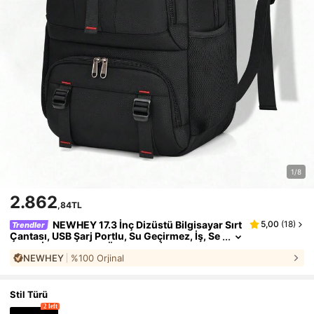
1/8
2.862
,84TL
NEWHEY 17.3 İnç Dizüstü Bilgisayar Sırt
5,00
(
18
)
Trendler
Çantası, USB Şarj Portlu, Su Geçirmez, İş, Se
yahat, İş Dünyası ve Öğrenciler İçin
NEWHEY
%100 Orjinal
Stil Türü
2 left