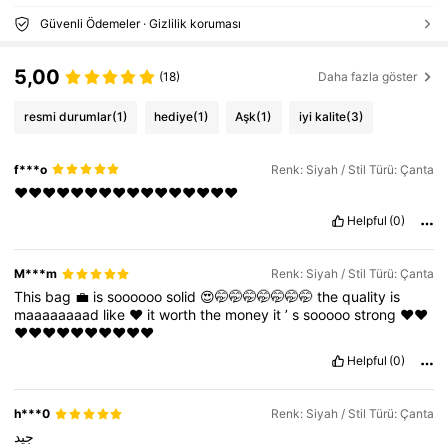
Güvenli Ödemeler · Gizlilik koruması
5,00
(18)
Daha fazla göster
resmi durumlar
(1)
hediye
(1)
Aşk
(1)
iyi kalite
(3)
f***o
Renk: Siyah / Stil Türü: Çanta
♥️♥️♥️♥️♥️♥️♥️♥️♥️♥️♥️♥️♥️♥️♥️♥️
Helpful
(0)
M***m
Renk: Siyah / Stil Türü: Çanta
This
bag
💼
is
soooooo
solid
😍🤭🤭🤭🤭🤭🤭🤭
the
quality
is
maaaaaaaad
like
❤️
it
worth
the
money
it
’
s
sooooo
strong
❤️❤️
❤️❤️❤️❤️❤️❤️❤️❤️❤️❤️
Helpful
(0)
h***0
Renk: Siyah / Stil Türü: Çanta
جيد