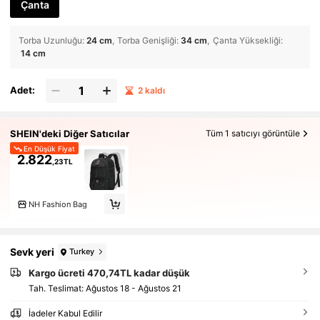
Çanta
Torba Uzunluğu
:
24 cm
Torba Genişliği
:
34 cm
Çanta Yüksekliği
:
14 cm
Adet:
2 kaldı
SHEIN'deki Diğer Satıcılar
Tüm 1 satıcıyı görüntüle
En Düşük Fiyat
2.822
,23TL
NH Fashion Bag
Sevk yeri
Turkey
Kargo ücreti 470,74TL kadar düşük
Tah. Teslimat:
Ağustos 18 - Ağustos 21
İadeler Kabul Edilir