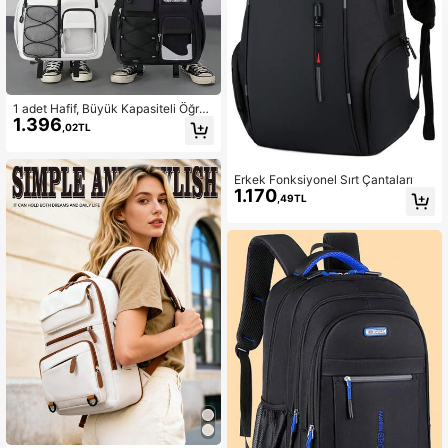
1 adet Hafif, Büyük Kapasiteli Öğren
1.396
ci Sırt Çantası, Minimalist Günlük K
,02TL
ullanım Çantası, Okul, Üniversite Ça
ntası, Büyük Kapasiteli Seyahat Ça
ntası, Seyahat İçin Çanta
Erkek Fonksiyonel Sırt Çantaları
1.170
,49TL