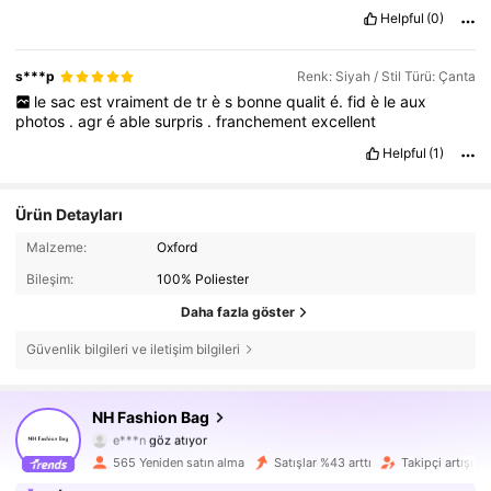
Helpful
(0)
s***p
Renk: Siyah / Stil Türü: Çanta
le
sac
est
vraiment
de
tr
è
s
bonne
qualit
é.
fid
è
le
aux
photos
.
agr
é
able
surpris
.
franchement
excellent
Helpful
(1)
Ürün Detayları
Malzeme:
Oxford
Bileşim:
100% Poliester
Daha fazla göster
3.5K Takipçiler
4,82
Güvenlik bilgileri ve iletişim bilgileri
3.5K Takipçiler
4,82
NH Fashion Bag
e***n
göz atıyor
3.5K Takipçiler
4,82
565 Yeniden satın alma
Satışlar %43 arttı
Takipçi artışı 4