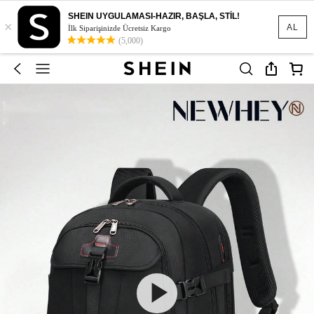
SHEIN UYGULAMASI-HAZIR, BAŞLA, STİL!
×
AL
İlk Siparişinizde Ücretsiz Kargo
(5,000)