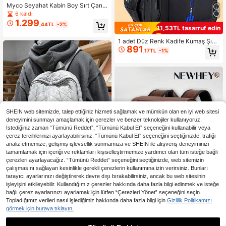
Myco Seyahat Kabin Boy Sırt Çant
ası (Havayolu Onaylı Seyahat Sırt Ç
6 kaldı
antası), Genişleyebilir 40L Kişisel E
1.299
,44TL
-2%
şya Sırt Çantası, Uçuş Standartların
11,53TL tasarruf edin
a Uygun, Wizz Air Bagaj Etiketi, Ave
l Sırt Çantası, Hafta Sonu Gezileri,
1 adet Düz Renk Kadife Kumaş Şık
891
Üniversite ve Ofis İçin Uygun
Sportif Mini Göğüs Çantası, Sade v
,17TL
-1%
e Çok Yönlü Omuz Çantası Öğrenci
Hediyeleri Sonbahar Noel Çantası K
emer Çantası Seyahat Çantası Kış
Noel Hediyeleri Bel Çantası Şık Gün
lük Dış Mekan Şükran Günü Çantas
ı Tatil Saklama Çantası Postacı Çan
tası Omuz Çantası Motosikletçi Çan
tası Yürüyüş Büyük Kapasiteli Çok
Fonksiyonlu Taşınabilir Tatil Yan Ça
SHEIN web sitemizde, talep ettiğiniz hizmeti sağlamak ve mümkün olan en iyi web sitesi
ntası Kese Kemer Çantası Erkekler İ
deneyimini sunmayı amaçlamak için çerezler ve benzer teknolojiler kullanıyoruz.
çin Festival Telefon Çantası, İş Çant
İstediğiniz zaman “Tümünü Reddet”, “Tümünü Kabul Et” seçeneğini kullanabilir veya
ası, Seyahat Çantaları
çerez tercihlerinizi ayarlayabilirsiniz. “Tümünü Kabul Et” seçeneğini seçtiğinizde, trafiği
analiz etmemize, gelişmiş işlevsellik sunmamıza ve SHEIN ile alışveriş deneyiminizi
tamamlamak için içeriği ve reklamları kişiselleştirmemize yardımcı olan tüm isteğe bağlı
çerezleri ayarlayacağız. “Tümünü Reddet” seçeneğini seçtiğinizde, web sitemizin
çalışmasını sağlayan kesinlikle gerekli çerezlerin kullanımına izin verirsiniz. Bunları
tarayıcı ayarlarınızı değiştirerek devre dışı bırakabilirsiniz, ancak bu web sitesinin
işleyişini etkileyebilir. Kullandığımız çerezler hakkında daha fazla bilgi edinmek ve isteğe
Lingge Sırt Çantası Yeni Günlü
NEW
bağlı çerez ayarlarınızı ayarlamak için lütfen “Çerezleri Yönet” seçeneğini seçin.
671
k Sırt Çantası Üniversite Öğrencisi İ
Topladığımız verileri nasıl işlediğimiz hakkında daha fazla bilgi için
Gizlilik Politikamızı
,67TL
çin Büyük Kapasiteli Sırt Çantası
görmek için buraya tıklayın.
En Çok Satanlar
NH Fashion Bag