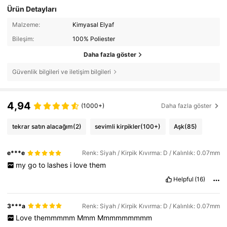
Ürün Detayları
Malzeme:
Kimyasal Elyaf
Bileşim:
100% Poliester
Daha fazla göster
Güvenlik bilgileri ve iletişim bilgileri
4,94
(1000+)
Daha fazla göster
tekrar satın alacağım
(2)
sevimli kirpikler
(100+)
Aşk
(85)
e***e
Renk: Siyah / Kirpik Kıvırma: D / Kalınlık: 0.07mm
my
go
to
lashes
i
love
them
Helpful
(16)
3***a
Renk: Siyah / Kirpik Kıvırma: D / Kalınlık: 0.07mm
Love
themmmmm
Mmm
Mmmmmmmmm