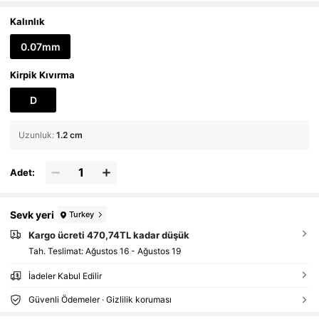
Kirpik Uzatma Seti, Kirpik Kümeleri, Tek Kirpi
kler, Takma Kirpikler
Kalınlık
0.07mm
Kirpik Kıvırma
D
Uzunluk
:
1.2 cm
Adet:
Sevk yeri
Turkey
Kargo ücreti 470,74TL kadar düşük
Tah. Teslimat:
Ağustos 16 - Ağustos 19
İadeler Kabul Edilir
Güvenli Ödemeler · Gizlilik koruması