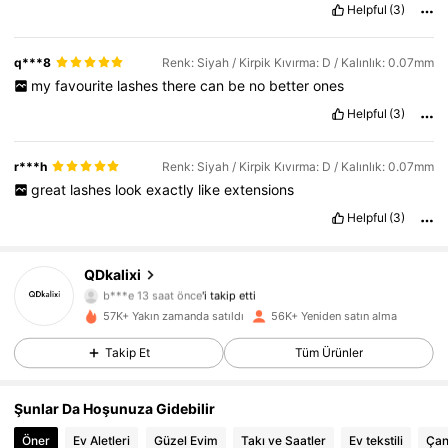
Helpful
(3)
q***8
Renk: Siyah / Kirpik Kıvırma: D / Kalınlık: 0.07mm
my
favourite
lashes
there
can
be
no
better
ones
Helpful
(3)
r***h
Renk: Siyah / Kirpik Kıvırma: D / Kalınlık: 0.07mm
great
lashes
look
exactly
like
extensions
Helpful
(3)
QDkalixi
8.1K Takipçiler
4,89
b***e
13 saat önce
'i takip etti
57K+ Yakın zamanda satıldı
56K+ Yeniden satın alma
8.1K Takipçiler
4,89
Takip Et
Tüm Ürünler
8.1K Takipçiler
4,89
Şunlar Da Hoşunuza Gidebilir
8.1K Takipçiler
4,89
Öner
Ev Aletleri
Güzel Evim
Takı ve Saatler
Ev tekstili
Çan