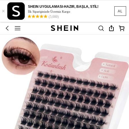
SHEIN UYGULAMASI-HAZIR, BAŞLA, STİL!
×
AL
İlk Siparişinizde Ücretsiz Kargo
(5,000)