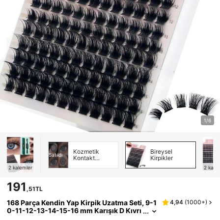
1/6
Kozmetik
Bireysel
Satıldı
Kontakt
Kirpikler
Lensler
2
kalemler
2
kale
191
,51TL
168 Parça Kendin Yap Kirpik Uzatma Seti, 9-1
4,94
(
1000+
)
0-11-12-13-14-15-16 mm Karışık D Kıvrı
mlı Kalın ve Uzun Kirpik Kümeleri, Evde