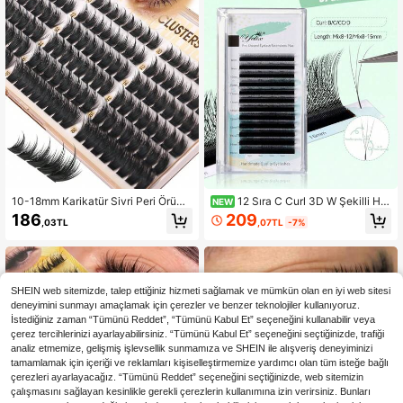
10-18mm Karikatür Sivri Peri Örümc
12 Sıra C Curl 3D W Şekilli Ha
NEW
ek Tüylü Kirpik Uzatma Demeti, CD
zır Fan Kirpikler W Kirpikler 3D Yon
209
186
,07TL
-7%
,03TL
Kıvrım İnce İplik Tekli Kirpik Demeti,
ca Takma Kirpikler Tekli Kirpikler Di
Kore Stili
kişsiz Hacimli Kirpik Uzatma Kirpik
Sanatçısı Malzemeleri
SHEIN web sitemizde, talep ettiğiniz hizmeti sağlamak ve mümkün olan en iyi web sitesi
deneyimini sunmayı amaçlamak için çerezler ve benzer teknolojiler kullanıyoruz.
İstediğiniz zaman “Tümünü Reddet”, “Tümünü Kabul Et” seçeneğini kullanabilir veya
çerez tercihlerinizi ayarlayabilirsiniz. “Tümünü Kabul Et” seçeneğini seçtiğinizde, trafiği
analiz etmemize, gelişmiş işlevsellik sunmamıza ve SHEIN ile alışveriş deneyiminizi
tamamlamak için içeriği ve reklamları kişiselleştirmemize yardımcı olan tüm isteğe bağlı
çerezleri ayarlayacağız. “Tümünü Reddet” seçeneğini seçtiğinizde, web sitemizin
çalışmasını sağlayan kesinlikle gerekli çerezlerin kullanımına izin verirsiniz. Bunları