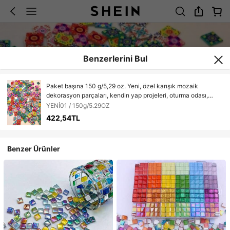
Benzerlerini Bul
Paket başına 150 g/5,29 oz. Yeni, özel karışık mozaik
dekorasyon parçaları, kendin yap projeleri, oturma odası,
mutfak, banyo, ev dekorasyonu, bahçe dekorasyonu ve
YENİ01 / 150g/5.29OZ
kendin yap cam eşya malzemeleri için uygundur. Kendi
422,54TL
fikirlerinize göre özgürce birleştirerek benzersiz sanat eserleri
yaratabilirsiniz.
Benzer Ürünler