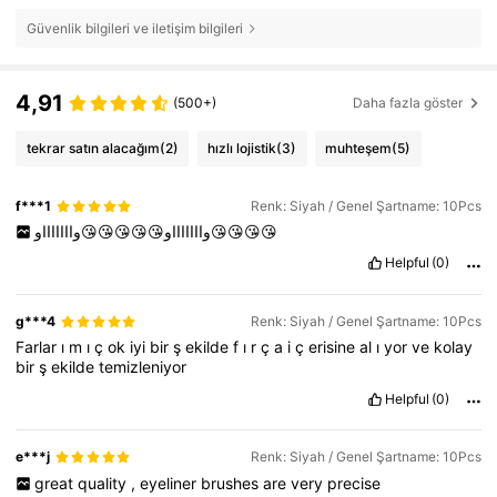
Güvenlik bilgileri ve iletişim bilgileri
4,91
(500+)
Daha fazla göster
tekrar satın alacağım
(2)
hızlı lojistik
(3)
muhteşem
(5)
f***1
Renk: Siyah / Genel Şartname: 10Pcs
واااااااو😘😘😘😘😘واااااااو😘😘😘😘
Helpful
(0)
g***4
Renk: Siyah / Genel Şartname: 10Pcs
Farlar
ı
m
ı
ç
ok
iyi
bir
ş
ekilde
f
ı
r
ç
a
i
ç
erisine
al
ı
yor
ve
kolay
bir
ş
ekilde
temizleniyor
Helpful
(0)
e***j
Renk: Siyah / Genel Şartname: 10Pcs
great
quality
,
eyeliner
brushes
are
very
precise