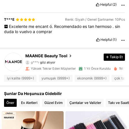
Helpful
(2)
T***E
Renk: Siyah / Genel Şartname: 10Pcs
Excelente
me
encant
ó.
Recomendado
es
tan
hermoso
.
sin
duda
lo
vuelvo
a
comprar
Helpful
(1)
134K Takipçiler
4,92
MAANGE Beauty Tool
Takip Et
g***r
göz atıyor
134K Takipçiler
4,92
Yüksek Tekrar Eden Müşteriler
1 Yıl Önce Kuruldu
1M Yak
134K Takipçiler
4,92
iyi kalite (9999+)
yumuşak (9999+)
ekonomik (9999+)
çok tatlı
134K Takipçiler
4,92
Şunlar Da Hoşunuza Gidebilir
Öner
Ev Aletleri
Güzel Evim
Çantalar ve Valizler
Takı ve Saat
134K Takipçiler
4,92
134K Takipçiler
4,92