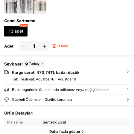
seti vb.
Genel Şartname
9 left
13 adet
Adet:
9 kaldı
Sevk yeri
Turkey
Kargo ücreti 470,74TL kadar düşük
Tah. Teslimat:
Ağustos 16 - Ağustos 19
Bu kategorideki ürünler iade edilemez veya değiştirilemez.
Güvenli Ödemeler · Gizlilik koruması
Ürün Detayları
Malzeme:
Sentetik Elyaf
Daha fazla göster