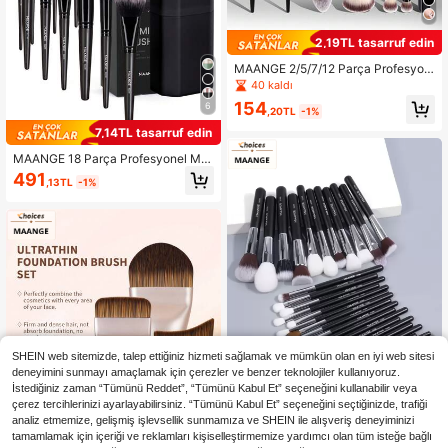
2,19TL tasarruf edin
MAANGE 2/5/7/12 Parça Profesyon
el Makyaj Fırçası Seti, Allık Fırçası,
40 kaldı
Fondöten Fırçası, Pudra Fırçası, Far
154
6
Fırçası, Kontür Fırçası, Kapatıcı Fırç
,20TL
-1%
ası, Taşınabilir Seyahat Makyaj Fırç
7,14TL tasarruf edin
ası Seti, Kadınlar ve Kızlar İçin Hedi
ye Olarak Uygundur
MAANGE 18 Parça Profesyonel Ma
kyaj Fırçası Seti, Yumuşak Fiber Ma
491
,13TL
-1%
lzeme, Fondöten Fırçası, Far Fırçası,
Pudra Fırçası, Kapatıcı Fırçası, Kont
ür Fırçası, Karıştırma Fırçası, Kaş Fır
çası İçerir, Tam Makyaj Araç Kiti, Se
yahat İçin Gerekli, Mükemmel Hedi
ye
SHEIN web sitemizde, talep ettiğiniz hizmeti sağlamak ve mümkün olan en iyi web sitesi
deneyimini sunmayı amaçlamak için çerezler ve benzer teknolojiler kullanıyoruz.
5
İstediğiniz zaman “Tümünü Reddet”, “Tümünü Kabul Et” seçeneğini kullanabilir veya
çerez tercihlerinizi ayarlayabilirsiniz. “Tümünü Kabul Et” seçeneğini seçtiğinizde, trafiği
14,81TL tasarruf edin
analiz etmemize, gelişmiş işlevsellik sunmamıza ve SHEIN ile alışveriş deneyiminizi
tamamlamak için içeriği ve reklamları kişiselleştirmemize yardımcı olan tüm isteğe bağlı
MAANGE 10/27/30 Parça Profesyo