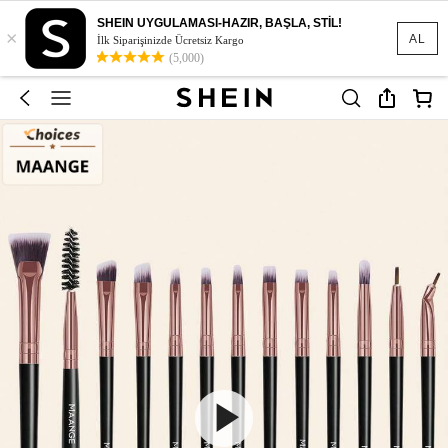
SHEIN UYGULAMASI-HAZIR, BAŞLA, STİL!
×
AL
İlk Siparişinizde Ücretsiz Kargo
(5,000)