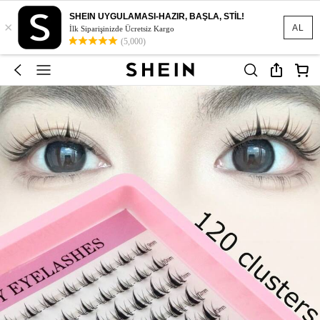
SHEIN UYGULAMASI-HAZIR, BAŞLA, STİL!
×
AL
İlk Siparişinizde Ücretsiz Kargo
(5,000)