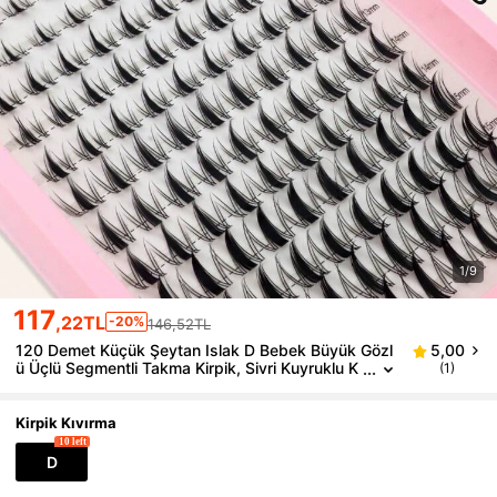
1/9
117
,22TL
-20%
146,52TL
120 Demet Küçük Şeytan Islak D Bebek Büyük Gözl
5,00
ü Üçlü Segmentli Takma Kirpik, Sivri Kuyruklu K
(1)
arikatür Göz, Japon ve Kore Tarzı Tatlı Renkli, M
akyaj Temizleme Gerektirmeyen, Konforlu ve Pratik
Günlük Kirpik
Kirpik Kıvırma
10 left
D