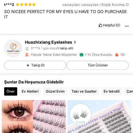
t***2
varsayılan: varsayılan / Kirpik Kıvırma: D
SO
NICEEE
PERFECT
FOR
MY
EYES
U
HAVE
TO
GO
PURCHASE
IT
Helpful
(0)
412 Takipçiler
4,68
Huazhixiang Eyelashes
3***6
1 gün önce
'i takip etti
412 Takipçiler
4,68
Yüksek Tekrar Eden Müşteriler
1 Yıl Önce Kuruldu
78K Yak
412 Takipçiler
4,68
Takip Et
Tüm Ürünler
412 Takipçiler
4,68
412 Takipçiler
4,68
Şunlar Da Hoşunuza Gidebilir
412 Takipçiler
4,68
Öner
Ev Aletleri
Güzel Evim
Takı ve Saatler
Ev tekstili
Çan
412 Takipçiler
4,68
412 Takipçiler
4,68
412 Takipçiler
4,68
412 Takipçiler
4,68