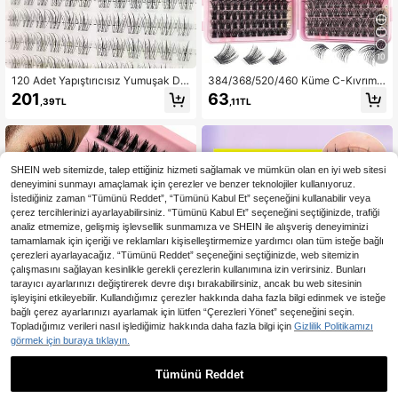
10
120 Adet Yapıştırıcısız Yumuşak Do
384/368/520/460 Küme C-Kıvrım
ğal Görünümlü Sahte Kirpikler, Nari
Karışık Uzunluk (8-16mm) Doğal Kir
201
63
,39TL
,11TL
n Ayçiçeği Desenli, C Şeklinde Kıvrı
pik Uzatma Seti - Kabarık, Hafif, Ye
mlı Kirpikler
niden Kullanılabilir Küme Kirpikler, C
-Kıvrım Tek Küme Takma Kirpikler |
Kalın, Kıvrık Kirpik Kümeleri | Bölüm
lü Tek Takma Kirpikler | Hafif, Kabar
ık, Ultra Yumuşak Suni Vizon Malze
SHEIN web sitemizde, talep ettiğiniz hizmeti sağlamak ve mümkün olan en iyi web sitesi
me | Mükemmel Kendin Yap Kirpik
deneyimini sunmayı amaçlamak için çerezler ve benzer teknolojiler kullanıyoruz.
Uzatma Seçeneği, Günlük Kullanım,
İstediğiniz zaman “Tümünü Reddet”, “Tümünü Kabul Et” seçeneğini kullanabilir veya
Partiler, Düğünler, Cosplay, Noel, C
çerez tercihlerinizi ayarlayabilirsiniz. “Tümünü Kabul Et” seçeneğini seçtiğinizde, trafiği
adılar Bayramı ve Her Türlü Tatil Kut
analiz etmemize, gelişmiş işlevsellik sunmamıza ve SHEIN ile alışveriş deneyiminizi
laması İçin Uygundur.
tamamlamak için içeriği ve reklamları kişiselleştirmemize yardımcı olan tüm isteğe bağlı
çerezleri ayarlayacağız. “Tümünü Reddet” seçeneğini seçtiğinizde, web sitemizin
çalışmasını sağlayan kesinlikle gerekli çerezlerin kullanımına izin verirsiniz. Bunları
tarayıcı ayarlarınızı değiştirerek devre dışı bırakabilirsiniz, ancak bu web sitesinin
işleyişini etkileyebilir. Kullandığımız çerezler hakkında daha fazla bilgi edinmek ve isteğe
bağlı çerez ayarlarınızı ayarlamak için lütfen “Çerezleri Yönet” seçeneğini seçin.
Topladığımız verileri nasıl işlediğimiz hakkında daha fazla bilgi için
Gizlilik Politikamızı
görmek için buraya tıklayın.
Tümünü Reddet
Hinarin 150 Adet D-Curl DIY D
90 Adet Takma Kirpik, Tek Tek Kirpi
NEW