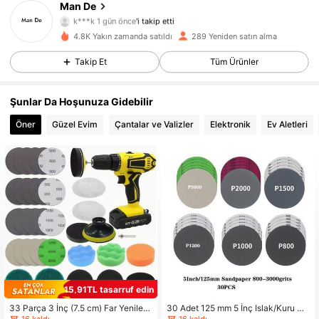
195 Takipçiler
4,86
Man De
k***k
1 gün önce
'i takip etti
195 Takipçiler
4,86
4.8K Yakın zamanda satıldı
289 Yeniden satın alma
195 Takipçiler
4,86
Takip Et
Tüm Ürünler
195 Takipçiler
4,86
195 Takipçiler
4,86
Şunlar Da Hoşunuza Gidebilir
195 Takipçiler
4,86
Öner
Güzel Evim
Çantalar ve Valizler
Elektronik
Ev Aletleri
195 Takipçiler
4,86
195 Takipçiler
4,86
195 Takipçiler
4,86
15,91TL tasarruf edin
33 Parça 3 İnç (7.5 cm) Far Yenilem
30 Adet 125 mm 5 İnç Islak/Kuru Zı
e Kiti, Zımpara Pedleri, Parlatma Pe
mpara Kağıdı, 800-3000 Kum Karış