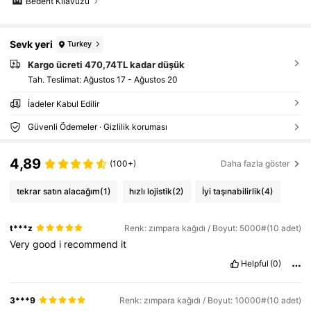
Bedent Kılavuzu
Sevk yeri
Turkey
Kargo ücreti 470,74TL kadar düşük
Tah. Teslimat:
Ağustos 17 - Ağustos 20
İadeler Kabul Edilir
Güvenli Ödemeler · Gizlilik koruması
4,89
(100+)
Daha fazla göster
tekrar satın alacağım
(1)
hızlı lojistik
(2)
İyi taşınabilirlik
(4)
t***z
Renk: zımpara kağıdı / Boyut: 5000#(10 adet)
Very
good
i
recommend
it
Helpful
(0)
3***9
Renk: zımpara kağıdı / Boyut: 10000#(10 adet)