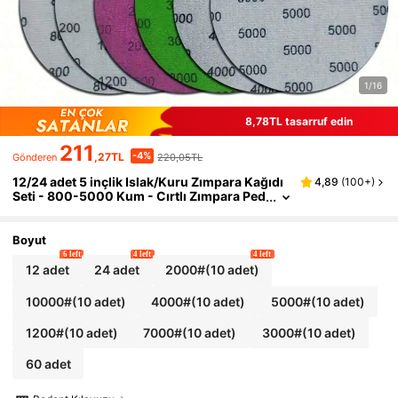
1/16
8,78TL tasarruf edin
211
-4%
,27TL
220,05TL
Gönderen
12/24 adet 5 inçlik Islak/Kuru Zımpara Kağıdı
4,89
(
100+
)
Seti - 800-5000 Kum - Cırtlı Zımpara Ped
i Seti, Elektrikli Taşlama Makinesi Aksesu
arları İçin Uygundur
Boyut
6 left
4 left
4 left
12 adet
24 adet
2000#(10 adet)
10000#(10 adet)
4000#(10 adet)
5000#(10 adet)
1200#(10 adet)
7000#(10 adet)
3000#(10 adet)
60 adet