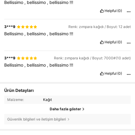
Bellissimo
,
bellissimo
,
bellissimo
!!!
Helpful
(0)
3***9
Renk: zımpara kağıdı / Boyut: 12 adet
Bellissimo
,
bellissimo
,
bellissimo
!!!
Helpful
(0)
3***9
Renk: zımpara kağıdı / Boyut: 7000#(10 adet)
Bellissimo
,
bellissimo
,
bellissimo
!!!
Helpful
(0)
Ürün Detayları
Malzeme:
Kağıt
Daha fazla göster
195 Takipçiler
4,86
Güvenlik bilgileri ve iletişim bilgileri
195 Takipçiler
4,86