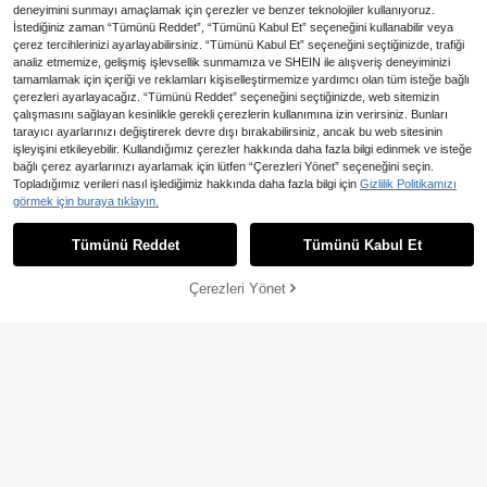
deneyimini sunmayı amaçlamak için çerezler ve benzer teknolojiler kullanıyoruz.
İstediğiniz zaman “Tümünü Reddet”, “Tümünü Kabul Et” seçeneğini kullanabilir veya
çerez tercihlerinizi ayarlayabilirsiniz. “Tümünü Kabul Et” seçeneğini seçtiğinizde, trafiği
analiz etmemize, gelişmiş işlevsellik sunmamıza ve SHEIN ile alışveriş deneyiminizi
tamamlamak için içeriği ve reklamları kişiselleştirmemize yardımcı olan tüm isteğe bağlı
çerezleri ayarlayacağız. “Tümünü Reddet” seçeneğini seçtiğinizde, web sitemizin
çalışmasını sağlayan kesinlikle gerekli çerezlerin kullanımına izin verirsiniz. Bunları
Zımpara Diskleri
tarayıcı ayarlarınızı değiştirerek devre dışı bırakabilirsiniz, ancak bu web sitesinin
17 kaldı
işleyişini etkileyebilir. Kullandığımız çerezler hakkında daha fazla bilgi edinmek ve isteğe
625
bağlı çerez ayarlarınızı ayarlamak için lütfen “Çerezleri Yönet” seçeneğini seçin.
,58TL
Topladığımız verileri nasıl işlediğimiz hakkında daha fazla bilgi için
Gizlilik Politikamızı
Yeni ve eski modeller rastgele gönd
görmek için buraya tıklayın.
erilecektir. Bu, seramik karo kesme
251
,88TL
kenarlarının (100 mm/80 mm) kuru
Tümünü Reddet
Tümünü Kabul Et
parlatılması ve ayrıca mermer ve ku
vars taşının pahlanması ve kenar ta
şlaması (150# M14 spiral bağlantı) i
Çerezleri Yönet
SEPETE EKLE
çin kullanılan bir M14 açılı taşlama
%4% İNDİRİM!
makinesidir. Yüksek kaliteli elmas a
şındırıcı ve reçine ile üretilmiştir.
20 Adet/Set 5 İnç Sünger Zımpara B
loğu - Temizleme Fırçalı Ultra İnce
600
,88TL
-2%
13,17TL tasarruf edin
Sünger Zımpara Pedleri, Yumuşak K