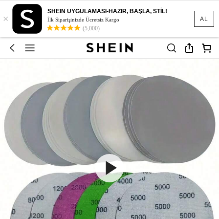
SHEIN UYGULAMASI-HAZIR, BAŞLA, STİL!
×
AL
İlk Siparişinizde Ücretsiz Kargo
(5,000)