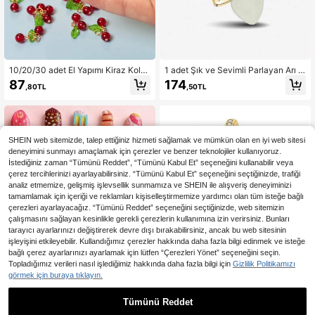
10/20/30 adet El Yapımı Kiraz Koly
1 adet Şık ve Sevimli Parlayan Arı B
e Ucu, Eşsiz Niş Tasarım, Kendin Ya
oncuklu Süs Eşyası, Kadın Bileklik/
87
174
,80TL
,50TL
p Kolye, Bileklik, Anahtarlık, Mini H
Bilezik Yapımı ve Günlük Aksesuar
ediye İçin Uygundur
Dekorasyonu İçin Uygundur
SHEIN web sitemizde, talep ettiğiniz hizmeti sağlamak ve mümkün olan en iyi web sitesi
deneyimini sunmayı amaçlamak için çerezler ve benzer teknolojiler kullanıyoruz.
İstediğiniz zaman “Tümünü Reddet”, “Tümünü Kabul Et” seçeneğini kullanabilir veya
çerez tercihlerinizi ayarlayabilirsiniz. “Tümünü Kabul Et” seçeneğini seçtiğinizde, trafiği
analiz etmemize, gelişmiş işlevsellik sunmamıza ve SHEIN ile alışveriş deneyiminizi
tamamlamak için içeriği ve reklamları kişiselleştirmemize yardımcı olan tüm isteğe bağlı
çerezleri ayarlayacağız. “Tümünü Reddet” seçeneğini seçtiğinizde, web sitemizin
çalışmasını sağlayan kesinlikle gerekli çerezlerin kullanımına izin verirsiniz. Bunları
tarayıcı ayarlarınızı değiştirerek devre dışı bırakabilirsiniz, ancak bu web sitesinin
işleyişini etkileyebilir. Kullandığımız çerezler hakkında daha fazla bilgi edinmek ve isteğe
7
bağlı çerez ayarlarınızı ayarlamak için lütfen “Çerezleri Yönet” seçeneğini seçin.
Topladığımız verileri nasıl işlediğimiz hakkında daha fazla bilgi için
Gizlilik Politikamızı
En Çok Satanlar
Mula Design
görmek için buraya tıklayın.
1 Adet Altın Pembe Emaye Zirk
NEW
onyalı Dünya Küresi, Seyahat Valiz
161
,33TL
-12%
i, Uçak ve Pasaport Kolye Ucu Char
Tümünü Reddet
m, Yılan Zincir Bileklik ve Kolye Bon