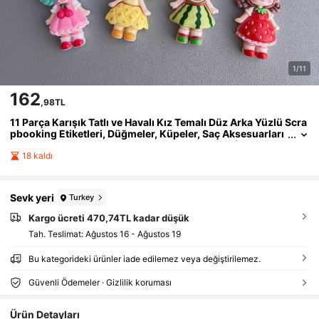
1/11
162
,98TL
11 Parça Karışık Tatlı ve Havalı Kız Temalı Düz Arka Yüzlü Scra
pbooking Etiketleri, Düğmeler, Küpeler, Saç Aksesuarları
Kendin Yap El Sanatı Dekoratif Etiket Parçaları (14 Yaş ve
Üzeri Yetişkinler İçin Takı Yapımı)
18 kaldı
Sevk yeri
Turkey
Kargo ücreti 470,74TL kadar düşük
Tah. Teslimat:
Ağustos 16 - Ağustos 19
Bu kategorideki ürünler iade edilemez veya değiştirilemez.
Güvenli Ödemeler · Gizlilik koruması
Ürün Detayları