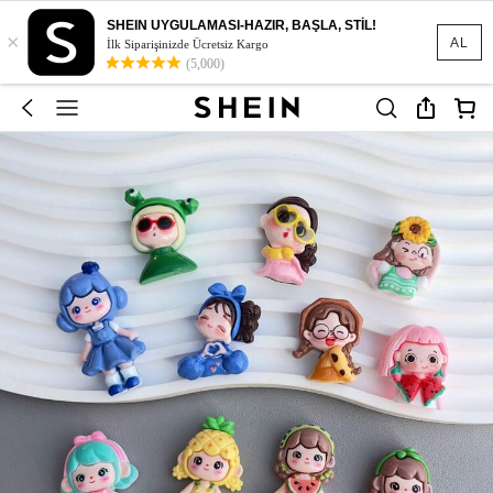
SHEIN UYGULAMASI-HAZIR, BAŞLA, STİL!
×
AL
İlk Siparişinizde Ücretsiz Kargo
(5,000)