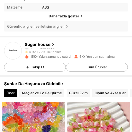
Malzeme:
ABS
Daha fazla göster
Güvenlik bilgileri ve iletişim bilgileri
7.3K Takipçiler
4,92
Sugar house
s***n
göz atıyor
7.3K Takipçiler
4,92
15K+ Yakın zamanda satıldı
6K+ Yeniden satın alma
7.3K Takipçiler
4,92
Takip Et
Tüm Ürünler
7.3K Takipçiler
4,92
Şunlar Da Hoşunuza Gidebilir
Öner
Araçlar ve Ev Geliştirme
Güzel Evim
Giyim ve Aksesuar
7.3K Takipçiler
4,92
7.3K Takipçiler
4,92
7.3K Takipçiler
4,92