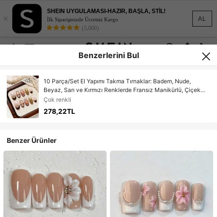
SHEIN UYGULAMASI-HAZIR, BAŞLA, STİL!
×
AL
İlk Siparişinizde Ücretsiz Kargo
(5,000)
Benzerlerini Bul
10 Parça/Set El Yapımı Takma Tırnaklar: Badem, Nude,
Beyaz, Sarı ve Kırmızı Renklerde Fransız Manikürlü, Çiçek
Desenli ve Dalgalı Desenli Gel-X Takma Tırnaklar, Turuncu
Çok renkli
Gradyan ve Puantiyeli ve Çizgili Kedi Gözü Takma Tırnaklar,
278,22TL
Parti, Düğün ve Günlük Kullanım İçin Uygundur, 1 Adet Jel
Yapıştırıcı ve 1 Adet Tırnak Törpüsü İçerir, Kadınlar ve Kızlar
İçin Harika Bir Hediye
Benzer Ürünler