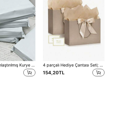
100 Adet Kalınlaştırılmış Kurye Torbası, Lojistik Paketleme Torbası, Kıyafet Teslimat Paketleme Torbası, Mühürlü Paketleme Torbası, Kapatılabilir Paketleme Torbası, Farklı Boyut Seçenekleri Mevcut
4 parçalı Hediye Çantası Seti; 1 Hediye Çantası, 1 Ambalaj Kağıdı, Kurdeleli 1 Kart, Alışveriş Çantası, Saplı ve Fiyonklu Kanvas Çanta İçerir. Yüksek Kaliteli Kağıt Hediye Çantası; Kadınlar İçin Düğün Partisi, Noel, Şükran Günü, Yeni Yıl, Düğün, Doğum Günü, Sevgililer Günü, Nedime Partisi, Kız Arkadaş Partisi ve Diğer Özel Günler İçin Uygundur.
154,20TL