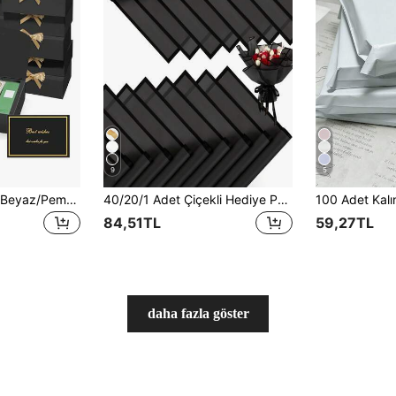
9
5
10/4/2 Adet Siyah/Beyaz/Pembe Kapaklı ve Kurdeleli Hediye Kutuları, Nedime Davetiyesi Hediye Kutuları, Düğün ve Doğum Günü Hediye Kutuları, Çeşitli Partiler, Sevgililer Günü Hediyeleri, Paketleme, DIY El Sanatları, Makyaj Saklama Kutuları, Mezuniyet Hediye Paketleme
40/20/1 Adet Çiçekli Hediye Paketleme Kağıdı, Kore Tarzı Buket Sarma Kağıdı, DIY El Yapımı Hediye Paketleme Dekorasyonu Çiçek Malzemeleri, 23in X 23in, Paketleme Kağıdı, Pelür Kağıdı, Buket Malzemeleri, Pembe Pelür Kağıdı, Hediye Çantaları ve Paketleme İçin Uygun, Çok Renkli Hediye Paketleme Kağıdı, Sevgililer Günü Hediye Paketleme Kağıdı, Doğum Günü Sanat Kağıdı El Sanatları, Cadılar Bayramı, Şükran Günü, Noel, Yılbaşı, Okula Dönüş Sezonu, Hediye Paketleme, El Sanatları, Püsküllü Garland, Mezuniyet Hediye Paketleme Kağıdı (Şeffaf Siyah)
84,51TL
59,27TL
daha fazla göster