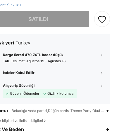
ent Kılavuzu
, ürün tükendi.
SATILDI
k yeri
Turkey
Kargo ücreti 470,74TL kadar düşük
Tah. Teslimat:
Ağustos 15 - Ağustos 18
İadeler Kabul Edilir
Alışveriş Güvenliği
Güvenli Ödemeler
Gizlilik koruması
lama
Bekarlığa veda partisi,Düğün partisi,Theme Party,Okul Partisine Dönüş,Do
bilgileri ve iletişim bilgileri
4,94
55
1.3K
t Ve Beden