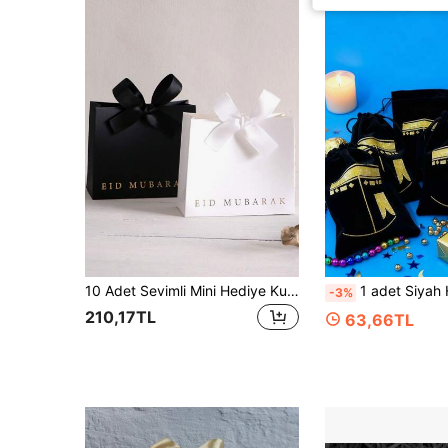
10 Adet Sevimli Mini Hediye Kutusu, Minimalist Yazı Tasarımı ve Kurdeleli, Boyut: 10,5 * 10 * 4,5 Cm - Şekerleme, Çikolata, Şık Hediyeler, Okul Malzemeleri ve Okula Dönüş Hediyeleri İçin İdeal
1 adet Siyah Hediye Çantası, Altın Fener Desenli - Hac, Fenerler, Yıldızlar ve İslami Kutlamalar İç
-3%
210,17TL
63,66TL