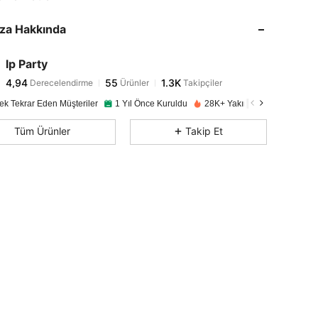
4,94
55
1.3K
za Hakkında
4,94
55
1.3K
4,94
55
1.3K
lp Party
4,94
55
1.3K
Derecelendirme
Ürünler
Takipçiler
m***5
1 gün önce
'i takip etti
4,94
55
1.3K
ek Tekrar Eden Müşteriler
1 Yıl Önce Kuruldu
28K+ Yakın zamanda satıldı
4,94
55
1.3K
Tüm Ürünler
Takip Et
4,94
55
1.3K
4,94
55
1.3K
4,94
55
1.3K