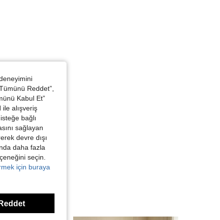
 deneyimini
 “Tümünü Reddet”,
ümünü Kabul Et”
ile alışveriş
isteğe bağlı
asını sağlayan
irerek devre dışı
kında daha fazla
eçeneğini seçin.
örmek için buraya
Reddet