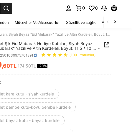
0
0
 to select.
Beden
Mücevher Ve Aksesuarlar
Güzellik ve sağlık
Ayakkabı
Ev T
10'lu Set Şık Eid Mubarak Hediye Kutuları, Siyah Beyaz "Eid Mubarak" Yazılı ve Altın Kurdeleli, Boyut: 11.5 * 10 * 4.5cm - Hac gibi İslami bayramlar için şekerleme, çikolata ve küçük hediyelerin paketlenmesi için idealdir.
Set Şık Eid Mubarak Hediye Kutuları, Siyah Beyaz
barak" Yazılı ve Altın Kurdeleli, Boyut: 11.5 * 10 *
- Hac gibi İslami bayramlar için şekerleme,
h2501039975701891
(100+ Yorumlar)
ta ve küçük hediyelerin paketlenmesi için idealdir.
9
,60TL
174,50TL
-20%
ICE AND AVAILABILITY
t
et kara kutu - siyah kurdele
det pembe kutu-koyu pembe kurdele
det beyaz kutu - beyaz kurdele