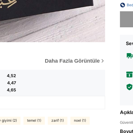
Bed
Üzgünüm
Sev
Daha Fazla Görüntüle
4,52
4,47
4,65
Açık
 giyimi (2)
temel (1)
zarif (1)
noel (1)
Güvenlik 
Boyu