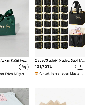
, Parti Için Modern Yeşil Slogan Grafik Yay Dekor Hediye Paketleme Kutusu
2 adet/5 adet/10 adet, Saplı Mini Hediye Çantaları Küçük Noel Hediye Çantaları Metalik Folyo Kağıt 4x4.75x2.25'' Ekstra Küçük Teşekkür Hediye Çantaları Etiketli Toplu Sevgililer Günü, Yıldönümü, Doğum Günü Partisi Düğün (Siyah/Beyaz/Pembe/Koyu Mavi)
131,70TL
Yüksek Tekrar Eden Müşteriler
Yüksek Tekrar Eden Müşteriler