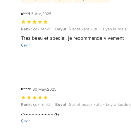
s***i
5 Apr,2025
Renk: çok renkli, Boyut: 5 adet kara kutu - siyah kurdele
Renk:
çok renkli
Boyut:
5 adet kara kutu - siyah kurdele
Tres beau et special, je recommande vivement
Çevir
h***h
30 May,2025
Renk: çok renkli, Boyut: 5 adet beyaz kutu - beyaz kurdele
Renk:
çok renkli
Boyut:
5 adet beyaz kutu - beyaz kurdel
بجننننننننننتنننننننننت
Çevir