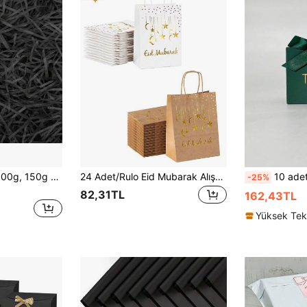
1 adet, 10g, 50g, 100g, 150g Buruşuk Kağıt Parçalayıcı Dolgu, Düğünler, Sevgililer Günü, Cadılar Bayramı, Babalar Günü, Anneler Günü, Partiler, Süslemeler, Kırılgan Hediye Koruması İçin Uygun Hediye Paketleme Malzemesi
24 Adet/Rulo Eid Mubarak Alışveriş Poşetleri - Altın Yaldızlı Yıldız ve Ay Desenli, Büyük Boy Katlanabilir Kırışmaya Dayanıklı Kağıt Hediye Poşetleri, Tatil Alışverişi, Ramazan, Ramazan Bayramı ve Çeşitli Kutlamalar İçin İdeal, Sağlam Kağıt Yapı
10 adet/takım Kağıt Hediye Kutusu
-25%
82,31TL
162,43TL