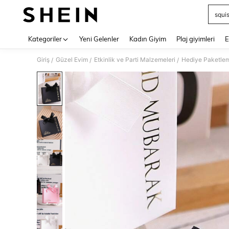
squi
Use up 
Kategoriler
Yeni Gelenler
Kadın Giyim
Plaj giyimleri
E
Giriş
Güzel Evim
Etkinlik ve Parti Malzemeleri
Hediye Paketle
/
/
/