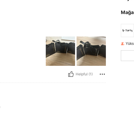
Mağa
Yüks
Helpful (1)
e