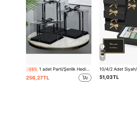
5
1 adet Parti/Şenlik Hediye Kutusu, 1 Katmanlı, 2 Katmanlı veya 3 Katmanlı Mücevher Saklama Sergileme Kutusu
-25%
51,03TL
256,27TL