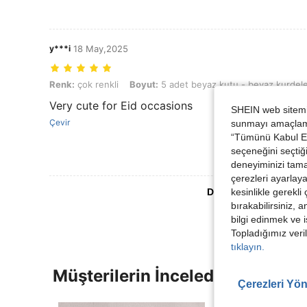
y***i
18 May,2025
Renk: çok renkli, Boyut: 5 adet beyaz kutu - beyaz kurdele
Renk:
çok renkli
Boyut:
5 adet beyaz kutu - beyaz kurdel
Very cute for Eid occasions
SHEIN web sitemiz
Çevir
sunmayı amaçlamak
“Tümünü Kabul Et”
seçeneğini seçtiği
deneyiminizi tama
çerezleri ayarlay
Daha Fazla Değerlen
kesinlikle gerekli
bırakabilirsiniz, 
bilgi edinmek ve i
Topladığımız veril
tıklayın.
Müşterilerin İncelediği Diğer Ür
Çerezleri Yön