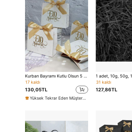
Kurban Bayramı Kutlu Olsun 5 ADET Kurban Bayramı Kurban Bayramı Şeker Hediye Kutuları ile Şenliklerinizi Güzelleştirin - Kutlamalar, Ramazan Bayramı, Ramazan Bayramı, İftar, Sahur, Masa Dekorasyonu ve Samimi Karşılama Hediyeleri İçin Mükemmel
17 kaldı
31 kaldı
130,05TL
127,86TL
Yüksek Tekrar Eden Müşteriler