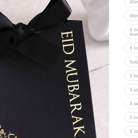
Altı
Altı
5 to
Num
5 t
Sağ 
5 be
5 si
5 şa
5 to
5 ye