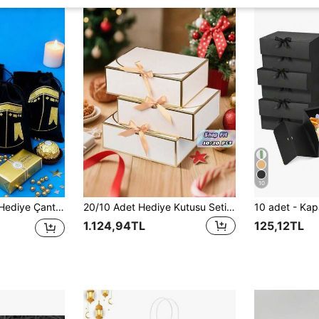
10
in Uygundur. Çekme Halkası, Fener Şekli, Zarif Desen ve Dayanıklı İp ile Tasarlanmıştır.
20/10 Adet Hediye Kutusu Seti, Düğün Davetiyeleri, Gelin Hediyeleri, Doğum Günleri, Partiler, Festivaller İçin Uygun, Kurdele Dahil
1.124,94TL
125,12TL