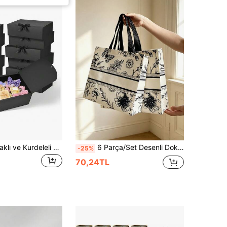
10 adet - Kapaklı ve Kurdeleli Saf Siyah Hediye Kutusu, Nedime Teklif Kutusu, Düğün Hediye Kutusu, Doğum Günü Hediyesi, Bebek Partisi Hediyesi, Sevgililer Günü Hediyesi vb. İçin Uygundur.
6 Parça/Set Desenli Dokunmamış Kumaş Hediye Çantaları, Kalınlaştırılmış Yeniden Kullanılabilir Alışveriş ve Saklama Çantaları, Saplı Tasarımlı Büyük Kapasiteli Hafif El Çantaları, Zarif Desenli Kumaş, Güzel ve Dayanıklı, Düğün Hediyelikleri, Doğum Günü Parti Hediye Çantaları, Kadın Alışveriş Çantaları ve Kıyafet Saklama Düzenleme İçin Uygun, Ayrıca Yurt Saklama Çantası veya Okula Dönüş Malzemeleri Paketleme Çantası Olarak Kullanılabilir, Çoklu Set Toplu Hediye Verme ve Günlük Kullanım İhtiyaçlarını Karşılar, Dokunmamış Kumaş Malzeme Tek Kullanımlık Kağıt Çantalardan Daha Dayanıklı ve Ekonomiktir, Her Hediyeyi İçten Dışa Düşünceli ve Şık Kılar
-25%
70,24TL