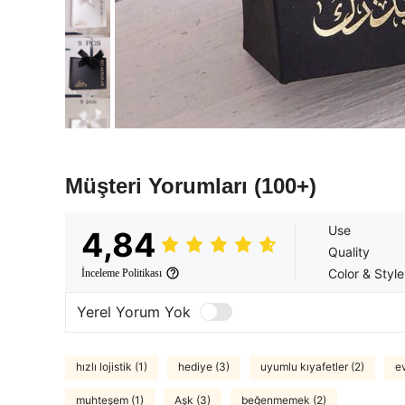
Müşteri Yorumları
(100+)
Use
4,84
Quality
Color & Style
İnceleme Politikası
Yerel Yorum Yok
hızlı lojistik (1)
hediye (3)
uyumlu kıyafetler (2)
ev
muhteşem (1)
Aşk (3)
beğenmemek (2)