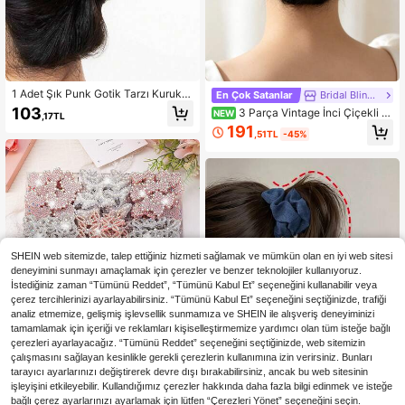
1 Adet Şık Punk Gotik Tarzı Kurukaf
En Çok Satanlar
Bridal Bling Studio
a Süslemeli Saç Kıskacı, Tüm Mevsi
103
3 Parça Vintage İnci Çiçekli S
NEW
,17TL
mler İçin, Kadınlar İçin Yazlık Saç A
aç Tarağı ve Saç Çubuğu Seti, Zarif
191
ksesuarı
,51TL
-45%
Gelin Minimalist Ana Duvak Topuz
Saç Aksesuarı
SHEIN web sitemizde, talep ettiğiniz hizmeti sağlamak ve mümkün olan en iyi web sitesi
deneyimini sunmayı amaçlamak için çerezler ve benzer teknolojiler kullanıyoruz.
İstediğiniz zaman “Tümünü Reddet”, “Tümünü Kabul Et” seçeneğini kullanabilir veya
çerez tercihlerinizi ayarlayabilirsiniz. “Tümünü Kabul Et” seçeneğini seçtiğinizde, trafiği
analiz etmemize, gelişmiş işlevsellik sunmamıza ve SHEIN ile alışveriş deneyiminizi
tamamlamak için içeriği ve reklamları kişiselleştirmemize yardımcı olan tüm isteğe bağlı
çerezleri ayarlayacağız. “Tümünü Reddet” seçeneğini seçtiğinizde, web sitemizin
çalışmasını sağlayan kesinlikle gerekli çerezlerin kullanımına izin verirsiniz. Bunları
tarayıcı ayarlarınızı değiştirerek devre dışı bırakabilirsiniz, ancak bu web sitesinin
6,03TL tasarruf edin
işleyişini etkileyebilir. Kullandığımız çerezler hakkında daha fazla bilgi edinmek ve isteğe
bağlı çerez ayarlarınızı ayarlamak için lütfen “Çerezleri Yönet” seçeneğini seçin.