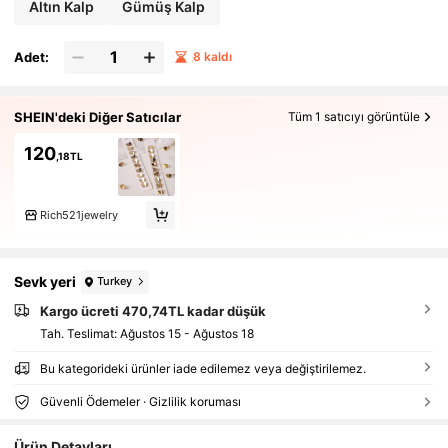
Altın Kalp
Gümüş Kalp
Adet:
8 kaldı
SHEIN'deki Diğer Satıcılar
Tüm 1 satıcıyı görüntüle
120
,18TL
Rich521jewelry
Sevk yeri
Turkey
Kargo ücreti 470,74TL kadar düşük
Tah. Teslimat:
Ağustos 15 - Ağustos 18
Bu kategorideki ürünler iade edilemez veya değiştirilemez.
Güvenli Ödemeler · Gizlilik koruması
Ürün Detayları