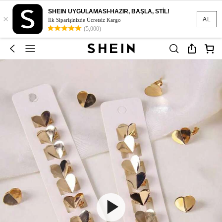
SHEIN UYGULAMASI-HAZIR, BAŞLA, STİL!
×
AL
İlk Siparişinizde Ücretsiz Kargo
(5,000)