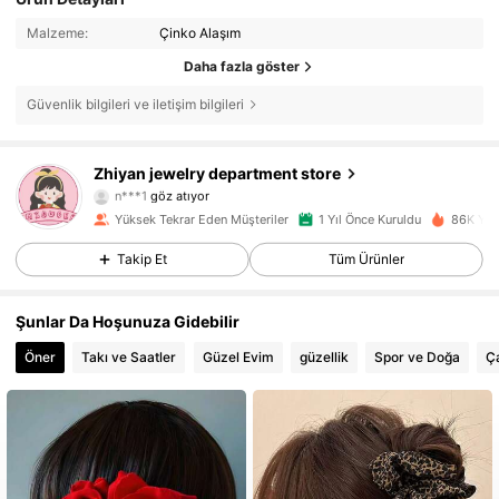
Malzeme:
Çinko Alaşım
Daha fazla göster
Güvenlik bilgileri ve iletişim bilgileri
3.1K Takipçiler
4,91
Zhiyan jewelry department store
n***1
göz atıyor
3.1K Takipçiler
4,91
Yüksek Tekrar Eden Müşteriler
1 Yıl Önce Kuruldu
86K Yak
3.1K Takipçiler
4,91
Takip Et
Tüm Ürünler
3.1K Takipçiler
4,91
Şunlar Da Hoşunuza Gidebilir
Öner
Takı ve Saatler
Güzel Evim
güzellik
Spor ve Doğa
Ça
3.1K Takipçiler
4,91
3.1K Takipçiler
4,91
3.1K Takipçiler
4,91