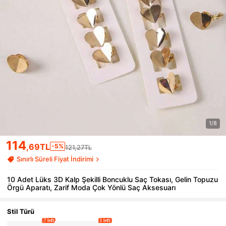
1/8
114
,69TL
-5%
121,27TL
Sınırlı Süreli Fiyat İndirimi
10 Adet Lüks 3D Kalp Şekilli Boncuklu Saç Tokası, Gelin Topuzu
Örgü Aparatı, Zarif Moda Çok Yönlü Saç Aksesuarı
Stil Türü
7 left
1 left