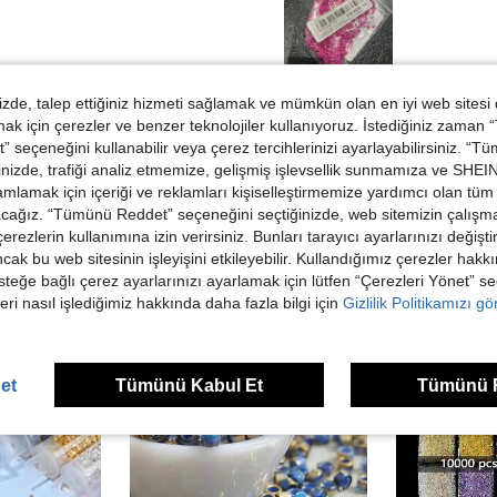
Helpful (0)
de, talep ettiğiniz hizmeti sağlamak ve mümkün olan en iyi web sitesi
 için çerezler ve benzer teknolojiler kullanıyoruz. İstediğiniz zaman
 seçeneğini kullanabilir veya çerez tercihlerinizi ayarlayabilirsiniz. “T
dirme Görüntüle
nizde, trafiği analiz etmemize, gelişmiş işlevsellik sunmamıza ve SHEIN 
mlamak için içeriği ve reklamları kişiselleştirmemize yardımcı olan tüm 
acağız. “Tümünü Reddet” seçeneğini seçtiğinizde, web sitemizin çalışm
 çerezlerin kullanımına izin verirsiniz. Bunları tarayıcı ayarlarınızı değişt
ancak bu web sitesinin işleyişini etkileyebilir. Kullandığımız çerezler hak
steğe bağlı çerez ayarlarınızı ayarlamak için lütfen “Çerezleri Yönet” s
ünler
eri nasıl işlediğimiz hakkında daha fazla bilgi için
Gizlilik Politikamızı g
et
Tümünü Kabul Et
Tümünü 