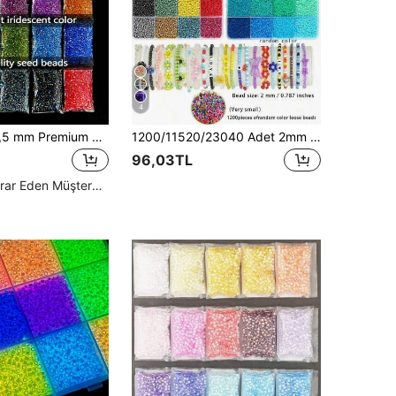
4
10000 adet 2,5 mm Premium Şeffaf İridescent Vintage Tohum Boncuk Seti Takı Yapımı İçin, 25 Renk, Paket Başına 5 g, Toplam 125 g/4,41 oz, Kendin Yap El Sanatları, Takı, Nakış, Bilezik, Küpe, Kolye, Aile ve Arkadaşlar İçin Hediyeler İçin Boncuk Malzemeleri
1200/11520/23040 Adet 2mm Mini Tohum Boncuk Takı Yapım Seti, DIY Bileklik, Kolye, Yüzük, Küpe, Hediye ve El Sanatları İçin (Boyut: 2mm/0.787in)
96,03TL
Yüksek Tekrar Eden Müşteriler