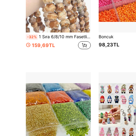
1 Sıra 6/8/10 mm Fasetli Doğal Taş Boncuk Resimli Jaspis Gevşek Ara Boncuk, Takı Yapımı, İğne İşi, Bileklik, Kolye ve DIY Aksesuarları İçin
Boncuk
-32%
98,23TL
159,69TL