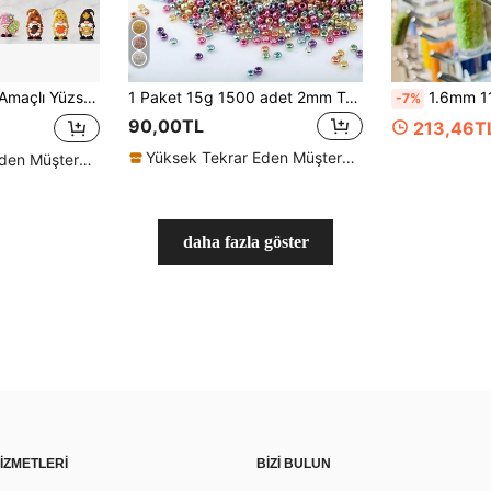
El Yapımı DIY Noel Tatil Hediyesi Yapımı, Ev Dekoru ve Diğer Yaratıcı El Sanatları İçin Uygun
1 Paket 15g 1500 adet 2mm Tekdüze Yüksek Kaliteli Cam Tohum Boncukları, Kendin Yap Takı Yapımı Aksesuarları İçin Kullanılır
1.6mm 11/0 Delica Boncuklar 10g Cam Tohum Bo
-7%
90,00TL
213,46T
Yüksek Tekrar Eden Müşteriler
Yüksek Tekrar Eden Müşteriler
daha fazla göster
İZMETLERİ
BİZİ BULUN