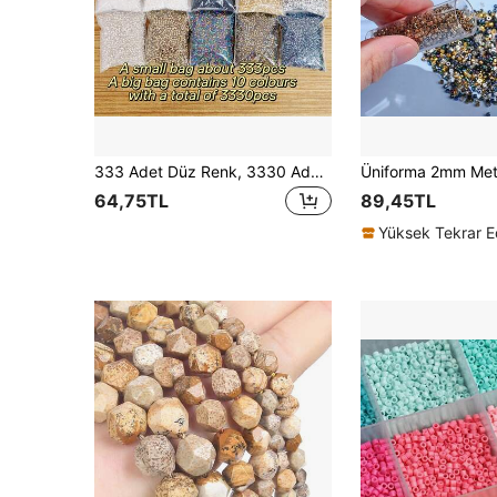
333 Adet Düz Renk, 3330 Adet 10 Renkli Tam Set, 2 mm Yüksek Kaliteli Cam Tohum Boncuklar - Siyah, Beyaz, Altın, Gümüş Düzenli Çok Satan Renkler, Fıçı Şeklinde Ara Boncuklar, Vintage Yağlıboya Cam Boncuklar, Kendin Yap El Yapımı Küpeler, Bilezikler ve Kolyeler İçin Uygun, Sonsuz Tasarım Olanakları
64,75TL
89,45TL