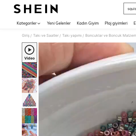
squi
Use up 
Kategoriler
Yeni Gelenler
Kadın Giyim
Plaj giyimleri
E
Giriş
Takı ve Saatler
Takı yapımı
Boncuklar ve Boncuk Malzem
/
/
/
Video