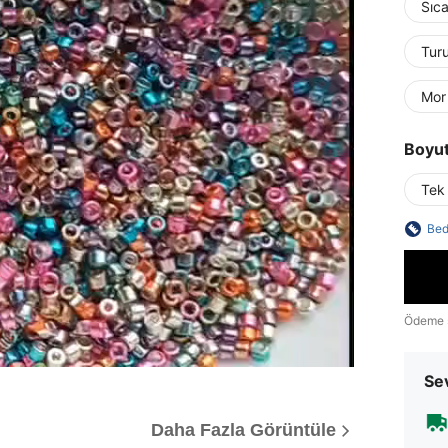
Sıc
Tur
Mor
Boyu
Tek
Bed
Ödeme 
Sev
Daha Fazla Görüntüle