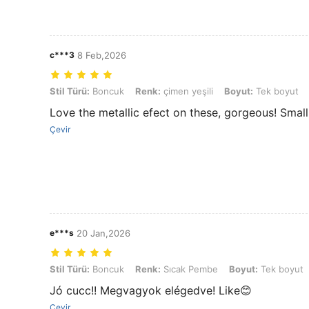
c***3
8 Feb,2026
Stil Türü: Boncuk, Renk: çimen yeşili, Boyut: Tek boyut
Stil Türü:
Boncuk
Renk:
çimen yeşili
Boyut:
Tek boyut
Love the metallic efect on these, gorgeous! Small 
Çevir
e***s
20 Jan,2026
Stil Türü: Boncuk, Renk: Sıcak Pembe, Boyut: Tek boyut
Stil Türü:
Boncuk
Renk:
Sıcak Pembe
Boyut:
Tek boyut
Jó cucc!! Megvagyok elégedve! Like😊
Çevir