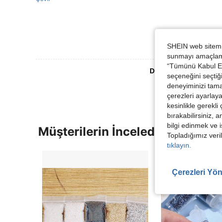
SHEIN web sitemiz
sunmayı amaçlamak
“Tümünü Kabul Et”
Daha Fazla Değerlen
seçeneğini seçtiği
deneyiminizi tama
çerezleri ayarlay
kesinlikle gerekli
bırakabilirsiniz, 
bilgi edinmek ve i
Müşterilerin İncelediği Diğer Ür
Topladığımız veril
tıklayın.
Çerezleri Yön