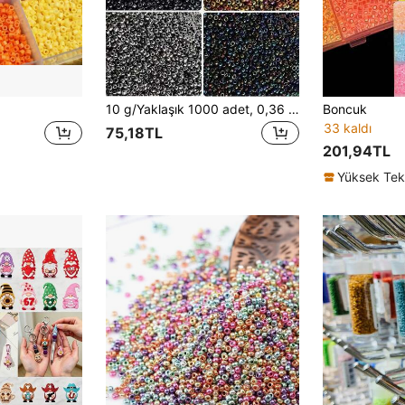
10 g/Yaklaşık 1000 adet, 0,36 oz, 2 mm, Düzgün Vintage Tarzı Elektroliz Kaplama Boncuklar, Kendin Yap Takı Yapımı ve Nakış El Sanatları İçin Uygundur
Boncuk
33 kaldı
75,18TL
201,94TL