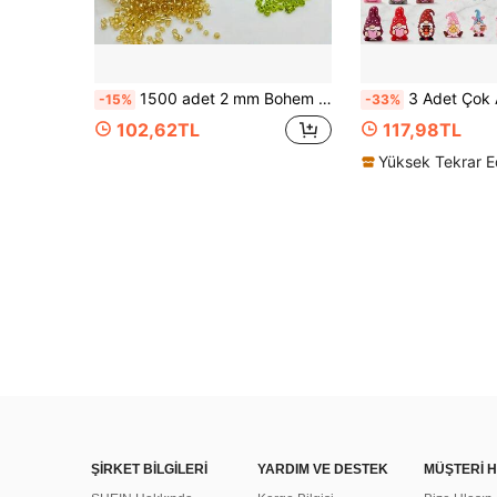
1500 adet 2 mm Bohem Cam Boncuk, 22 Renk Yüksek Kaliteli Dekoratif Boncuklar, Takı Yapımı, Kendin Yap, Unisex Bilezikler, Kolyeler, El Sanatları Malzemeleri
3 Adet Çok Amaçlı Yüzsüz Cüce Silikon Boncuk, Tatil/Profesyonel/Günlük Stiller, Yetişkinler İçin 
-15%
-33%
102,62TL
117,98TL
ŞİRKET BİLGİLERİ
YARDIM VE DESTEK
MÜŞTERİ H