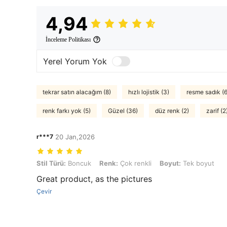
4,94
İnceleme Politikası
Yerel Yorum Yok
tekrar satın alacağım (8)
hızlı lojistik (3)
resme sadık (
renk farkı yok (5)
Güzel (36)
düz renk (2)
zarif (2
r***7
20 Jan,2026
Stil Türü: Boncuk, Renk: Çok renkli, Boyut: Tek boyut
Stil Türü:
Boncuk
Renk:
Çok renkli
Boyut:
Tek boyut
Great product, as the pictures
Çevir