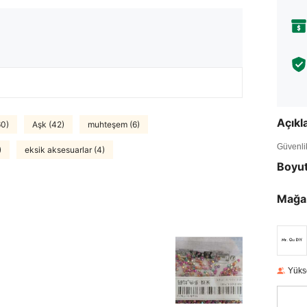
Açık
60)
Aşk (42)
muhteşem (6)
Güvenlik 
)
eksik aksesuarlar (4)
Boyu
Mağa
Yüks