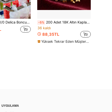
ncuklar Parlak Gökkuşağı Rengi Japonya 11/0 Delica Boncuklar Bilezik Takı Yapımı İçin
200 Adet 18K Altın Kaplama 304 Paslanmaz Çelik Boru Boncuk, 1.5/2/2.5 mm Delik Çaplı Konumlandırıcı Ara Boncuk, DIY Kadın Bileklik Aksesuarları
-5%
36 kaldı
L
88,35TL
Yüksek Tekrar Eden Müşteriler
UYGULAMA