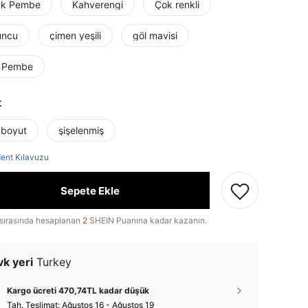
ak Pembe
Kahverengi
Çok renkli
uncu
çimen yeşili
göl mavisi
 Pembe
t
 boyut
şişelenmiş
ent Kılavuzu
Sepete Ekle
sırasında hesaplanan
2
SHEIN Puanına kadar kazanın.
k yeri
Turkey
Kargo ücreti 470,74TL kadar düşük
Tah. Teslimat:
Ağustos 16 - Ağustos 19