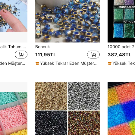
5
Üniforma 2mm Metalik Tohum Boncukları Klasik Şişe Ambalajı Altın Gümüş Cam Tohum Boncukları Charms Püskül DIY El Sanatları Takı Yapımı Moda Aksesuarları
Boncuk
111,95TL
382,48TL
Yüksek Tekrar Eden Müşteriler
Yüksek Tekrar Eden Müşteriler