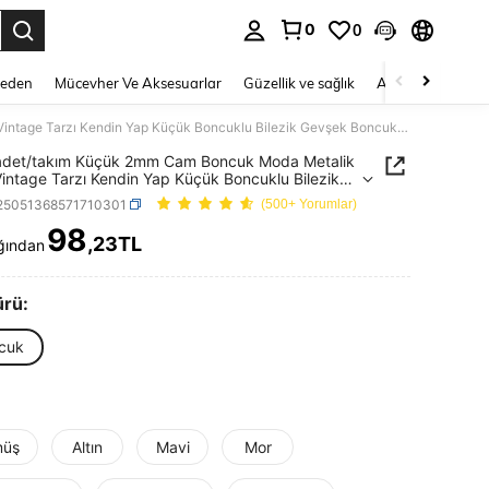
0
0
 to select.
Beden
Mücevher Ve Aksesuarlar
Güzellik ve sağlık
Ayakkabı
Ev T
1000 adet/takım Küçük 2mm Cam Boncuk Moda Metalik Renk Vintage Tarzı Kendin Yap Küçük Boncuklu Bilezik Gevşek Boncuk El Yapımı Aksesuarlar
adet/takım Küçük 2mm Cam Boncuk Moda Metalik
intage Tarzı Kendin Yap Küçük Boncuklu Bilezik
 Boncuk El Yapımı Aksesuarlar
j25051368571710301
(500+ Yorumlar)
98
,23TL
ğından
ICE AND AVAILABILITY
ürü:
cuk
üş
Altın
Mavi
Mor