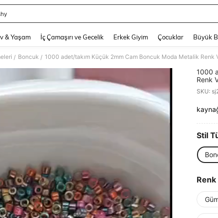
shy
and down arrow keys to navigate search Son arama and Keşif Arama. Press Enter
v & Yaşam
İç Çamaşırı ve Gecelik
Erkek Giyim
Çocuklar
Büyük 
eleri
Boncuk
/
/
1000 
Renk V
Gevşek
SKU: s
kayna
PR
Stil T
Bon
Renk
Güm