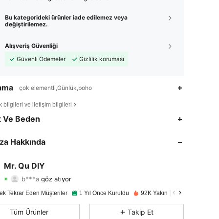
Bu kategorideki ürünler iade edilemez veya
değiştirilemez.
Alışveriş Güvenliği
Güvenli Ödemeler
Gizlilik koruması
lama
çok elementli,Günlük,boho
bilgileri ve iletişim bilgileri
4,93
199
3K
t Ve Beden
4,93
199
3K
za Hakkında
4,93
199
3K
Mr. Qu DIY
b***a
göz atıyor
4,93
199
3K
Derecelendirme
Ürünler
Takipçiler
ek Tekrar Eden Müşteriler
1 Yıl Önce Kuruldu
92K Yakın zamanda satıldı
4,93
199
3K
Tüm Ürünler
Takip Et