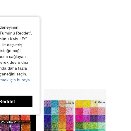
 deneyimini
 “Tümünü Reddet”,
ümünü Kabul Et”
ile alışveriş
isteğe bağlı
asını sağlayan
irerek devre dışı
kında daha fazla
eçeneğini seçin.
örmek için buraya
Reddet