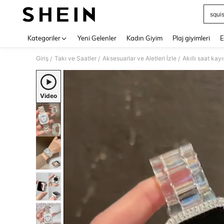
squi
Use up 
Kategoriler
Yeni Gelenler
Kadın Giyim
Plaj giyimleri
E
Giriş
Takı ve Saatler
Aksesuarlar ve Aletleri İzle
Akıllı saat kayı
/
/
/
Video