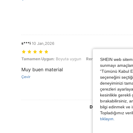
s***i
10 Jan,2026
Tamamen Uygun: Boyuta uygun, Renk: yıldız ışığı rengi, Boyut: 44
Tamamen Uygun:
Boyuta uygun
Renk:
yıldız ışığı rengi
SHEIN web sitemiz
sunmayı amaçlamak
Muy buen material
“Tümünü Kabul Et”
Çevir
seçeneğini seçtiği
deneyiminizi tama
çerezleri ayarlay
kesinlikle gerekli
bırakabilirsiniz, 
bilgi edinmek ve i
Daha Fazla Değerlen
Topladığımız veril
tıklayın.