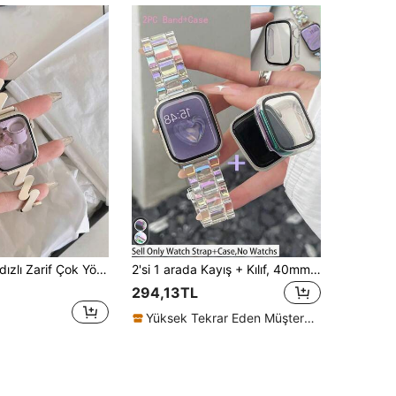
Üst Düzey Dalgalı Bulut Tasarımı Nefes Alabilir Rahat Unisex Metal Bant, 38/40/41/42/44/45/49mm Ultra/SE/8/7/6/5/4/3/2/1 için uygundur
2'si 1 arada Kayış + Kılıf, 40mm, 41mm, 44mm, 45mm, 49mm, 38mm, 42mm ile uyumlu, Ultra2, 9/8/7/6/5/4/3/2/1 Serisi için uygun, Apple Şeffaf Gökkuşağı Kayış (Kadın), Yaz Seti Kayış, Akrilik Çok Renkli Kayış, Düşmeye Karşı Koruma, Su Geçirmez, Darbeye Dayanıklı PC Koruyucu Kılıf, Sert Kılıf, Ekran Koruyucu, Tatil Hediyesi (Kadın Kayış), Kayış
294,13TL
Yüksek Tekrar Eden Müşteriler