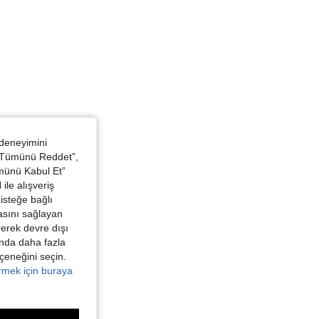
 deneyimini
 “Tümünü Reddet”,
ümünü Kabul Et”
ile alışveriş
isteğe bağlı
asını sağlayan
irerek devre dışı
kında daha fazla
eçeneğini seçin.
örmek için buraya