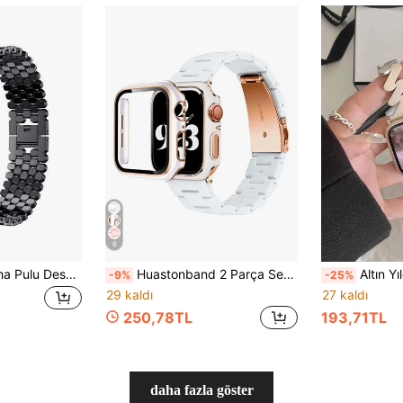
6
1 Adet Metal Ejderha Pulu Desenli Kordon, 38/40/41/42/44/45/49mm, Series 11/10/9/8/7/SE/6/5/4/2/1 ile Uyumlu, Erkek ve Kadınlar İçin Moda Bileklik Aksesuarı. Sadece Kordon İçerir, Saat veya Dahil Değildir
Huastonband 2 Parça Set Kadınlar İçin Uyumlu Kordon ve Saat Kasası 2'si 1 Arada Ekran Koruyucu, Hafif Moda Kız Beyaz Kordon 40 41 44 45 46mm ve PC Sert Malzeme Rose Gold Çerçeve Ekran Koruyuculu Saat Koruma Kılıfı, Çizilme ve Toza Karşı Koruyucu Kılıf Serisi SE/10/9/8/7/6/5/4, PC Reçine Kordonlu Saat Koruma Kılıfı, Hafif Moda Ayarlanabilir Rose Gold Paslanmaz Çelik Tokalı Bileklik, Kadınlar İçin Küresel Popüler Yeni Stil Bileklik
Altın Yıldızlı Zarif Çok Yönlü Moda Klasik Renk Minimalist 
-9%
-25%
29 kaldı
27 kaldı
250,78TL
193,71TL
daha fazla göster