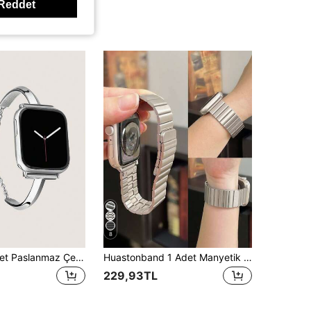
Reddet
8
MAPUCE 1 adet Paslanmaz Çelik Saat Kayışı, 38mm 40mm 41mm 42mm 44mm 45mm 46mm 49mm SE S10 9 8 7 6 5 4 3 2 1 Serisi ile uyumlu, İnce ve Çok Yönlü Bileklik, Hem Erkekler Hem Kadınlar İçin Uygundur
Huastonband 1 Adet Manyetik Paslanmaz Çelik Metal Saat Kordonu, 38mm/40mm/41mm/42mm/44mm/45mm/49mm/46mm ile Uyumlu, Ultra/SE/S10/S9/8/7/6/5/4/3 Serileri İçin Uygun. Rahat Kullanım, Tüm Mevsimlere Uygun. Akıllı Saat Aksesuar Kordonu, Kadın Aksesuarları Yaz Plaj Partisi Toplantısı, Anneler Günü, Mezuniyet Sezonu, Okula Dönüş Sezonu Öğrenci Sınıf Arkadaşı Hediyesi
229,93TL