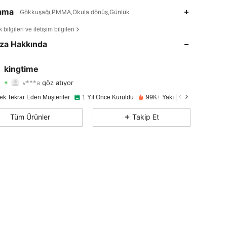
lama
Gökkuşağı,PMMA,Okula dönüş,Günlük
4,86
217
4.9K
bilgileri ve iletişim bilgileri
4,86
217
4.9K
za Hakkında
4,86
217
4.9K
kingtime
v***a
göz atıyor
4,86
217
4.9K
Derecelendirme
Ürünler
Takipçiler
ek Tekrar Eden Müşteriler
1 Yıl Önce Kuruldu
99K+ Yakın zamanda satıldı
4,86
217
4.9K
Tüm Ürünler
Takip Et
4,86
217
4.9K
4,86
217
4.9K
4,86
217
4.9K
4,86
217
4.9K
4,86
217
4.9K