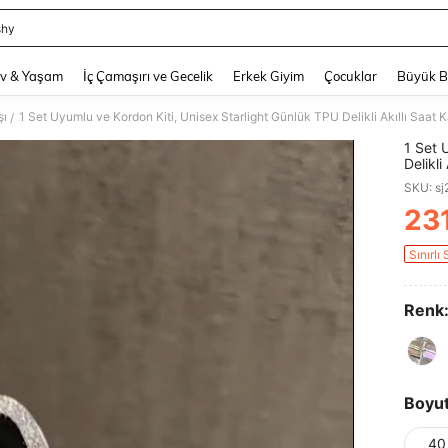
shy
and down arrow keys to navigate search Son arama and Keşif Arama. Press Enter
v & Yaşam
İç Çamaşırı ve Gecelik
Erkek Giyim
Çocuklar
Büyük 
şı
/
1 Set 
Delikli
Düz R
SKU: s
Uyumlu
Akıllı 
23
PR
Sınırlı 
Renk
Boyu
40