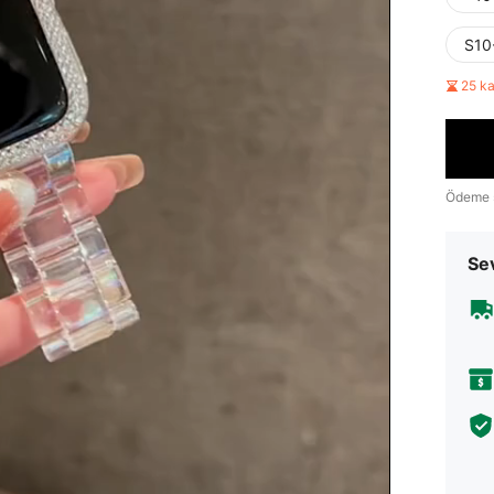
S10
25 k
Ödeme 
Sev