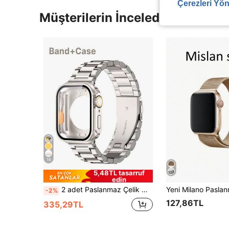
Çerezleri Yön
Müşterilerin İncelediği Diğer Ür
16
5,48TL tasarruf
edin
2 adet Paslanmaz Çelik Metal Bandı Kolay Çıkarılabilir Ayarlanabilir Tasarım, Ultra 3 2 1 Serisi 10/S9/S8/S7/S6/S5/S4/S3/S2/S1, 38/40/41/42/44/45/46/49mm, Erkekler ve Kadınlar, Sert PC Çerçeve Tam Koruma, Çizilmez Çarpışma Önleyici, Ekran Koruyucu ve Arka Kapak, Eşleşen Ultra Görünüm
-2%
127,86TL
335,29TL