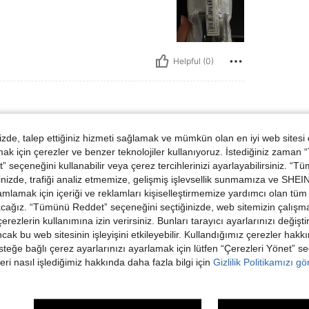
Helpful (0)
Boyut:
44
de, talep ettiğiniz hizmeti sağlamak ve mümkün olan en iyi web sitesi
 için çerezler ve benzer teknolojiler kullanıyoruz. İstediğiniz zaman
 seçeneğini kullanabilir veya çerez tercihlerinizi ayarlayabilirsiniz. “T
nizde, trafiği analiz etmemize, gelişmiş işlevsellik sunmamıza ve SHEIN 
mlamak için içeriği ve reklamları kişiselleştirmemize yardımcı olan tüm 
acağız. “Tümünü Reddet” seçeneğini seçtiğinizde, web sitemizin çalışm
Helpful (0)
 çerezlerin kullanımına izin verirsiniz. Bunları tarayıcı ayarlarınızı değişt
ancak bu web sitesinin işleyişini etkileyebilir. Kullandığımız çerezler hak
steğe bağlı çerez ayarlarınızı ayarlamak için lütfen “Çerezleri Yönet” s
dirme Görüntüle
eri nasıl işlediğimiz hakkında daha fazla bilgi için
Gizlilik Politikamızı g