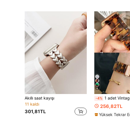
6
Akıllı saat kayışı
1 adet Vintage Reçine Malzeme Amber Renk Uyumlu Kayış, 40mm, 49mm, 44mm, 46mm, 45mm, 41mm, 42mm,
-4%
11 kaldı
256,82TL
301,81TL