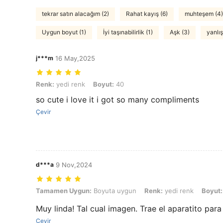
tekrar satın alacağım (2)
Rahat kayış (6)
muhteşem (4)
Uygun boyut (1)
İyi taşınabilirlik (1)
Aşk (3)
yanlış 
j***m
16 May,2025
Renk: yedi renk, Boyut: 40
Renk:
yedi renk
Boyut:
40
so cute i love it i got so many compliments
Çevir
d***a
9 Nov,2024
Tamamen Uygun: Boyuta uygun, Renk: yedi renk, Boyut: 44
Tamamen Uygun:
Boyuta uygun
Renk:
yedi renk
Boyut:
Muy linda! Tal cual imagen. Trae el aparatito para
Çevir