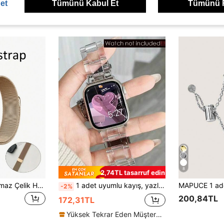
et
Tümünü Kabul Et
Tümünü 
ünler
8
2,74TL tasarruf edin
Yeni Milano Paslanmaz Çelik Halka Şeklinde Manyetik Saat Kayışı Metal Manyetik Saat Kayışı Ultra1/2, unisextir ve 45/49/38/40/41/42/44 mm için uygundur. 1/2/3/4/5/6/7/8/Se saat serileriyle uyumludur. Nefes alabilir, hafiftir, hava geçirmez, tahriş etmez ve düşmez. Tüm saat serisi, S9 ve S10 spor ve ev tipi su geçirmez saat kayışlarıyla kullanılabilir.
1 adet uyumlu kayış, yazlık şeffaf reçine malzeme, hafif, su geçirmez, yarı saydam, Ultra, Series 9/2, Series 8/7/6/5/4/3/2/1 ve 40/41/38mm, 44/45/42/49mm kadranlı modeller için uygundur. Uygun fiyat, yüksek kalite, ideal akıllı saat aksesuarı. Sökme aleti dahildir.
-2%
200,84TL
172,31TL
Yüksek Tekrar Eden Müşteriler