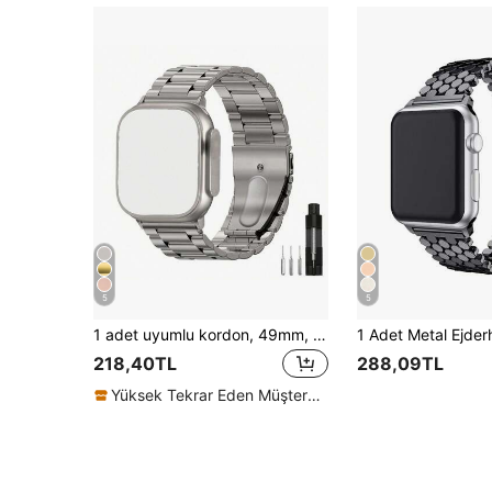
5
5
1 adet uyumlu kordon, 49mm, 46mm, 45mm, 44mm, 42mm, 41mm, 40mm ve 38mm boyutlarında mevcuttur. Paslanmaz çelik gümüş renkli iş kordonu, Ultra, SE, Series 11, 10, 9, 8, 7, 6, 5, 4, 3, 2, 1 ile uyumludur. Hem erkekler hem de kadınlar için uygundur. Okula dönüşte öğrenciler için ideal bir hediyedir.
218,40TL
288,09TL
Yüksek Tekrar Eden Müşteriler