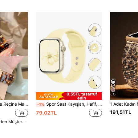
0,55TL tasarruf
4
edin
 38mm Ultra, SE, 10, 9, 8, 7, 6, 5, 4, 3, 2, 1 Serisi ile Uyumlu, Unisex Kayış Aksesuarı
Spor Saat Kayışları, Hafif, Nefes Alabilen Silikon Kayış, Series 11 10 9 8 7 6 SE SE2 SE3 Ultra 2 3 ile Uyumlu, 38mm/40mm/41mm/42mm/44mm/45mm/46mm/49mm, Aktif Fitness Yüzme Kıyafeti, Arkadaşlar ve Aile İçin Hediye
-1%
191,51TL
79,02TL
Yüksek Tekrar Eden Müşteriler