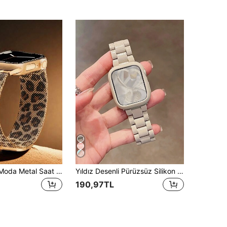
1 Adet Kadın Moda Metal Saat Kordonu, 38mm 40mm 41mm 42mm 44mm 45mm 46mm 49mm ile Uyumlu, Lüks Paslanmaz Çelik Saat Kordonu Aksesuarı, Series Ultra 3/2/1 11 10 9 8 7 SE3 6 5 4 3 2 1 ile Uyumlu, Milanese Saat Kordonu Okula Dönüş
Yıldız Desenli Pürüzsüz Silikon Saat Kılıfı + Akrilik Plastik Saat Kayışı, Apple 42mm 46mm 41mm 38mm 40mm 42mm 44mm 45mm 49mm ile Uyumlu, Ultra İnce Japon/Kore Tarzı Kadın Saat Kayışı, Series 10 9 8 SE 7 6 5 4 3 için Uygun, Minimalist Düz Renk Spor Bileklik Saat Kayışı Seti
190,97TL