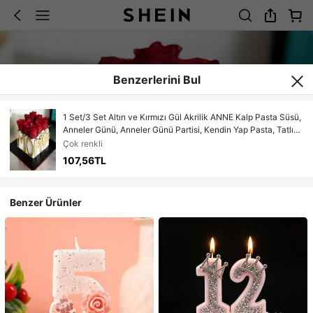
Benzerlerini Bul
1 Set/3 Set Altın ve Kırmızı Gül Akrilik ANNE Kalp Pasta Süsü,
Anneler Günü, Anneler Günü Partisi, Kendin Yap Pasta, Tatlı
Pişirme Dekorasyonu İçin Uygundur
Çok renkli
107,56TL
Benzer Ürünler