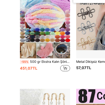
500 gr Ekstra Kalın Şönil İplik, Çap 2 cm - Kendin Yap El Örgüsü Battaniye, Peluş Doku, Yumuşak ve Kalın Polyester Elyaf, Rahat Yastıklar, Battaniyeler, Halılar, Evcil Hayvan Yatakları, Evcil Hayvan Yuvaları, Yastıklar, Atkılar, Şapkalar, Çapraz Askılı Çantalar, Bebekler, Evcil Hayvan Oyuncakları ve El Sanatları Tığ İşi Projeleri İçin
-55%
57,07TL
451,07TL