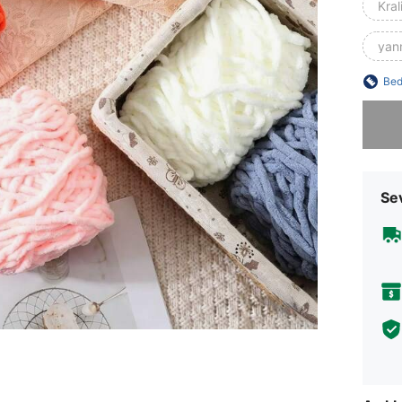
Kral
yan
Bed
Üzgünüm
Sev