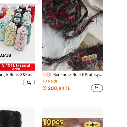
5,49TL tasarruf
edin
uşak ve Kabarık DIY Tığ İşi Örgü İpi, 21 Renk Seçeneği, Atkı, Şapka, Çanta ve El Yapımı Aksesuarlar İçin Uygun
Benzersiz Renkli Profesyonel İplik, 50g/100g/150g, Karışık Renkli Pofuduk Yenilikçi İplik, Karışık Renkli El Yapımı İplik, Naylon ve Polyester Karışımı, DIY Atkı, Şapka, Çanta, Tığ İşi ve Örgü İçin Uygun, Yumuşak El Yapımı İplik, Tatil Hediyeleri, Aksesuarlar ve Kıyafet Süslemeleri Yapmak İçin Mükemmel
-11%
18 kaldı
200,84TL