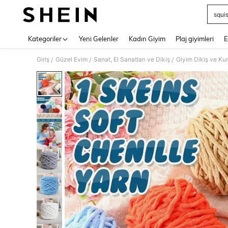
squi
Use up 
Kategoriler
Yeni Gelenler
Kadın Giyim
Plaj giyimleri
E
Giriş
Güzel Evim
Sanat, El Sanatları ve Dikiş
Giyim Dikiş ve K
/
/
/