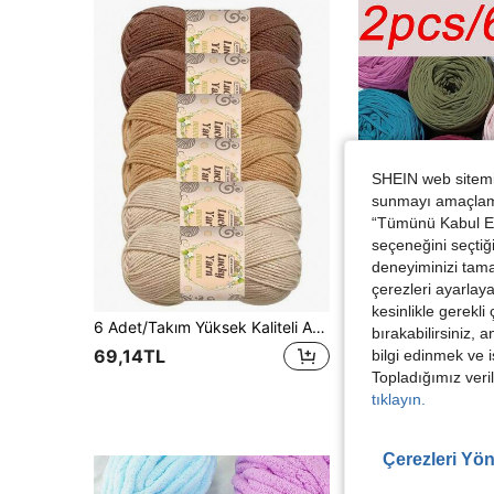
SHEIN web sitemiz
sunmayı amaçlamak
“Tümünü Kabul Et”
seçeneğini seçtiği
deneyiminizi tama
çerezleri ayarlay
kesinlikle gerekli
6 Adet/Takım Yüksek Kaliteli Akrilik İplik Kombinasyonu, %100 Akrilik, Toplam Ağırlık 400 gr. Örgü El Sanatları, Kendin Yap El Yapımı Cüzdanlar, Yumuşak Bej Dostu Tığ İşi Atkı, Kazak, Şal, Palto, Battaniye ve Kendin Yap Malzeme Paketi için uygundur.
bırakabilirsiniz, 
69,14TL
51,03TL
bilgi edinmek ve i
Topladığımız veril
tıklayın.
Çerezleri Yön