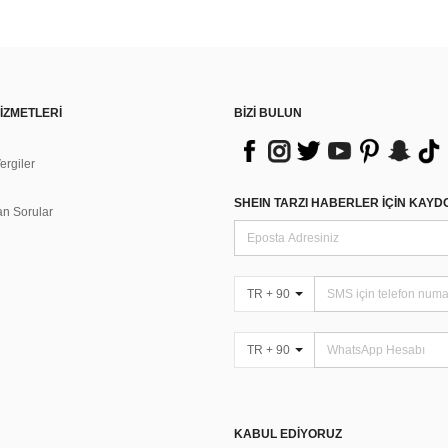
İZMETLERİ
BİZİ BULUN
rgiler
n
SHEIN TARZI HABERLER IÇIN KAY
an Sorular
TR + 90
TR + 90
KABUL EDIYORUZ