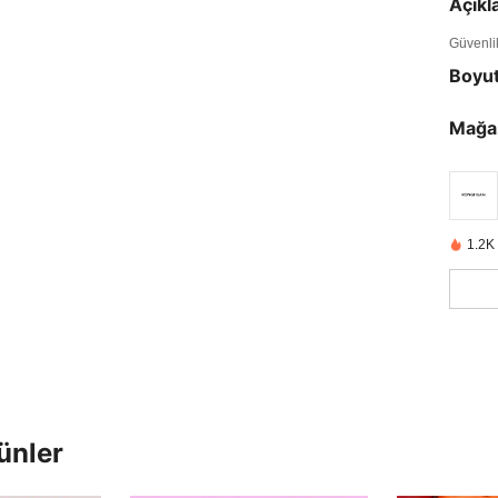
Açık
Güvenlik 
Boyu
Mağa
1.2K
ünler