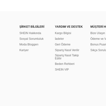
ŞİRKET BİLGİLERİ
YARDIM VE DESTEK
MÜŞTERİ H
SHEIN Hakkında
Kargo Bilgisi
Bize Ulaşın
Sosyal Sorumluluk
İadeler
Ödeme ve Ve
Moda Bloggerı
Geri Ödeme
Bonus Pua
Kariyer
Sipariş Nasıl Verilir
Sıkça Sorul
Sipariş Nasıl Takip
Edilir
Beden Rehberi
SHEIN VIP