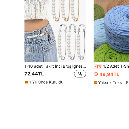
1-10 adet Taklit İnci Broş İğnesi, 7 cm (2.75 inç), Kadın Giyim, Elbiseler, Pantolonlar, Etekler ve Diğer Aksesuarlar İçin Uygundur, Kazaklar, Şallar vb. İçin Kullanılabilir.
1/2 Adet T-Shirt İpi, Büyük Boy 300g±20g/Adet - 2 cm Genişliğinde, Örme Kumaş Yumuşak Polyester İp, DIY Tığ İşi Çanta, Sepet, Paspas, Terlik, Oyuncak Beb
-1%
72,44TL
49,94TL
1 Yıl Önce Kuruldu