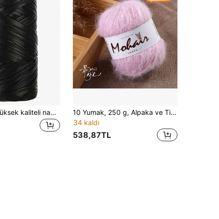
200 gramlık yüksek kaliteli nappa deri kordon makarası, el yapımı çanta ve ayakkabılar için uygundur.
10 Yumak, 250 g, Alpaka ve Tiftik Karışımı, Ultra Yumuşak Tiftik, Çok Renkli Örgü İpliği, Sıcak Kazaklar, Hırkalar, Atkılar, Şapkalar, Eldivenler, Pantolonlar ve Dizlikler Örmek İçin Uygundur. Yumuşak ve Cilt Dostu.
34 kaldı
538,87TL