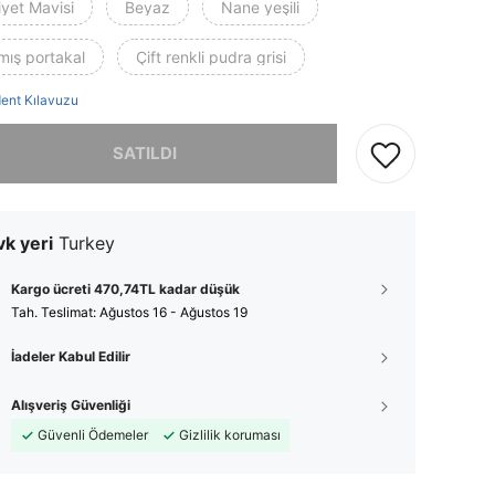
iyet Mavisi
Beyaz
Nane yeşili
mış portakal
Çift renkli pudra grisi
ent Kılavuzu
, ürün tükendi.
SATILDI
k yeri
Turkey
Kargo ücreti 470,74TL kadar düşük
Tah. Teslimat:
Ağustos 16 - Ağustos 19
İadeler Kabul Edilir
Alışveriş Güvenliği
Güvenli Ödemeler
Gizlilik koruması