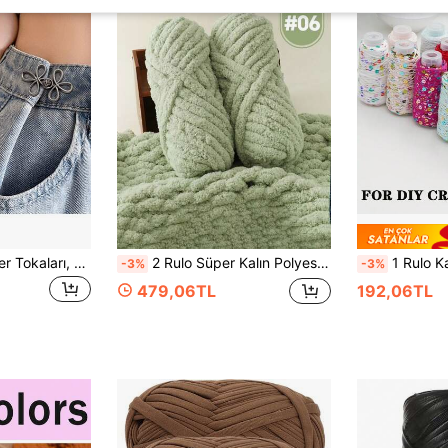
Metal Dikişsiz Kemer Tokaları, 1 Çift/2/4 Çift Şanslı Düğüm Ayrılabilir Çıtçıt Düğmeler, Kot Pantolon ve Etekler İçin Uygun, Ayarlanabilir Moda Aksesuarları - Siyah, Altın, Gümüş Gri, Bronz
2 Rulo Süper Kalın Polyester İplik, 500 gr Çok Renkli Yumuşak Kendin Yap El İşi İpi, El Yapımı Örgü, Battaniye, Yastık ve Evcil Hayvan Yatakları İçin Uygun - Çoklu Renkler
1 Rulo Karışık Renk 3&6mm Simli Pamuk İp, 50g/Rulo, Yum
-3%
-3%
479,06TL
192,06TL