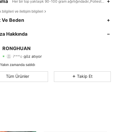
lama
Her bir top yaklaşık 90-100 gram ağırlığındadır.,Poliester,100% Poliester
bilgileri ve iletişim bilgileri
t Ve Beden
4,78
19
38
za Hakkında
4,78
19
38
4,78
19
38
RONGHUAN
i***o
göz atıyor
4,78
19
38
Derecelendirme
Ürünler
Takipçiler
 Yakın zamanda satıldı
4,78
19
38
Tüm Ürünler
Takip Et
4,78
19
38
4,78
19
38
4,78
19
38
4,78
19
38