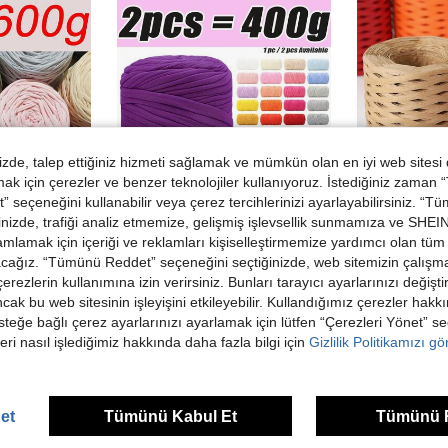
de, talep ettiğiniz hizmeti sağlamak ve mümkün olan en iyi web sitesi
 için çerezler ve benzer teknolojiler kullanıyoruz. İstediğiniz zaman
 seçeneğini kullanabilir veya çerez tercihlerinizi ayarlayabilirsiniz. “T
nizde, trafiği analiz etmemize, gelişmiş işlevsellik sunmamıza ve SHEIN 
mlamak için içeriği ve reklamları kişiselleştirmemize yardımcı olan tüm 
acağız. “Tümünü Reddet” seçeneğini seçtiğinizde, web sitemizin çalışm
 çerezlerin kullanımına izin verirsiniz. Bunları tarayıcı ayarlarınızı değişt
2 Adet/600g T-Shirt İpi, Büyük 300g±20g/Adet T-Shirt İpi Rulosu - 2 cm Genişliğinde, Örme Örgü İpi, Yumuşak ve Çok Amaçlı, DIY El Sanatları İçin Uygun, Tığ İşi ve Örgü Çantalar, Kırlentler, Bebekler, Battaniyeler, Terlikler, El Yapımı Tığ İşi Projeleri vb. İçin Kullanılabilir, Çok Renkli Seçenekler Mevcut, Çok Renkli İp | Polyester İp | Tığ İşi İpi | El Yapımı İp | Canlı Renkli İp Yumakları | Çok Fonksiyonlu El Sanatları Malzemeleri, Örgü Aksesuarları ve Gereçleri
1/2 Adet Premium T-Shirt İpi, 200g/Adet Yüksek Esnek Yumuşak Polyester İp, DIY Tığ İşi Çantalar, Sepetler, Paspaslar, Terlikler ve Bebekler İçin, Çok Renkli Tatil İpi, Örgü İpi, El Sanatları İpi, Çok Amaçlı Örgü Aksesuarları, Büyük Yumağı, Hediye Fikirleri
1/2 Adet (150/300M)/PC 4mm Renkli Rafya Kağıt İp, DIY El Sanatları, Hediye Paketleme, Hasır Şapka Örme, Buke
-1%
ancak bu web sitesinin işleyişini etkileyebilir. Kullandığımız çerezler hak
56,52TL
steğe bağlı çerez ayarlarınızı ayarlamak için lütfen “Çerezleri Yönet” s
63,66TL
eri nasıl işlediğimiz hakkında daha fazla bilgi için
Gizlilik Politikamızı g
Yüksek Tekrar Eden Müşteriler
et
Tümünü Kabul Et
Tümünü 