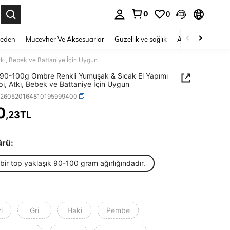
0
0
 to select.
Beden
Mücevher Ve Aksesuarlar
Güzellik ve sağlık
Ayakkabı
Ev T
kı, Bebek ve Battaniye İçin Uygun
 90-100g Ombre Renkli Yumuşak & Sıcak El Yapımı
pi, Atkı, Bebek ve Battaniye İçin Uygun
h260520164810195999400
0
,23TL
ICE AND AVAILABILITY
ürü:
bir top yaklaşık 90-100 gram ağırlığındadır.
i
Gri
Haki
Pembe