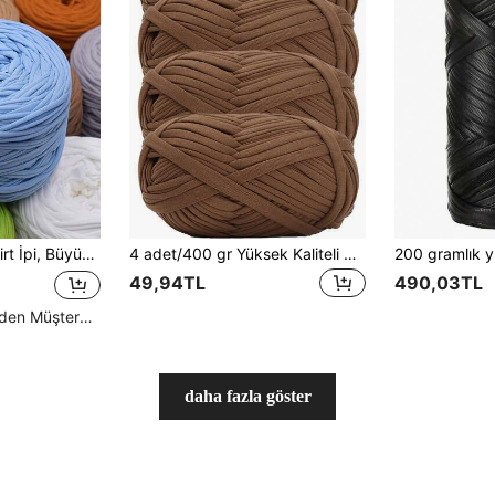
ek ve El Sanatları İçin, Çok Renkli Tatil İpi, Tığ İşi İpi, El Sanatları İpi, Çok Amaçlı Tığ İşi Aksesuarları, El Yapımı Hediye
4 adet/400 gr Yüksek Kaliteli Polyester Tığ ve Örgü İpi, 100 gr/adet, 30 metre/adet Uzunluk - Kendin Yap Projeleri, Tişörtler, Terlikler ve Sepetler, Kumaş Şeritleri, El Yapımı Dokuma Kendin Yap Çantalar, Oyuncaklar, Ayakkabılar, Halılar, Düzenleyici Sepet Astarları İçin İdeal
49,94TL
490,03TL
Yüksek Tekrar Eden Müşteriler
daha fazla göster