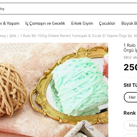
shy
and down arrow keys to navigate search Son arama and Keşif Arama. Press Enter
v & Yaşam
İç Çamaşırı ve Gecelik
Erkek Giyim
Çocuklar
Büyük 
umaş
İplik
1 Rulo 90-100g Ombre Renkli Yumuşak & Sıcak El Yapımı Örgü İpi, At
/
/
1 Rulo
Örgü İ
SKU: s
25
PR
Stil T
Her 
Renk
Mav