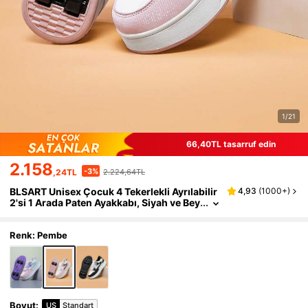
1/21
66,40TL tasarruf edin
2.158
-3%
,24TL
2.224,64TL
BLSART Unisex Çocuk 4 Tekerlekli Ayrılabilir
4,93
(
1000+
)
2'si 1 Arada Paten Ayakkabı, Siyah ve Bey
az Renk Bloklu Bağcıklı Düşük Bilekli Kay
maz Kauçuk Tabanlı Öğrenci Günlük Paten A
yakkabısı
Renk: Pembe
Boyut
:
US
Standart