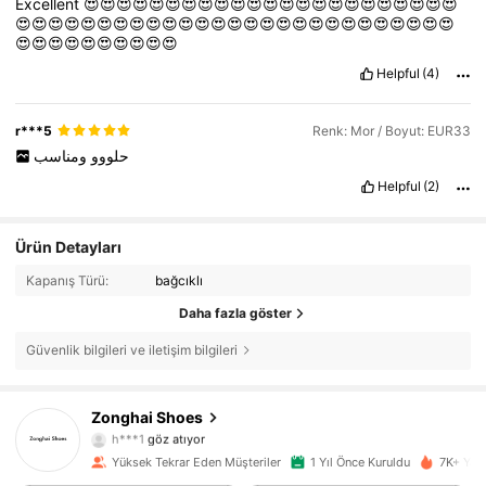
Excellent
😍😍😍😍😍😍😍😍😍😍😍😍😍😍😍😍😍😍😍😍😍😍😍
😍😍😍😍😍😍😍😍😍😍😍😍😍😍😍😍😍😍😍😍😍😍😍😍😍😍😍
😍😍😍😍😍😍😍😍😍😍
Helpful
(4)
r***5
Renk: Mor / Boyut: EUR33
حلووو
ومناسب
Helpful
(2)
Ürün Detayları
Kapanış Türü:
bağcıklı
Daha fazla göster
1K Takipçiler
4,91
Güvenlik bilgileri ve iletişim bilgileri
1K Takipçiler
4,91
Zonghai Shoes
h***1
göz atıyor
1K Takipçiler
4,91
Yüksek Tekrar Eden Müşteriler
1 Yıl Önce Kuruldu
7K+ Yakı