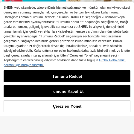
SHEIN web sitemizde, talep ettiğiniz hizmeti sağlamak ve mümkün olan en iyi web sitesi
deneyimini sunmayı amaçlamak için çerezler ve benzer teknolojiler kullanıyoruz.
İstediğiniz zaman “Tümünü Reddet”, “Tümünü Kabul Et” seçeneğini kullanabilir veya
çerez tercihlerinizi ayarlayabilirsiniz. “Tümünü Kabul Et” seçeneğini seçtiğinizde, trafiği
analiz etmemize, gelişmiş işlevsellik sunmamıza ve SHEIN ile alışveriş deneyiminizi
tamamlamak için içeriği ve reklamları kişiselleştirmemize yardımcı olan tüm isteğe bağlı
çerezleri ayarlayacağız. “Tümünü Reddet” seçeneğini seçtiğinizde, web sitemizin
çalışmasını sağlayan kesinlikle gerekli çerezlerin kullanımına izin verirsiniz. Bunları
tarayıcı ayarlarınızı değiştirerek devre dışı bırakabilirsiniz, ancak bu web sitesinin
işleyişini etkileyebilir. Kullandığımız çerezler hakkında daha fazla bilgi edinmek ve isteğe
bağlı çerez ayarlarınızı ayarlamak için lütfen “Çerezleri Yönet” seçeneğini seçin.
Topladığımız verileri nasıl işlediğimiz hakkında daha fazla bilgi için
Gizlilik Politikamızı
görmek için buraya tıklayın.
10
En Çok Satanlar
Cozy Pixies
Tümünü Reddet
Cozy Pixies 2 Çift Bebek Kız Seviml
En Çok Satanlar
SpongeBob SquarePants
169
i Süslemeli Kısa Çorap
SpongeBob SquarePants | SH
,02TL
NEW
700
EIN Çizgi Film Karakter Baskılı Soda
,21TL
Lime Cam Bardak, 11.50oz/340ml T
Tümünü Kabul Et
ekli Paket İçme Bardağı, Su, Meyve
Suyu ve İçecekler İçin Sevimli Yüz
Tasarımlı Cam Eşya
Çerezleri Yönet
SEPETE EKLE
%3% İNDİRİM!