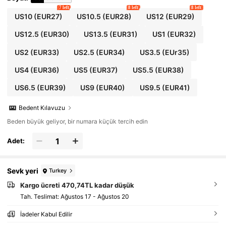
7 left
8 left
8 left
US10
(EUR27)
US10.5
(EUR28)
US12
(EUR29)
US12.5
(EUR30)
US13.5
(EUR31)
US1
(EUR32)
US2
(EUR33)
US2.5
(EUR34)
US3.5
(EUr35)
US4
(EUR36)
US5
(EUR37)
US5.5
(EUR38)
US6.5
(EUR39)
US9
(EUR40)
US9.5
(EUR41)
Bedent Kılavuzu
Beden büyük geliyor, bir numara küçük tercih edin
Adet:
Sevk yeri
Turkey
Kargo ücreti 470,74TL kadar düşük
Tah. Teslimat:
Ağustos 17 - Ağustos 20
İadeler Kabul Edilir