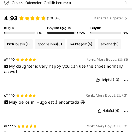
Güvenli Ödemeler · Gizlilik koruması
4,93
(1000+)
Daha fazla göster
Küçük
Boyuta uygun
Büyük
2%
95%
3%
hızlı lojistik
(1)
spor salonu
(3)
muhteşem
(5)
seyahat
(2)
a***0
Renk: Mor / Boyut: EUr35
My
daughter
is
very
happy
you
can
use
the
shoes
normally
as
well
Helpful
(10)
c***0
Renk: Mor / Boyut: EUR31
Muy
bellos
mi
Hugo
est
á
encantada
🤩
Helpful
(4)
m***n
Renk: Mor / Boyut: EUR31