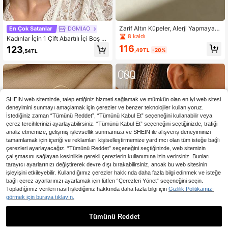
Zarif Altın Küpeler, Alerji Yapmayan,
En Çok Satanlar
DGMIAO
Nikelsiz, Geometrik Desenli Stud K
8 kaldı
Kadınlar İçin 1 Çift Abartılı İçi Boş Ta
üpeler, Kalın Altın Kaplama Sarı Küp
sarımlı Çivi Küpe, Avrupa ve Amerik
116
123
eler, Modaya Uygun Geometrik Dok
,49TL
-20%
,54TL
an Stili
ulu Hafif Alerji Yapmayan Küpeler, R
etro Takı Parti Hediyeleri, Kadın Kü
peleri, Modaya Uygun Kalın ve Ben
zersiz Sallantılı Küpeler, Kadın Altın
Kaplama Sarı Küpe Seti, Zarif Altın
Kaplama Sarı Sallantılı Küpeler, Aler
ji Yapmayan Küpeler, Modaya Uygu
SHEIN web sitemizde, talep ettiğiniz hizmeti sağlamak ve mümkün olan en iyi web sitesi
n Takı, Kadın Hediyeleri, Parti Hediy
deneyimini sunmayı amaçlamak için çerezler ve benzer teknolojiler kullanıyoruz.
eleri.
İstediğiniz zaman “Tümünü Reddet”, “Tümünü Kabul Et” seçeneğini kullanabilir veya
çerez tercihlerinizi ayarlayabilirsiniz. “Tümünü Kabul Et” seçeneğini seçtiğinizde, trafiği
analiz etmemize, gelişmiş işlevsellik sunmamıza ve SHEIN ile alışveriş deneyiminizi
tamamlamak için içeriği ve reklamları kişiselleştirmemize yardımcı olan tüm isteğe bağlı
çerezleri ayarlayacağız. “Tümünü Reddet” seçeneğini seçtiğinizde, web sitemizin
çalışmasını sağlayan kesinlikle gerekli çerezlerin kullanımına izin verirsiniz. Bunları
tarayıcı ayarlarınızı değiştirerek devre dışı bırakabilirsiniz, ancak bu web sitesinin
işleyişini etkileyebilir. Kullandığımız çerezler hakkında daha fazla bilgi edinmek ve isteğe
bağlı çerez ayarlarınızı ayarlamak için lütfen “Çerezleri Yönet” seçeneğini seçin.
Topladığımız verileri nasıl işlediğimiz hakkında daha fazla bilgi için
Gizlilik Politikamızı
görmek için buraya tıklayın.
19
Tümünü Reddet
Suni İnci Dekor Küpe
En Çok Satanlar
OOQ
63
OOQ 1 Çift Bohem Tatil Stili El Yapı