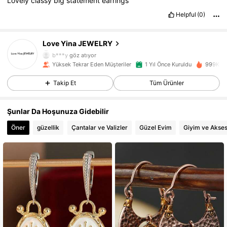
Lovely
classy
big
statement
earrings
Helpful
(0)
121K Takipçiler
4,88
Love Yina JEWELRY
b***y
göz atıyor
121K Takipçiler
4,88
Yüksek Tekrar Eden Müşteriler
1 Yıl Önce Kuruldu
999K+ Y
Takip Et
Tüm Ürünler
121K Takipçiler
4,88
Şunlar Da Hoşunuza Gidebilir
121K Takipçiler
4,88
Öner
güzellik
Çantalar ve Valizler
Güzel Evim
Giyim ve Akse
121K Takipçiler
4,88
121K Takipçiler
4,88
121K Takipçiler
4,88
121K Takipçiler
4,88