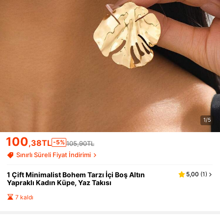
1/5
100
,38TL
-5%
105,90TL
Sınırlı Süreli Fiyat İndirimi
1 Çift Minimalist Bohem Tarzı İçi Boş Altın
5,00
(
1
)
Yapraklı Kadın Küpe, Yaz Takısı
7 kaldı