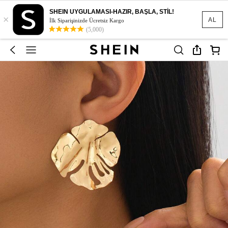
SHEIN UYGULAMASI-HAZIR, BAŞLA, STİL!
×
AL
İlk Siparişinizde Ücretsiz Kargo
(5,000)