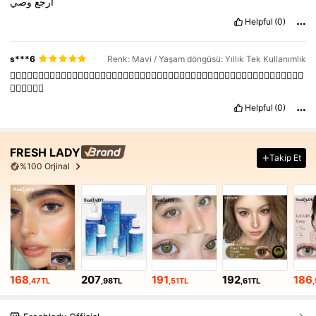
ارجع
وصي
Helpful
(0)
s***6
Renk: Mavi / Yaşam döngüsü: Yıllık Tek Kullanımlık
👍🏼👍🏼👍🏼👍🏼👍🏼👍🏼👍🏼👍🏼👍🏼👍🏼👍🏼👍🏼👍🏼👍🏼👍🏼👍🏼👍🏼👍🏼👍🏼👍🏼👍🏼👍🏼👍🏼👍🏼👍🏼👍🏼
👍🏼👍🏼👍🏼
Helpful
(0)
FRESH LADY
Takip Et
%100 Orjinal
168
207
191
192
186
,47TL
,98TL
,51TL
,61TL