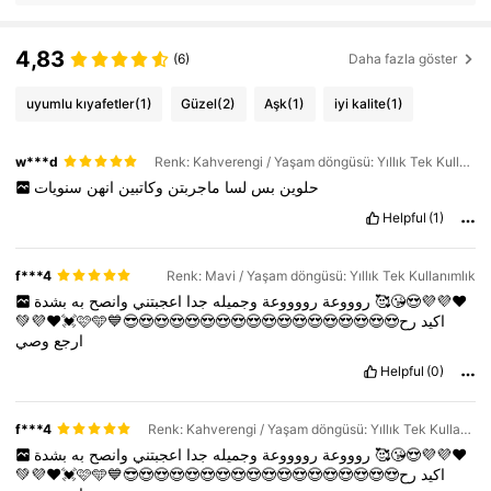
yerde muhafaza edin.
4,83
(6)
Daha fazla göster
uyumlu kıyafetler
(1)
Güzel
(2)
Aşk
(1)
iyi kalite
(1)
w***d
Renk: Kahverengi / Yaşam döngüsü: Yıllık Tek Kullanımlık
حلوين
بس
لسا
ماجربتن
وكاتبين
انهن
سنويات
Helpful
(1)
f***4
Renk: Mavi / Yaşam döngüsü: Yıllık Tek Kullanımlık
به
وانصح
اعجبتني
جدا
وجميله
رووووعة
روووعة
بشدة
🥰😘😍💜💜❤️
💚💜❤️💓🩷🩵💙😎😍😍😍😍😍😍😍😍😍😍😍😍😍😍😍😍😍اكيد
رح
ارجع
وصي
Helpful
(0)
f***4
Renk: Kahverengi / Yaşam döngüsü: Yıllık Tek Kullanımlık
به
وانصح
اعجبتني
جدا
وجميله
رووووعة
روووعة
بشدة
🥰😘😍💜💜❤️
💚💜❤️💓🩷🩵💙😎😍😍😍😍😍😍😍😍😍😍😍😍😍😍😍😍😍اكيد
رح