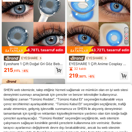
11
8,78TL tasarruf edin
13,72TL tasarruf edin
EYESHARE
EYESHARE
Eyeshare 1 Çift Doğal Gri Göz Bebe
EYESHARE 1 Çift Anime Cosplay M
ği Kontak Lensleri Mavi Gözlük Kah
avi Renk Kontakt Lens
32 kaldı
215
,11TL
-4%
verengi Yumuşak Kontak Lensleri Y
219
eşil Kontak Lensleri
,50TL
-6%
SHEIN web sitemizde, talep ettiğiniz hizmeti sağlamak ve mümkün olan en iyi web sitesi
deneyimini sunmayı amaçlamak için çerezler ve benzer teknolojiler kullanıyoruz.
İstediğiniz zaman “Tümünü Reddet”, “Tümünü Kabul Et” seçeneğini kullanabilir veya
çerez tercihlerinizi ayarlayabilirsiniz. “Tümünü Kabul Et” seçeneğini seçtiğinizde, trafiği
analiz etmemize, gelişmiş işlevsellik sunmamıza ve SHEIN ile alışveriş deneyiminizi
tamamlamak için içeriği ve reklamları kişiselleştirmemize yardımcı olan tüm isteğe bağlı
çerezleri ayarlayacağız. “Tümünü Reddet” seçeneğini seçtiğinizde, web sitemizin
çalışmasını sağlayan kesinlikle gerekli çerezlerin kullanımına izin verirsiniz. Bunları
tarayıcı ayarlarınızı değiştirerek devre dışı bırakabilirsiniz, ancak bu web sitesinin
22