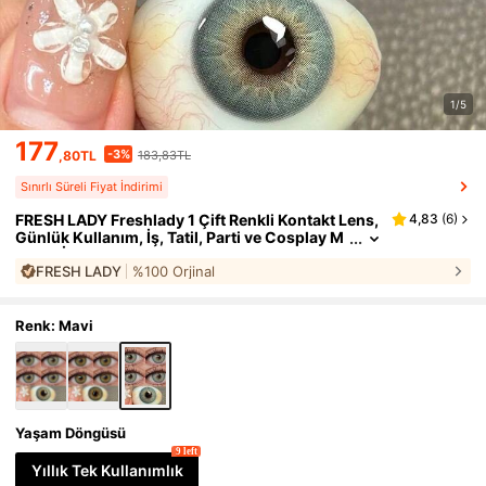
1/5
177
-3%
,80TL
183,83TL
Sınırlı Süreli Fiyat İndirimi
FRESH LADY Freshlady 1 Çift Renkli Kontakt Lens,
4,83
(
6
)
Günlük Kullanım, İş, Tatil, Parti ve Cosplay M
akyajı İçin Uygun, Yıllık Kullanım, 14.50 mm
FRESH LADY
%100 Orjinal
Renk: Mavi
Yaşam Döngüsü
9 left
Yıllık Tek Kullanımlık