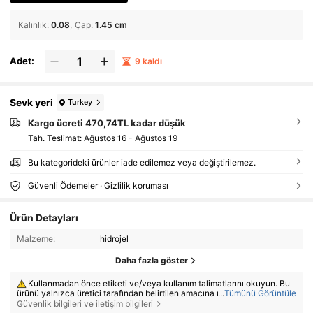
Kalınlık
:
0.08
Çap
:
1.45 cm
Adet:
9 kaldı
Sevk yeri
Turkey
Kargo ücreti 470,74TL kadar düşük
Tah. Teslimat:
Ağustos 16 - Ağustos 19
Bu kategorideki ürünler iade edilemez veya değiştirilemez.
Güvenli Ödemeler · Gizlilik koruması
Ürün Detayları
Malzeme:
hidrojel
Daha fazla göster
Kullanmadan önce etiketi ve/veya kullanım talimatlarını okuyun. Bu
ürünü yalnızca üretici tarafından belirtilen amacına uygun olarak kullanı
...
Tümünü Görüntüle
n. Ürün hasarlı, kirlenmiş, arızalı veya anormal görünüyorsa kullanmayı
Güvenlik bilgileri ve iletişim bilgileri
n. Etikette belirtilen koşullar altında saklayın. Çocukların erişemeyeceği