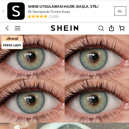
SHEIN UYGULAMASI-HAZIR, BAŞLA, STİL!
×
AL
İlk Siparişinizde Ücretsiz Kargo
(5,000)