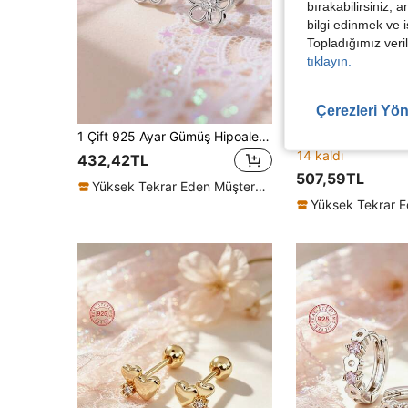
bırakabilirsiniz, 
bilgi edinmek ve i
Topladığımız veril
tıklayın.
Çerezleri Yön
1 Çift 925 Ayar Gümüş Hipoalerjenik Küçük Çiçek Şekilli Küpe, İçi Boş Tasarım, Parlak Kübik Zirkon Taşlı, Vidalı Kilitli, Zarif ve Şirin, Hediye Kutulu, Günlük Kullanım veya Festivaller İçin Uygun, Kızlar, Arkadaşlar, Okula Dönüş, Noel İçin Hediye
14 kaldı
432,42TL
507,59TL
Yüksek Tekrar Eden Müşteriler