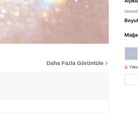
Açık
Güvenlik 
Boyu
Mağa
Daha Fazla Görüntüle
Yüks