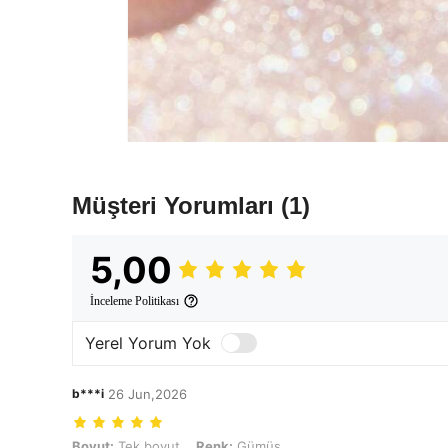
Müşteri Yorumları
(1)
5,00
İnceleme Politikası
Yerel Yorum Yok
b***i
26 Jun,2026
Boyut: Tek boyut, Renk: Gümüş
Boyut:
Tek boyut
Renk:
Gümüş