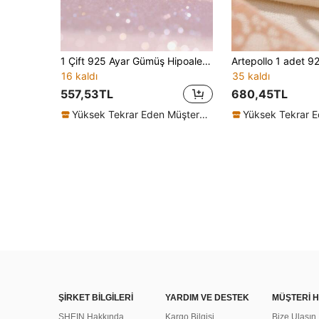
1 Çift 925 Ayar Gümüş Hipoalerjenik Yıldız Küpe, Pembe ve Beyaz Kübik Zirkon Taşlarla Süslü, Rüya Gibi ve Göz Kamaştırıcı, Hediye Kutusu Ambalajında, Günlük veya Tatil Kullanımına Uygun, Kızlar, Arkadaşlar İçin Hediye, Okula Dönüş, Noel, Yeni Yıl
16 kaldı
35 kaldı
557,53TL
680,45TL
Yüksek Tekrar Eden Müşteriler
ŞİRKET BİLGİLERİ
YARDIM VE DESTEK
MÜŞTERİ H
SHEIN Hakkında
Kargo Bilgisi
Bize Ulaşın