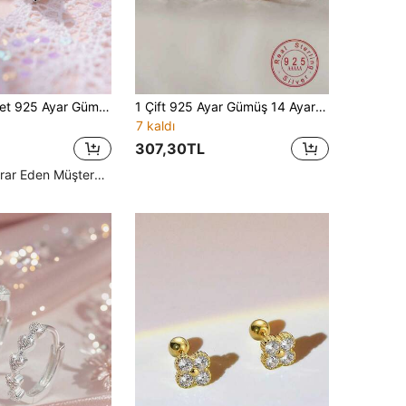
Artepollo 1 adet 925 Ayar Gümüş Hipoalerjenik Zirkon Taşlı Küpe, Parlak ve Göz Kamaştırıcı, Spiral Küpeler Düşmez, Hediye Kutusu Ambalajı, Lüks ve Zarif, Günlük veya Tatil Kullanımına Uygun, Kızlar, Arkadaşlar İçin Hediye, Okula Dönüş İçin İdeal
1 Çift 925 Ayar Gümüş 14 Ayar Altın Kaplama Çok Renkli Gülümseyen Çiçek Sevimli Küpe Kız İçin
7 kaldı
307,30TL
Yüksek Tekrar Eden Müşteriler