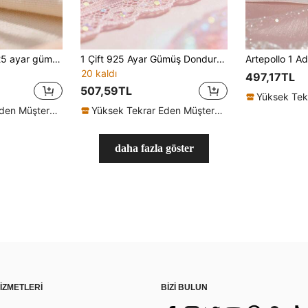
Artepollo 1 adet 925 ayar gümüş, düşük alerjenli, pembe zirkon taşlarla süslenmiş, tatlı ve zarif, hediye kutusu ambalajında, lüks ve rafine, günlük veya özel günler için uygun, kızlar, arkadaşlar, okula dönüş, Noel için hediye.
1 Çift 925 Ayar Gümüş Dondurma Şeklinde Küpe, Sevimli ve Eğlenceli Tasarım, Parlak Zirkon Taşlarla Süslenmiş, Güvenli Kullanım İçin Spiral Küpe Arkalıkları, Hediye Kutusunda Gelir, Günlük Kullanım veya Tatiller İçin Uygundur, Kızlar, Arkadaşlar, Okula Dönüş, Festivaller İçin Harika Bir Hediye
20 kaldı
497,17TL
507,59TL
Yüksek Tekrar Eden Müşteriler
Yüksek Tekrar Eden Müşteriler
daha fazla göster
İZMETLERİ
BİZİ BULUN