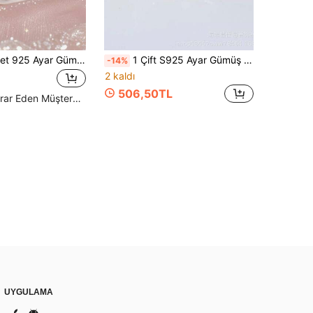
Artepollo 1 Adet 925 Ayar Gümüş Hipoalerjenik Kalp Şeklinde Halka Küpe, Işıltılı Kübik Zirkonya ile Kaplı, Zarif ve Nefis, Kızlar, Arkadaşlar ve Okula Dönüş İçin Hediye
1 Çift S925 Ayar Gümüş Şanslı Dört Yapraklı Yonca Küpe, Sentetik Zirkon Taşlarla Süslenmiş, Taze Tasarım, Orman Tarzı, Parlak ve Zarif Niş Moda Çok Yönlü Küpeler, Günlük Kullanım, Parti veya Festivaller İçin Kızlara İdeal Hediye
-14%
2 kaldı
506,50TL
Yüksek Tekrar Eden Müşteriler
UYGULAMA