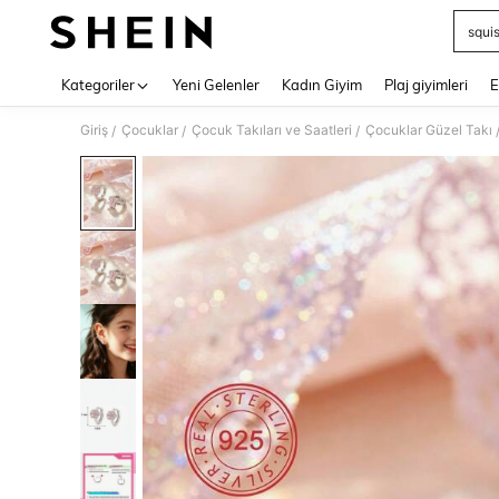
squi
Use up 
Kategoriler
Yeni Gelenler
Kadın Giyim
Plaj giyimleri
E
Giriş
Çocuklar
Çocuk Takıları ve Saatleri
Çocuklar Güzel Takı
/
/
/