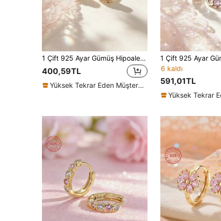
1 Çift 925 Ayar Gümüş Hipoalerjenik Çift Kalp Şeklinde Küpe, Sevimli ve Şirin Tasarım, Parıldayan Kübik Zirkon Taşlı, Güvenli Kullanım İçin Spiral Küpe Arkalıkları, Hediye Kutusunda Gelir, Günlük Kullanım veya Tatiller İçin Uygundur, Kızlar, Arkadaşlar, Okula Dönüş, Tatiller İçin Harika Bir Hediye
6 kaldı
400,59TL
591,01TL
Yüksek Tekrar Eden Müşteriler