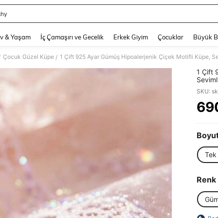
shy
and down arrow keys to navigate search Son arama and Keşif Arama. Press Enter
v & Yaşam
İç Çamaşırı ve Gecelik
Erkek Giyim
Çocuklar
Büyük 
Çocuk Güzel Küpe
/
/
1 Çift
Sevimli
Hediye
SKU: s
Uygun,
Dönüş,
69
PR
Boyut
Tek
Renk
Güm