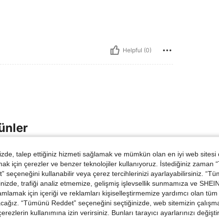
Helpful (0)
ünler
de, talep ettiğiniz hizmeti sağlamak ve mümkün olan en iyi web sitesi
 için çerezler ve benzer teknolojiler kullanıyoruz. İstediğiniz zaman
 seçeneğini kullanabilir veya çerez tercihlerinizi ayarlayabilirsiniz. “T
nizde, trafiği analiz etmemize, gelişmiş işlevsellik sunmamıza ve SHEIN 
mlamak için içeriği ve reklamları kişiselleştirmemize yardımcı olan tüm 
acağız. “Tümünü Reddet” seçeneğini seçtiğinizde, web sitemizin çalışm
 çerezlerin kullanımına izin verirsiniz. Bunları tarayıcı ayarlarınızı değişt