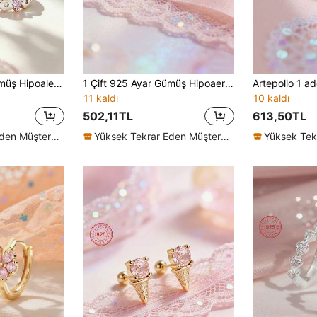
1 Çift 925 Ayar Gümüş Hipoalerjenik Çiçek Motifli Küpe, Sevimli ve Şirin, Pembe Zirkon Taşlı, Zarif ve Güzel, Hediye Kutusu Ambalajlı, Günlük Kullanım veya Festivaller İçin Uygun, Kızlar, Arkadaşlar İçin Hediye, Okula Dönüş, Tatil Hediyesi
1 Çift 925 Ayar Gümüş Hipoaerjenik Fiyonk Küpe, Sevimli ve Eğlenceli, Pembe Zirkonya Taşlı, Düşmeyi Önleyen Spiral Kulak Arkası, Zarif ve Şirin, Hediye Kutulu, Günlük veya Tatil Kullanımı İçin Uygun, Kızlar İçin Hediye, Kız Çocuğu İçin Hediye, Arkadaşlar İçin Hediye, Okula Dönüş Hediyesi, Tatil Hediyesi
11 kaldı
10 kaldı
502,11TL
613,50TL
Yüksek Tekrar Eden Müşteriler
Yüksek Tekrar Eden Müşteriler