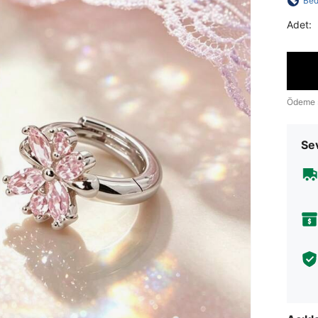
Bed
Adet:
Ödeme 
Sev