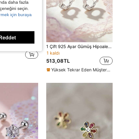
kında daha fazla
eçeneğini seçin.
örmek için buraya
Reddet
1 Çift S925 Ayar Gümüş 14 Ayar Altın Kaplama Minimalist Zarif Gösterişli Kelebek Küpe Kız İçin
1 Çift 925 Ayar Gümüş Hipoalerjenik Yıldız Küpe, Sevimli ve Şirin, Pembe Zirkon Taşlı, Zarif ve Güzel, Hediye Kutusu Ambalajında, Günlük veya Tatil İçin Uygun, Kız Çocuklar, Arkadaşlar İçin Hediye, Okula Dönüş, Tatil Hediyesi
1 kaldı
513,08TL
Yüksek Tekrar Eden Müşteriler