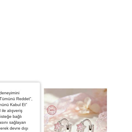
4,89
128
16K
 deneyimini
 “Tümünü Reddet”,
ümünü Kabul Et”
ile alışveriş
isteğe bağlı
asını sağlayan
irerek devre dışı