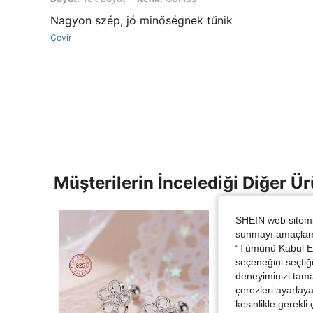
Nagyon szép, jó minőségnek tűnik
Çevir
Müşterilerin İncelediği Diğer Ür
SHEIN web sitemiz
sunmayı amaçlamak
“Tümünü Kabul Et”
seçeneğini seçtiği
deneyiminizi tama
çerezleri ayarlay
kesinlikle gerekli