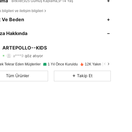
lama
Bitkiler,925 Gümüş Kaplama,9-14 Yaş
bilgileri ve iletişim bilgileri
4,89
128
16K
t Ve Beden
4,89
128
16K
za Hakkında
4,89
128
16K
ARTEPOLLO--KIDS
a***9
göz atıyor
4,89
128
16K
Derecelendirme
Ürünler
Takipçiler
ek Tekrar Eden Müşteriler
1 Yıl Önce Kuruldu
12K Yakın zamanda satıldı
4,89
128
16K
Tüm Ürünler
Takip Et
4,89
128
16K
4,89
128
16K
4,89
128
16K
4,89
128
16K