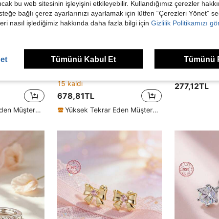
ancak bu web sitesinin işleyişini etkileyebilir. Kullandığımız çerezler hak
steğe bağlı çerez ayarlarınızı ayarlamak için lütfen “Çerezleri Yönet” s
eri nasıl işlediğimiz hakkında daha fazla bilgi için
Gizlilik Politikamızı g
et
Tümünü Kabul Et
Tümünü 
Artepollo 1 Adet 925 Ayar Gümüş Hipoaerjenik Kalp Halka Küçük Küpe, Pembe Zirkonya Taşlı, Zarif ve Şık, Kızlar İçin Hediye, Kız Çocuğu İçin Hediye, Arkadaşlar İçin Hediye, Okula Dönüş Hediyesi
Artepollo 1 Adet 925 Ayar Gümüş Alerjiye Dayanıklı Pembe Kelebek Halka Küpe, Sevimli ve Zarif, Günlük veya Festival Giyimine Uygun, Kızlar, Arkadaşlar ve Okula Dönüş İçin Hediye
15 kaldı
277,12TL
678,81TL
Yüksek Tekrar Eden Müşteriler
Yüksek Tekrar Eden Müşteriler