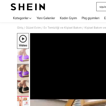
squi
Use up 
Kategoriler
Yeni Gelenler
Kadın Giyim
Plaj giyimleri
E
Giriş
Güzel Evim
Ev Temizliği ve Kişisel Bakım
Kişisel Bakım ve
/
/
/
Video