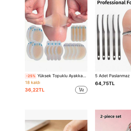
Yüksek Topuklu Ayakkabılar İçin Sürtünme Önleyici Pedler, Kaymaz Ayak Pedleri, Ayaklar İçin Hidrojel Sürtünme Önleyici Pedler, Ayak Koruyucu Film, Ayak Pedleri, Bireysel Paketlenmiş Hidrojel Yamalar, Topuklar İçin Sürtünme Önleyici Pedler, Ayak Pedi İzolasyon Önlemleri, Galentine's Day, Küçük Köpekler, Karnaval, Parti Dekorasyonları, Ayakkabılar, İlkbahar ve Yaz Seçkisi
-25%
18 kaldı
64,75TL
36,22TL