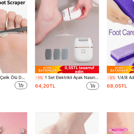
0,55TL tasarruf
1
edin
5 Adet Paslanmaz Çelik Ölü Deri Temizleyici - 8.2 cm/3.22 inç Uzunlukta, Kompakt Mini Taşınabilir, Ölü Deriyi Temizlemek İçin Tasarlanmış, Erkekler ve Kadınlar İçin Uygun
1 Set Elektrikli Ayak Nasırı Temizleyici, Elektrikli Ayak Törpüsü, Elektronik Ayak Törpüsü, Yaratıcı Elektronik Ayak Törpüsü, Ev Tipi Peeling Aleti, Şarj Edilebilir Ayak Nasırı Temizleyici, Profesyonel Ayak Bakım Seti Ölü Deri Temizleyici Ayak Masaj Aleti, Mükemmel Hediye
1/4/8 Adet Mor Ponza Taşı, PU Malzeme, Profesyonel Eksfoliye Edici Ovma Taşları, Ayaklar, El
-1%
-2%
64,20TL
68,05TL