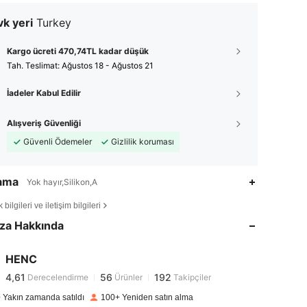
k yeri
Turkey
Kargo ücreti 470,74TL kadar düşük
Tah. Teslimat:
Ağustos 18 - Ağustos 21
İadeler Kabul Edilir
Alışveriş Güvenliği
Güvenli Ödemeler
Gizlilik koruması
lama
Yok hayır,Silikon,A
4,61
56
192
bilgileri ve iletişim bilgileri
4,61
56
192
za Hakkında
4,61
56
192
4,61
56
192
HENC
4,61
56
192
Derecelendirme
Ürünler
Takipçiler
e***b
1 gün önce
'i takip etti
4,61
56
192
 Yakın zamanda satıldı
100+ Yeniden satın alma