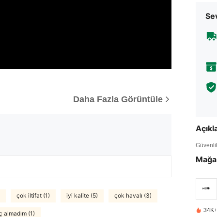
Sev
Daha Fazla Görüntüle
Açık
Güvenlik 
Mağa
çok iltifat (1)
iyi kalite (5)
çok havalı (3)
34K+
ç almadım (1)