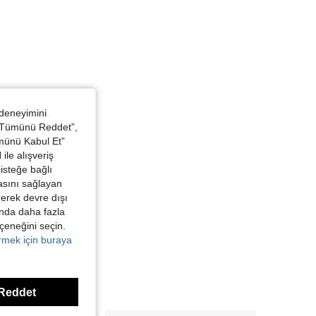
 deneyimini
 “Tümünü Reddet”,
ümünü Kabul Et”
ile alışveriş
isteğe bağlı
asını sağlayan
irerek devre dışı
kında daha fazla
eçeneğini seçin.
örmek için buraya
Reddet