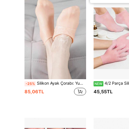
Silikon Ayak Çorabı: Yumuşak Malzeme, Rahat Oturum, Yeniden Kullanılabilir Yumuşak Silikon Ayak Kılıfları, Yüksek Esneklikli Ayak Çorapları, Yıkanabilir Silikon Ayak Koruyucular
4/2 Parça Silikon Nemlendirici Eldiven ve Bacak Isıtıcı Seti, Kuru ve Çatlamış Ayak Cildi İçin Kaymaz Yumuşak Hidrojel Bacak Isıtıcılar, Es
-25%
NEW
85,06TL
45,55TL