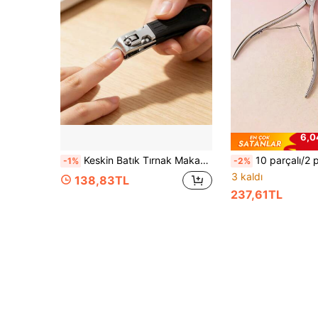
6,0
Keskin Batık Tırnak Makası, Kalın ve Sert Tırnaklar İçin Geniş Ağızlı Kaymaz Tırnak Kısaltıcı, Ergonomik Kavisli Et Kesici, Aile İçin Günlük Parmak ve Ayak Tırnak Bakımı Taşınabilir Pedikür ve Manikür Aleti, Kalın Tırnakları Kolayca Kısaltır
10 parçalı/2 parçalı Profesyonel Paslanmaz Çelik Tırnak Makası ve Kütikül İtici Seti, Tırnak ve Kütikül Kesimi İçin Keskin ve Hassas Manikür Aletleri, Paslanmaz, Su Geçirmez, Taşınabil
-1%
-2%
3 kaldı
138,83TL
237,61TL