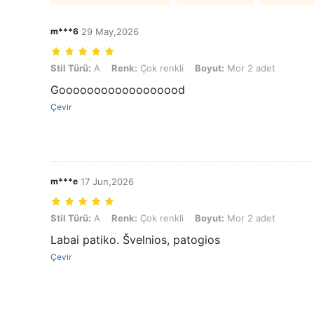
m***6
29 May,2026
Stil Türü: A, Renk: Çok renkli, Boyut: Mor 2 adet
Stil Türü:
A
Renk:
Çok renkli
Boyut:
Mor 2 adet
Goooooooooooooooood
Çevir
m***e
17 Jun,2026
Stil Türü: A, Renk: Çok renkli, Boyut: Mor 2 adet
Stil Türü:
A
Renk:
Çok renkli
Boyut:
Mor 2 adet
Labai patiko. Švelnios, patogios
Çevir