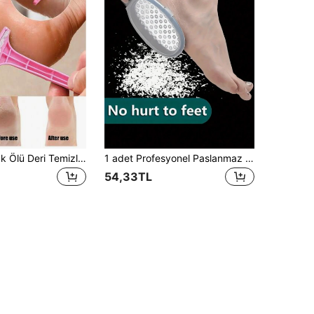
1-10 Adet Ayak Ölü Deri Temizleme Bakım Aleti, Ayak Bakım Ölü Deri Kazıyıcısı, Ergonomik Tasarım, Dayanıklı Sap, Taşınabilir ve Kolay Temizlenen, Ayak Tıraşlama Aleti, Topuk Törpüsü, Profesyonel Ev Tipi Ayak Bakım Aleti, Ölü Deri ve Kuru Çatlamış Deriyi Temizlemek İçin Mükemmel
1 adet Profesyonel Paslanmaz Çelik Ayak Fırçası, Nasır Sökücü, Sıçrama Önleyici Tasarım, Ergonomik Sap, Kalın ve İnce Çift Tanecikli Yüzey, Plastik Malzeme, Evde SPA Ayak ve El Bakımı İçin Uygun, Banyo Aksesuarı, Tatil İçin Gerekli
54,33TL