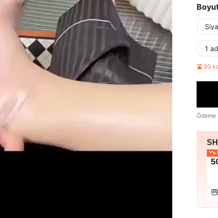
Boyu
Siy
1 ad
30 k
Ödeme 
SHE
E
5