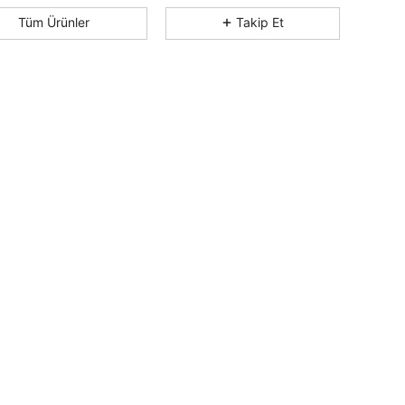
4,61
56
192
Tüm Ürünler
Takip Et
4,61
56
192
4,61
56
192
4,61
56
192