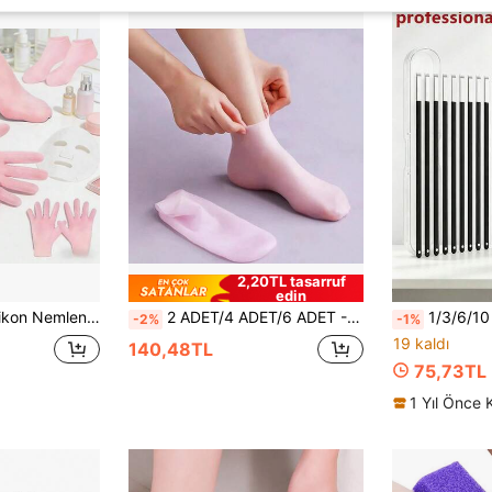
2,20TL tasarruf
edin
nek Emici Ayak ve El Bakım Bacak Isıtıcıları, Evde Günlük Ayak Bakımı, İdeal Anneler Günü Hediyesi ve Seyahat Ayak Bakım Aksesuarı
2 ADET/4 ADET/6 ADET - Silikon Nemlendirici Rahatlatıcı Çoraplar, Yüksek Elastik Emilimli Basınçlı Çoraplar, Tekrar Kullanılabilir Aloe Vera Çorapları, Gece Boyu SPA Çorabı, Kadınlar, Erkekler, Kuru Ciltler, Kuru Ayaklar ve Pürüzlü Ciltler İçin Kaymaz Jel Topuk Çorapları, Evde Ayak Bakımı
1/3/6/10 Adet Ultra İnce Ayak Tırnağı Düzeltme Aleti Seti, Derin Kanallı Tırnak Bakım Yardımc
-2%
-1%
19 kaldı
140,48TL
75,73TL
1 Yıl Önce 