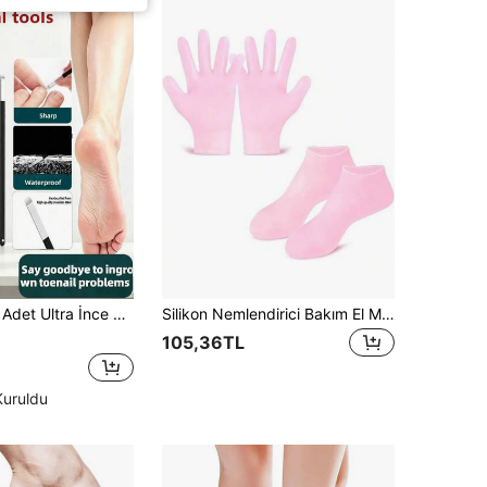
ı Çubuğu, Saklama Kutulu Taşınabilir Tırnak Arası Temizleme Aleti, Unisex, Ev Tipi Ayak Bakımı ve Manikür Malzemesi, Anneler Günü, Babalar Günü ve Okula Dönüş Hediyesi
Silikon Nemlendirici Bakım El Maskesi ve Ayak Maskesi Jeli, Esansiyel Yağ Besleyici Eldivenler ve Çoraplar, Tırnak Eti Temizleyici, Nemlendirici
105,36TL
Kuruldu