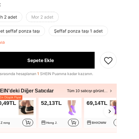
t
ah 2 adet
Mor 2 adet
et şeffaf ponza taşı
Şeffaf ponza taşı 1 adet
aldı
Sepete Ekle
sırasında hesaplanan
1
SHEIN Puanına kadar kazanın.
IN'deki Diğer Satıcılar
Tüm 10 satıcıyı görüntüle
n Düşük Fiyat
0,49TL
52,13TL
69,14TL
72
Z rong
Hong J.
BHXDWW
F