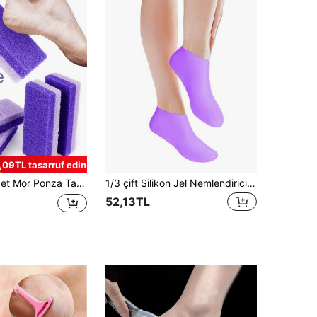
,09TL tasarruf edin
ler ve Vücut Bakımı İçin Uygun - Ayak Ponza Taşı, Sertleşmiş Deriyi ve Nasırları Temizler, Ayak Bakımı, Nasır Temizleme, Ayak Peelingi, Sevgililer Günü Hediyesi, Yeni Yıl Hediyesi
1/3 çift Silikon Jel Nemlendirici Ayak Çorabı, Çatlamayı Önler, Ölü Deriyi Temizler, Koruyucu ve Esnek Ayak Bakım Çorabı
52,13TL