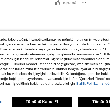
Helpful (0)
de, talep ettiğiniz hizmeti sağlamak ve mümkün olan en iyi web sitesi
 için çerezler ve benzer teknolojiler kullanıyoruz. İstediğiniz zaman
 seçeneğini kullanabilir veya çerez tercihlerinizi ayarlayabilirsiniz. “T
nizde, trafiği analiz etmemize, gelişmiş işlevsellik sunmamıza ve SHEIN 
Helpful (0)
mlamak için içeriği ve reklamları kişiselleştirmemize yardımcı olan tüm 
acağız. “Tümünü Reddet” seçeneğini seçtiğinizde, web sitemizin çalışm
dirme Görüntüle
 çerezlerin kullanımına izin verirsiniz. Bunları tarayıcı ayarlarınızı değişt
ancak bu web sitesinin işleyişini etkileyebilir. Kullandığımız çerezler hak
steğe bağlı çerez ayarlarınızı ayarlamak için lütfen “Çerezleri Yönet” s
eri nasıl işlediğimiz hakkında daha fazla bilgi için
Gizlilik Politikamızı g
ünler
et
Tümünü Kabul Et
Tümünü 