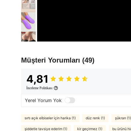
Müşteri Yorumları
(49)
4,81
İnceleme Politikası
Yerel Yorum Yok
sırtı açık elbiseler için harika (1)
düz renk (1)
şükran (1)
şiddetle tavsiye ederim (1)
kir geçirmez (1)
bu ürünü hi