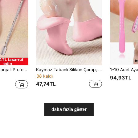
4TL tasarruf
edin
ir Tasarım, Seyahat, Ev ve Salon Kullanımına Uygun, Zarif Güzellik Gereçleri, Kadınlar İçin İdeal Hediye, Yüksek Kaliteli ve Uygun Fiyatlı Tırnak Bakım Aletleri
Kaymaz Tabanlı Silikon Çorap, Erkek ve Kadınlar İçin Yeniden Kullanılabilir Nemlendirici Ayak Çorabı, Elastik Silikon Nemlendirici Çorap, Gece Spa, Banyo Temizlik Ürünleri, Üniversite Pedikür Gereçleri, Yurt Odası Bakımı, Apartman Pedikür Malzemeleri
38 kaldı
94,93TL
47,74TL
daha fazla göster