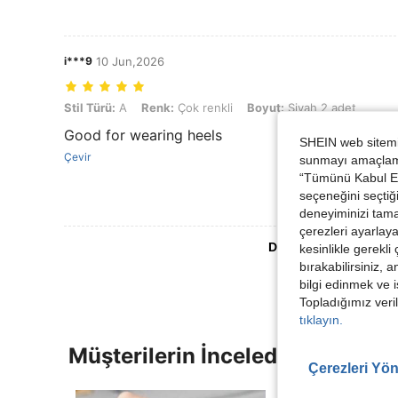
i***9
10 Jun,2026
Stil Türü: A, Renk: Çok renkli, Boyut: Siyah 2 adet
Stil Türü:
A
Renk:
Çok renkli
Boyut:
Siyah 2 adet
Good for wearing heels
SHEIN web sitemiz
Çevir
sunmayı amaçlamak
“Tümünü Kabul Et”
seçeneğini seçtiği
deneyiminizi tama
çerezleri ayarlay
Daha Fazla Değerlen
kesinlikle gerekli
bırakabilirsiniz, 
bilgi edinmek ve i
Topladığımız veril
tıklayın.
Müşterilerin İncelediği Diğer Ür
Çerezleri Yön