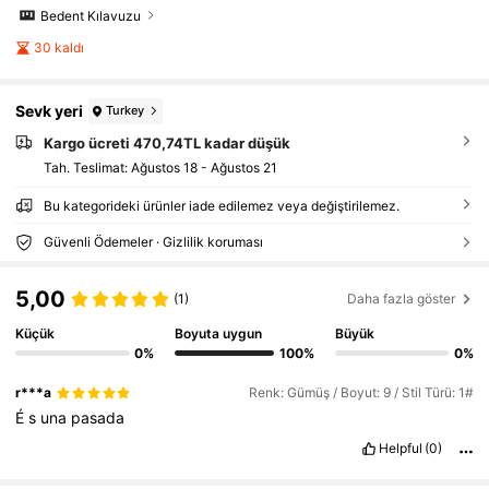
Bedent Kılavuzu
30 kaldı
Sevk yeri
Turkey
Kargo ücreti 470,74TL kadar düşük
Tah. Teslimat:
Ağustos 18 - Ağustos 21
Bu kategorideki ürünler iade edilemez veya değiştirilemez.
Güvenli Ödemeler · Gizlilik koruması
5,00
(1)
Daha fazla göster
Küçük
Boyuta uygun
Büyük
0%
100%
0%
r***a
Renk: Gümüş / Boyut: 9 / Stil Türü: 1#
É
s
una
pasada
Helpful
(0)