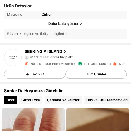
Ürün Detayları
Malzeme:
Zirkon
Daha fazla göster
Güvenlik bilgileri ve iletişim bilgileri
8.6K Takipçiler
4,87
SEEKING A ISLAND
a***6
göz atıyor
8.6K Takipçiler
4,87
Yüksek Tekrar Eden Müşteriler
1 Yıl Önce Kuruldu
170K Yak
Takip Et
Tüm Ürünler
8.6K Takipçiler
4,87
Şunlar Da Hoşunuza Gidebilir
8.6K Takipçiler
4,87
Öner
Güzel Evim
Çantalar ve Valizler
Ofis ve Okul Malzemeleri
8.6K Takipçiler
4,87
8.6K Takipçiler
4,87