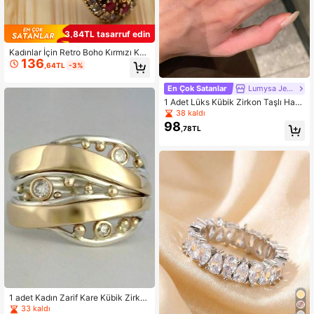
3,84TL tasarruf edin
Kadınlar İçin Retro Boho Kırmızı Küb
136
ik Zirkonya İki Ton Altın Yüzük Ben
,64TL
-3%
zersiz Gümüş Yüzük Türk El Yapımı
Yüzük Günlük Parti Tatil Takı Hediy
En Çok Satanlar
Lumysa Jewelry
eleri
1 Adet Lüks Kübik Zirkon Taşlı Haç
Tasarımlı Bakır Açık Yüzük, Kadınla
38 kaldı
rın Günlük ve Parti Kullanımı İçin Uy
98
,78TL
gun
1 adet Kadın Zarif Kare Kübik Zirko
n Yüzük, Düğün, Nişan, Yıldönümü
33 kaldı