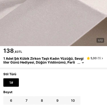
1/12
138
,83TL
1 Adet Şık Kübik Zirkon Taşlı Kadın Yüzüğü, Sevgi
5,00
(
1
)
liler Günü Hediyesi, Düğün Yıldönümü, Parti
Takısı
Stil Türü
1#
Boyut
6
7
8
9
10