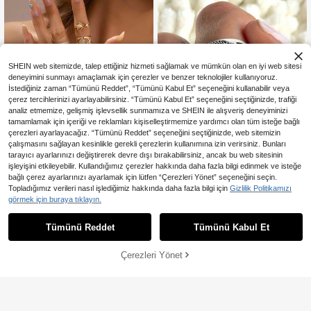
SHEIN web sitemizde, talep ettiğiniz hizmeti sağlamak ve mümkün olan en iyi web sitesi
deneyimini sunmayı amaçlamak için çerezler ve benzer teknolojiler kullanıyoruz.
İstediğiniz zaman “Tümünü Reddet”, “Tümünü Kabul Et” seçeneğini kullanabilir veya
çerez tercihlerinizi ayarlayabilirsiniz. “Tümünü Kabul Et” seçeneğini seçtiğinizde, trafiği
analiz etmemize, gelişmiş işlevsellik sunmamıza ve SHEIN ile alışveriş deneyiminizi
tamamlamak için içeriği ve reklamları kişiselleştirmemize yardımcı olan tüm isteğe bağlı
çerezleri ayarlayacağız. “Tümünü Reddet” seçeneğini seçtiğinizde, web sitemizin
çalışmasını sağlayan kesinlikle gerekli çerezlerin kullanımına izin verirsiniz. Bunları
tarayıcı ayarlarınızı değiştirerek devre dışı bırakabilirsiniz, ancak bu web sitesinin
6
işleyişini etkileyebilir. Kullandığımız çerezler hakkında daha fazla bilgi edinmek ve isteğe
10
bağlı çerez ayarlarınızı ayarlamak için lütfen “Çerezleri Yönet” seçeneğini seçin.
1 Adet Zarif Yüzük, Kadınlar İçin Uy
En Çok Satanlar
Just Fantastic
Topladığımız verileri nasıl işlediğimiz hakkında daha fazla bilgi için
Gizlilik Politikamızı
gun, Düğün, Nişan Partisi, Sevgililer
16 kaldı
8 Parça/Set Yaz Okyanus Tarzı Kap
görmek için buraya tıklayın.
Günü ve Diğer Özel Günler İçin Kull
126
189
lumbağa ve Deniz Yıldızı İstiflenebil
,21TL
anılabilir Takı
,32TL
ir Yüzükler, Kadınlar İçin Bohem Yü
Tümünü Reddet
Tümünü Kabul Et
zük Seti, Plaj Tatili İçin Bikini ve Ma
yo ile Uyumlu
Çerezleri Yönet
SEPETE EKLE