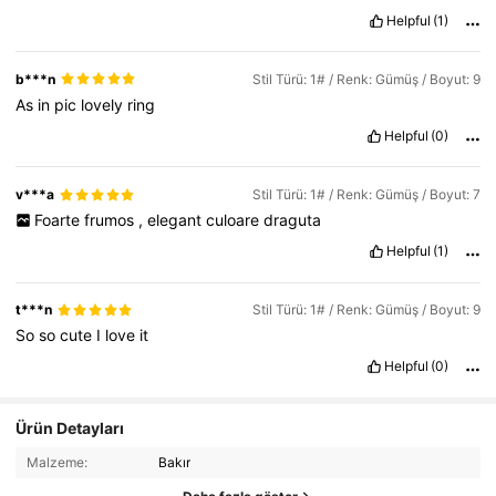
Helpful
(1)
b***n
Stil Türü: 1# / Renk: Gümüş / Boyut: 9
As
in
pic
lovely
ring
Helpful
(0)
v***a
Stil Türü: 1# / Renk: Gümüş / Boyut: 7
Foarte
frumos
,
elegant
culoare
draguta
Helpful
(1)
t***n
Stil Türü: 1# / Renk: Gümüş / Boyut: 9
So
so
cute
I
love
it
Helpful
(0)
Ürün Detayları
Malzeme:
Bakır