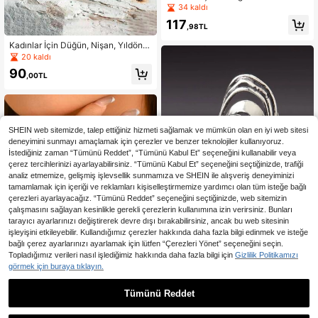
Büyük Yüzük, Bohem Batı Kovboy
34 kaldı
Kızı Tarzı Abartılı Oval Ayarlanabilir
117
Metal Yüzük, Müzik Festivali Tatil A
,98TL
ksesuarı
Kadınlar İçin Düğün, Nişan, Yıldönü
mü, Parti, Takı, Sevgililer Günü Hedi
20 kaldı
yesi İçin 1 Adet Zarif Yüzük
90
,00TL
SHEIN web sitemizde, talep ettiğiniz hizmeti sağlamak ve mümkün olan en iyi web sitesi
deneyimini sunmayı amaçlamak için çerezler ve benzer teknolojiler kullanıyoruz.
İstediğiniz zaman “Tümünü Reddet”, “Tümünü Kabul Et” seçeneğini kullanabilir veya
çerez tercihlerinizi ayarlayabilirsiniz. “Tümünü Kabul Et” seçeneğini seçtiğinizde, trafiği
analiz etmemize, gelişmiş işlevsellik sunmamıza ve SHEIN ile alışveriş deneyiminizi
tamamlamak için içeriği ve reklamları kişiselleştirmemize yardımcı olan tüm isteğe bağlı
çerezleri ayarlayacağız. “Tümünü Reddet” seçeneğini seçtiğinizde, web sitemizin
çalışmasını sağlayan kesinlikle gerekli çerezlerin kullanımına izin verirsiniz. Bunları
tarayıcı ayarlarınızı değiştirerek devre dışı bırakabilirsiniz, ancak bu web sitesinin
işleyişini etkileyebilir. Kullandığımız çerezler hakkında daha fazla bilgi edinmek ve isteğe
bağlı çerez ayarlarınızı ayarlamak için lütfen “Çerezleri Yönet” seçeneğini seçin.
Topladığımız verileri nasıl işlediğimiz hakkında daha fazla bilgi için
Gizlilik Politikamızı
1 adet Vintage Tarzı Lüks Mavi Yüz
görmek için buraya tıklayın.
ük, Kadınlar İçin Takı Aksesuarı Hed
89
,45TL
-2%
iye, Ziyafet, Randevu, Parti, Düğün,
Nişan, Tatil İçin Uygundur
Tümünü Reddet
1 Adet Vintage Avrupa ve Ame
NEW
rikan Tarzı Geniş Bantlı Çok Renkli