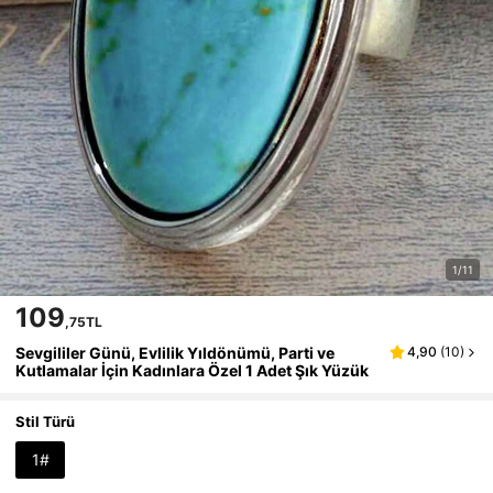
1/11
109
,75TL
Sevgililer Günü, Evlilik Yıldönümü, Parti ve
4,90
(
10
)
Kutlamalar İçin Kadınlara Özel 1 Adet Şık Yüzük
Stil Türü
1#