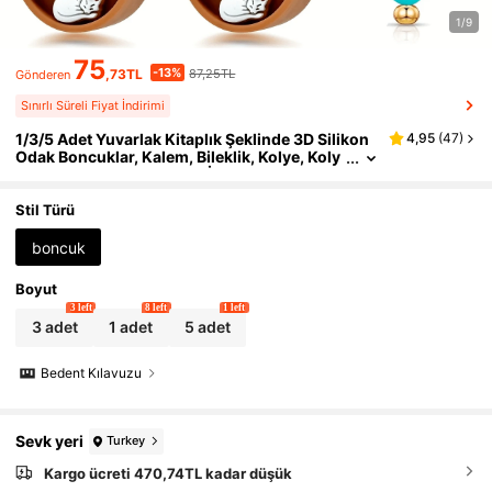
1/9
75
-13%
,73TL
87,25TL
Gönderen
Sınırlı Süreli Fiyat İndirimi
1/3/5 Adet Yuvarlak Kitaplık Şeklinde 3D Silikon
4,95
(
47
)
Odak Boncuklar, Kalem, Bileklik, Kolye, Koly
e Ucu, Takı ve El Sanatları İçin Uygun, Silikon
Gevşek Boncuk ve Boncuk Seti
Stil Türü
boncuk
Boyut
3 left
8 left
1 left
3 adet
1 adet
5 adet
Bedent Kılavuzu
Sevk yeri
Turkey
Kargo ücreti 470,74TL kadar düşük