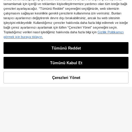
tamamlamak için içeriği ve reklamları kişiselleştirmemize yardımcı olan tüm isteğe bağlı
çerezleri ayarlayacağız. “Tümünü Reddet” seçeneğini seçtiğinizde, web sitemizin
çalışmasını sağlayan kesinlikle gerekli çerezlerin kullanımına izin verirsiniz. Bunları
tarayıcı ayarlarınızı değiştirerek devre dışı bırakabilirsiniz, ancak bu web sitesinin
işleyişini etkileyebilir. Kullandığımız çerezler hakkında daha fazla bilgi edinmek ve isteğe
bağlı çerez ayarlarınızı ayarlamak için lütfen “Çerezleri Yönet” seçeneğini seçin.
Topladığımız verileri nasıl işlediğimiz hakkında daha fazla bilgi için
Gizlilik Politikamızı
görmek için buraya tıklayın.
Boncuk Seti, Parlak Cam Tohu
NEW
m Boncuklar, Gevşek Cam Boncukl
67
Tümünü Reddet
,50TL
-10%
ar ve Ara Boncuklar, El Yapımı DIY B
1 Adet Bohem Stil Moda El Yap
NEW
ileklik, Kolye, Halhal, Saç Aksesuarl
ımı Örgü Kolye Temel Kolye Çift Ark
arı, Asılı Süsler ve El Sanatları İçin U
70
,79TL
-25%
adaşlık En İyi Dost Temel El Yapımı
Tümünü Kabul Et
ygun, DIY Charm Bileklik Uçları, Ta
DIY Örgü Kolye Aksesuarları
kı ve Aksesuar Yapımı İçin Uygun
Çerezleri Yönet
SEPETE EKLE
%13% İNDİRİM!
3/5/10 Adet Sevimli Kaplumbağa Ş
ekilli Fermuar Süsü Seti | Çinko Ala
13 kaldı