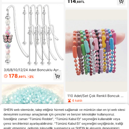
114
evgililer Günü Hediyesi İçin Mükem
uarı
,69TL
mel Seçim
3/6/8/10/12/24 Adet Boncuklu Ayra
çlar - Kendin Yap Ayraçlar Metal Ay
178
,89TL
-2%
raçlar, Zarif Boncuklu Ayraç Püsküll
eri, Kitapseverler, Öğrenciler, Öğret
menler, Arkadaşlar ve Aile İçin Hedi
ye Olarak Uygun
110 Adet/Set Çok Renkli Boncuk An
ahtarlık, Metal Zincir ve Bağlantı Ap
6 kaldı
aratları Dahil, DIY Takı Yapım Akses
71
uarları, Dekorasyon ve Etiketleme İ
,89TL
-9%
SHEIN web sitemizde, talep ettiğiniz hizmeti sağlamak ve mümkün olan en iyi web sitesi
çin Uygun
deneyimini sunmayı amaçlamak için çerezler ve benzer teknolojiler kullanıyoruz.
İstediğiniz zaman “Tümünü Reddet”, “Tümünü Kabul Et” seçeneğini kullanabilir veya
çerez tercihlerinizi ayarlayabilirsiniz. “Tümünü Kabul Et” seçeneğini seçtiğinizde, trafiği
analiz etmemize, gelişmiş işlevsellik sunmamıza ve SHEIN ile alışveriş deneyiminizi