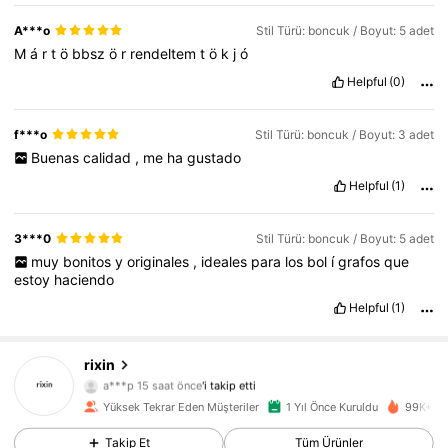
A***o
Stil Türü: boncuk / Boyut: 5 adet
M
á
r
t
ö
bbsz
ö
r
rendeltem
t
ö
k
j
ó
Helpful
(0)
f***o
Stil Türü: boncuk / Boyut: 3 adet
Buenas
calidad
,
me
ha
gustado
Helpful
(1)
3***0
Stil Türü: boncuk / Boyut: 5 adet
muy
bonitos
y
originales
,
ideales
para
los
bol
í
grafos
que
estoy
haciendo
Helpful
(1)
rixin
5.8K Takipçiler
4,89
a***p
15 saat önce
'i takip etti
5.8K Takipçiler
4,89
Yüksek Tekrar Eden Müşteriler
1 Yıl Önce Kuruldu
99K+ Ya
5.8K Takipçiler
4,89
Takip Et
Tüm Ürünler