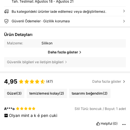
Tah. Teslimat:
Ağustos 18 - Ağustos 21
Bu kategorideki ürünler iade edilemez veya değiştirilemez.
Güvenli Ödemeler · Gizlilik koruması
Ürün Detayları
Malzeme:
Silikon
Daha fazla göster
Güvenlik bilgileri ve iletişim bilgileri
4,95
(47)
Daha fazla göster
Güzel
(3)
temizlemesi kolay
(2)
tasarımı beğendim
(2)
A***o
Stil Türü: boncuk / Boyut: 1 adet
Olyan
mint
a
k
é
pen
cuki
Helpful
(0)