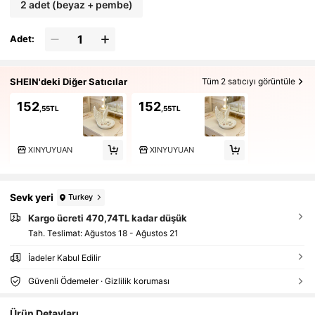
2 adet (beyaz + pembe)
Adet:
SHEIN'deki Diğer Satıcılar
Tüm 2 satıcıyı görüntüle
152
152
,55TL
,55TL
XINYUYUAN
XINYUYUAN
Sevk yeri
Turkey
Kargo ücreti 470,74TL kadar düşük
Tah. Teslimat:
Ağustos 18 - Ağustos 21
İadeler Kabul Edilir
Güvenli Ödemeler · Gizlilik koruması
Ürün Detayları