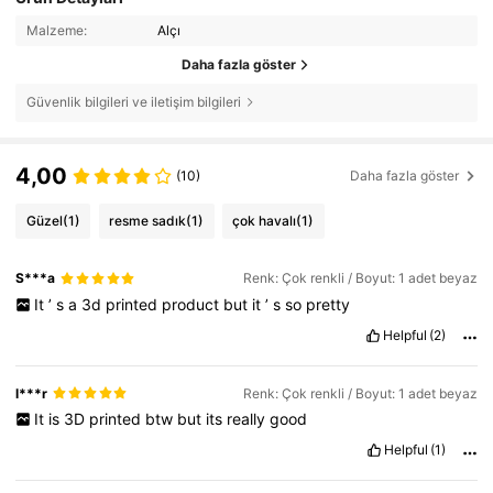
Malzeme:
Alçı
Daha fazla göster
Güvenlik bilgileri ve iletişim bilgileri
4,00
(10)
Daha fazla göster
Güzel
(1)
resme sadık
(1)
çok havalı
(1)
S***a
Renk: Çok renkli / Boyut: 1 adet beyaz
It
’
s
a
3d
printed
product
but
it
’
s
so
pretty
Helpful
(2)
l***r
Renk: Çok renkli / Boyut: 1 adet beyaz
It
is
3D
printed
btw
but
its
really
good
Helpful
(1)