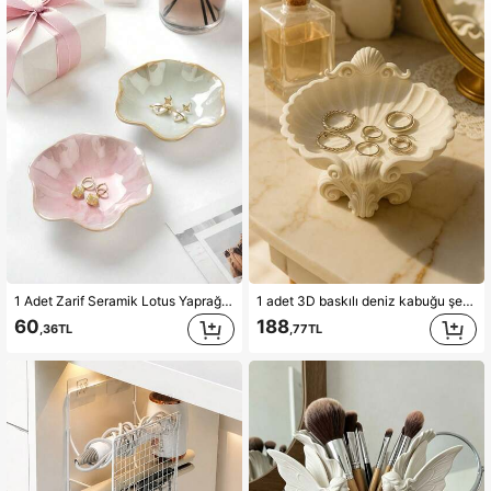
2.4K Takipçiler
4,84
2.4K Takipçiler
4,84
2.4K Takipçiler
4,84
2.4K Takipçiler
4,84
2.4K Takipçiler
4,84
1 Adet Zarif Seramik Lotus Yaprağı Takı Düzenleyici Tepsi, Küpe, Yüzük, Takı, Anahtar ve Küçük Aksesuarlar İçin, Dekoratif Seramik Takı Tepsisi, Doğum Günü Hediyesi, Masa Üstü Düzenleyici, Seyahat, Arkadaşlar, Okula Dönüş, Anneler Günü, Sevgililer Günü, Cadılar Bayramı İçin
1 adet 3D baskılı deniz kabuğu şeklinde takı tepsisi, zarif kıvrımları ve okyanus detaylarıyla, klasik yumuşak tasarımıyla yüzüklerinizi, küpelerinizi ve küçük aksesuarlarınızı mükemmel bir şekilde saklayabilir ve makyaj masanıza kıyı şıklığı katabilir.
2.4K Takipçiler
4,84
60
188
,36TL
,77TL