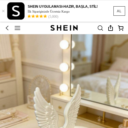
SHEIN UYGULAMASI-HAZIR, BAŞLA, STİL!
×
AL
İlk Siparişinizde Ücretsiz Kargo
(5,000)