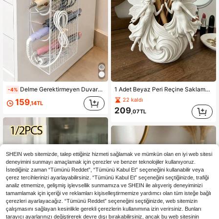
Delme Gerektirmeyen Duvara Monte Saç Aleti Düzenleyici, Büyük Kapasiteli 4 Bölmeli Tasarım, Saç Kurutma Makinesi, Maşa ve Düzleştirici İçin, Kancalı, Yer Tasarrufu Sağlayan
1 Adet Beyaz Peri Reçine Saklama Kutusu, Tekli Bağımsız Dekoratif Süs, Yüksek Kaliteli Mat Beyaz PLA Malzemeden Üretilmiş, El ile Parlatılmış Yüzey, Romantik ve Eğlenceli Tarzda Pürüzsüz ve Zarif, Vintage Avrupa Masal Öğeleri ve Zarif Minimalist Estetikle Tasarlanmış, Kabartma Kanat ve Akışkan Etek Doku Detaylı, Birbirine Bakan İki Peri Figürlü, Mat Beyaz Görünümlü
-4%
22 kaldı
159
,14TL
209
,07TL
SHEIN web sitemizde, talep ettiğiniz hizmeti sağlamak ve mümkün olan en iyi web sitesi
deneyimini sunmayı amaçlamak için çerezler ve benzer teknolojiler kullanıyoruz.
İstediğiniz zaman “Tümünü Reddet”, “Tümünü Kabul Et” seçeneğini kullanabilir veya
çerez tercihlerinizi ayarlayabilirsiniz. “Tümünü Kabul Et” seçeneğini seçtiğinizde, trafiği
analiz etmemize, gelişmiş işlevsellik sunmamıza ve SHEIN ile alışveriş deneyiminizi
tamamlamak için içeriği ve reklamları kişiselleştirmemize yardımcı olan tüm isteğe bağlı
çerezleri ayarlayacağız. “Tümünü Reddet” seçeneğini seçtiğinizde, web sitemizin
çalışmasını sağlayan kesinlikle gerekli çerezlerin kullanımına izin verirsiniz. Bunları
tarayıcı ayarlarınızı değiştirerek devre dışı bırakabilirsiniz, ancak bu web sitesinin