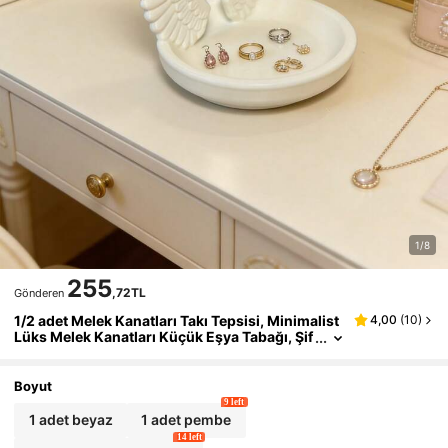
1/8
255
,72TL
Gönderen
1/2 adet Melek Kanatları Takı Tepsisi, Minimalist
4,00
(
10
)
Lüks Melek Kanatları Küçük Eşya Tabağı, Şif
a Veren Ev Dekorasyonu
Boyut
9 left
1 adet beyaz
1 adet pembe
14 left