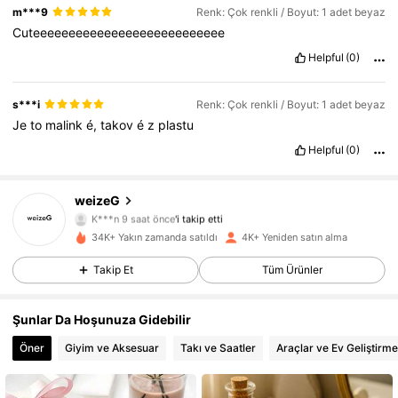
m***9
Renk: Çok renkli / Boyut: 1 adet beyaz
Cuteeeeeeeeeeeeeeeeeeeeeeeeeee
Helpful
(0)
s***i
Renk: Çok renkli / Boyut: 1 adet beyaz
Je
to
malink
é,
takov
é
z
plastu
Helpful
(0)
2.4K Takipçiler
4,84
weizeG
K***n
9 saat önce
'i takip etti
a***2
göz atıyor
34K+ Yakın zamanda satıldı
4K+ Yeniden satın alma
2.4K Takipçiler
4,84
Takip Et
Tüm Ürünler
2.4K Takipçiler
4,84
Şunlar Da Hoşunuza Gidebilir
2.4K Takipçiler
4,84
Öner
Giyim ve Aksesuar
Takı ve Saatler
Araçlar ve Ev Geliştirme
2.4K Takipçiler
4,84